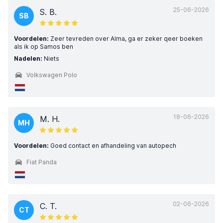
25-06-2026
S. B.
SB
Voordelen:
Zeer tevreden over Alma, ga er zeker qeer boeken
als ik op Samos ben
Nadelen:
Niets
Volkswagen Polo
18-06-2026
M. H.
MH
Voordelen:
Goed contact en afhandeling van autopech
Fiat Panda
02-06-2026
C. T.
CT