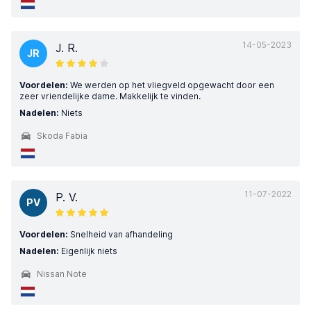
14-05-2023
J. R.
JR
Voordelen:
We werden op het vliegveld opgewacht door een
zeer vriendelijke dame. Makkelijk te vinden.
Nadelen:
Niets
Skoda Fabia
11-07-2022
P. V.
PV
Voordelen:
Snelheid van afhandeling
Nadelen:
Eigenlijk niets
Nissan Note