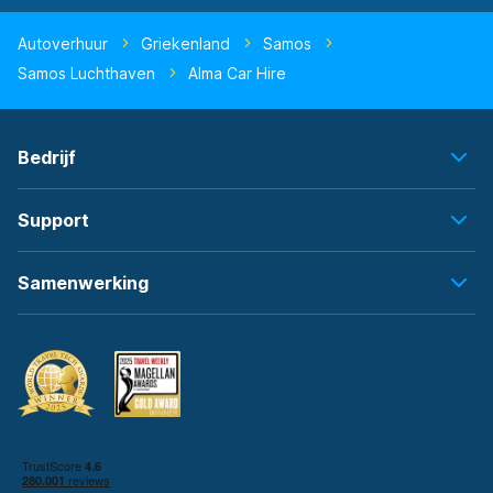
Autoverhuur
Griekenland
Samos
Samos Luchthaven
Alma Car Hire
Bedrijf
Support
Samenwerking