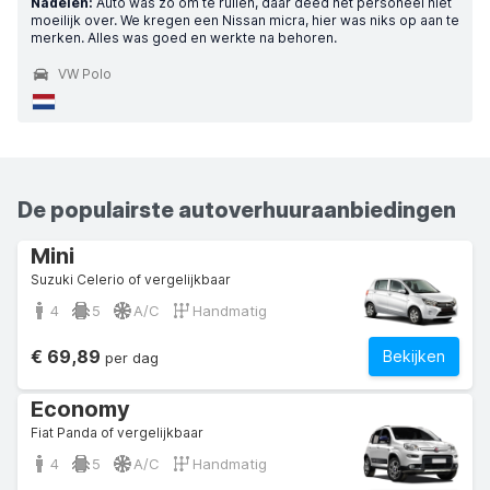
Nadelen:
Auto was zo om te ruilen, daar deed het personeel niet
moeilijk over. We kregen een Nissan micra, hier was niks op aan te
merken. Alles was goed en werkte na behoren.
VW Polo
De populairste autoverhuuraanbiedingen
Mini
Suzuki Celerio of vergelijkbaar
4
5
A/C
Handmatig
€ 69,89
Bekijken
per dag
Economy
Fiat Panda of vergelijkbaar
4
5
A/C
Handmatig