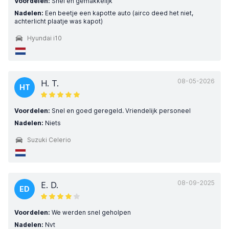
Voordelen:
Snel en gemakkelijk
Nadelen:
Een beetje een kapotte auto (airco deed het niet,
achterlicht plaatje was kapot)
Hyundai i10
08-05-2026
H. T.
HT
Voordelen:
Snel en goed geregeld. Vriendelijk personeel
Nadelen:
Niets
Suzuki Celerio
08-09-2025
E. D.
ED
Voordelen:
We werden snel geholpen
Nadelen:
Nvt