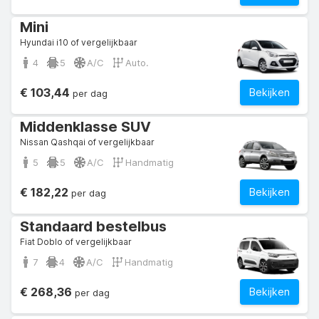
Mini
Hyundai i10 of vergelijkbaar
4
5
A/C
Auto.
€ 103,44
Bekijken
per dag
Middenklasse SUV
Nissan Qashqai of vergelijkbaar
5
5
A/C
Handmatig
€ 182,22
Bekijken
per dag
Standaard bestelbus
Fiat Doblo of vergelijkbaar
7
4
A/C
Handmatig
€ 268,36
Bekijken
per dag