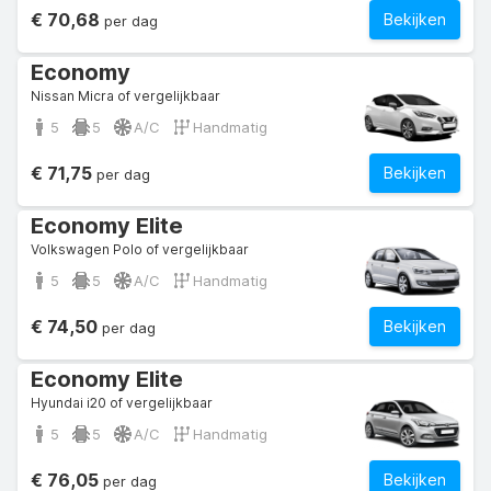
€ 70,68
Bekijken
per dag
Economy
Nissan Micra of vergelijkbaar
5
5
A/C
Handmatig
€ 71,75
Bekijken
per dag
Economy Elite
Volkswagen Polo of vergelijkbaar
5
5
A/C
Handmatig
€ 74,50
Bekijken
per dag
Economy Elite
Hyundai i20 of vergelijkbaar
5
5
A/C
Handmatig
€ 76,05
Bekijken
per dag