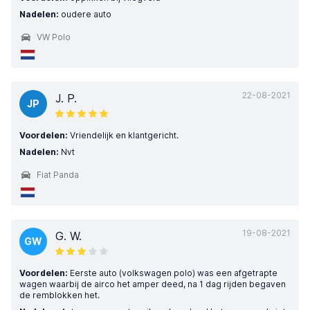
Nadelen:
oudere auto
VW Polo
22-08-2021
J. P.
JP
Voordelen:
Vriendelijk en klantgericht.
Nadelen:
Nvt
Fiat Panda
19-08-2021
G. W.
GW
Voordelen:
Eerste auto (volkswagen polo) was een afgetrapte
wagen waarbij de airco het amper deed, na 1 dag rijden begaven
de remblokken het.