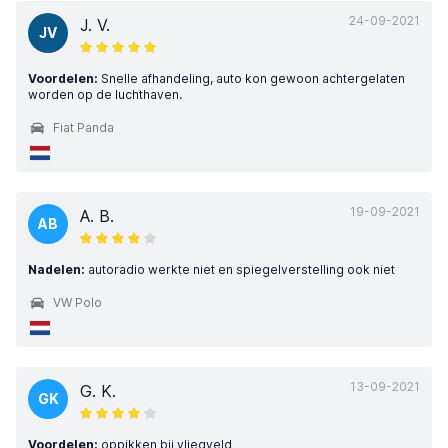
24-09-2021
J. V.
JV
Voordelen:
Snelle afhandeling, auto kon gewoon achtergelaten
worden op de luchthaven.
Fiat Panda
19-09-2021
A. B.
AB
Nadelen:
autoradio werkte niet en spiegelverstelling ook niet
VW Polo
13-09-2021
G. K.
GK
Voordelen:
oppikken bij vliegveld