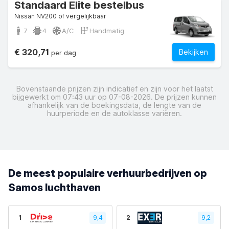
Standaard Elite bestelbus
Nissan NV200 of vergelijkbaar
7
4
A/C
Handmatig
€ 320,71
Bekijken
per dag
Bovenstaande prijzen zijn indicatief en zijn voor het laatst
bijgewerkt om 07:43 uur op 07-08-2026. De prijzen kunnen
afhankelijk van de boekingsdata, de lengte van de
huurperiode en de autoklasse variëren.
De meest populaire verhuurbedrijven op
Samos luchthaven
1
9,4
2
9,2