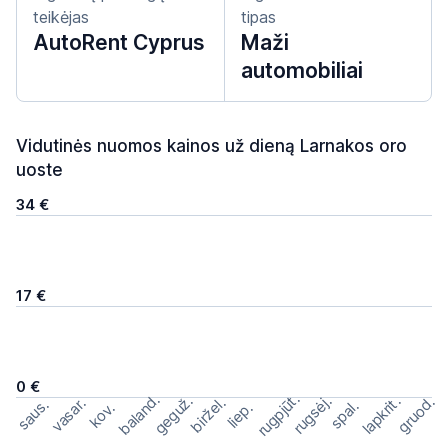
teikėjas
tipas
AutoRent Cyprus
Maži
automobiliai
Vidutinės nuomos kainos už dieną Larnakos oro
uoste
34 €
17 €
0 €
rugpjūt.
baland.
geguž.
rugsėj.
lapkrit.
gruod.
biržel.
vasar.
saus.
spal.
kov.
liep.