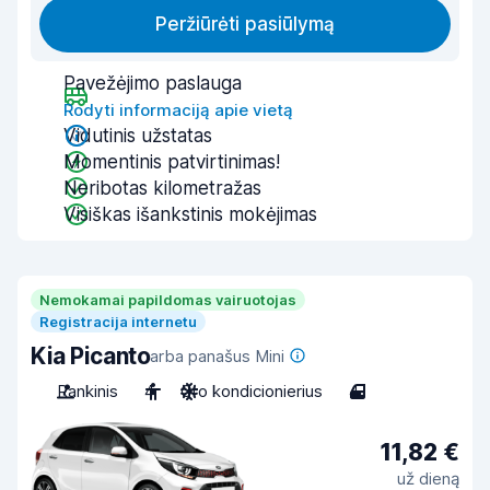
Peržiūrėti pasiūlymą
Pavežėjimo paslauga
Rodyti informaciją apie vietą
Vidutinis užstatas
Momentinis patvirtinimas!
Neribotas kilometražas
Visiškas išankstinis mokėjimas
Nemokamai papildomas vairuotojas
Registracija internetu
Kia Picanto
arba panašus Mini
Rankinis
4
Oro kondicionierius
4
11,82 €
už dieną