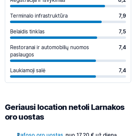
Registracija ir išvykimas
8,2
Terminalo infrastruktūra
7,9
Belaidis tinklas
7,5
Restoranai ir automobilių nuomos
7,4
paslaugos
Laukiamoji salė
7,4
Geriausi location netoli Larnakos
oro uostas
Pafoso oro uostas
nuo 17,20 € už dieną