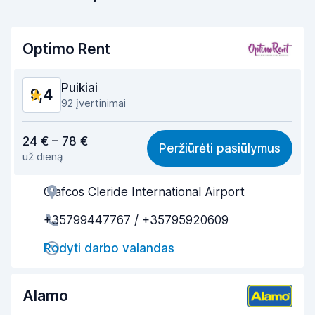
Optimo Rent
Puikiai
9,4
92 įvertinimai
Ekonominė nauda
9,2
24 € – 78 €
Peržiūrėti pasiūlymus
už dieną
Ar lengva rasti
9,5
Glafcos Cleride International Airport
Agento paslaugumas
9,5
+35799447767 / +35795920609
Paėmimo greitumas
9,5
Rodyti darbo valandas
Grąžinimo greitumas
9,7
Automobilio švara
9,3
Alamo