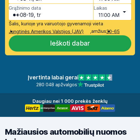
Grąžinimo data
Laikas
08-19, tr
11:00 AM
Šalis, kurioje yra vairuotojo gyvenamoji vieta
,
amžius
Jungtinės Amerikos Valstijos (JAV)
30-65
Ieškoti dabar
Įvertinta labai gerai
280 048 apžvalgos
Daugiau nei 1 000 prekės ženklų
Mažiausios automobilių nuomos