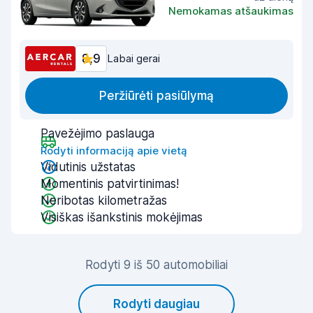
Nemokamas atšaukimas
8,9
Labai gerai
Peržiūrėti pasiūlymą
Pavežėjimo paslauga
Rodyti informaciją apie vietą
Vidutinis užstatas
Momentinis patvirtinimas!
Neribotas kilometražas
Visiškas išankstinis mokėjimas
Rodyti 9 iš 50 automobiliai
Rodyti daugiau