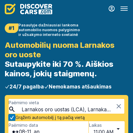
Pasaulyje dažniausiai lankoma
#1
automobilio nuomos palyginimo
ir užsakymo interneto svetainė
Automobilių nuoma Larnakos
oro uoste
Sutaupykite iki 70 %. Aiškios
kainos, jokių staigmenų.
24/7 pagalba
Nemokamas atšaukimas
Paėmimo vieta
Larnakos oro uostas (LCA), Larnaka, Kipras
Grąžinti automobilį į tą pačią vietą
Paėmimo data
Laikas
08-11, an
11:00 AM