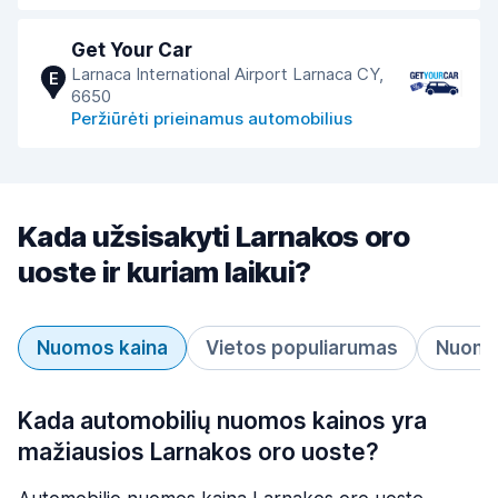
Get Your Car
Larnaca International Airport Larnaca CY,
E
6650
Peržiūrėti prieinamus automobilius
Kada užsisakyti Larnakos oro
uoste ir kuriam laikui?
Nuomos kaina
Vietos populiarumas
Nuomos
Kada automobilių nuomos kainos yra
mažiausios Larnakos oro uoste?