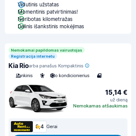
Vidutinis užstatas
Momentinis patvirtinimas!
Neribotas kilometražas
Dalinis išankstinis mokėjimas
Nemokamai papildomas vairuotojas
Registracija internetu
Kia Rio
arba panašus Kompaktinis
Rankinis
5
Oro kondicionierius
4
15,14 €
už dieną
Nemokamas atšaukimas
8,4
Gerai