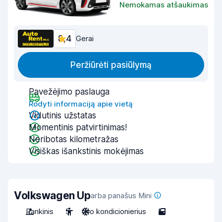
Nemokamas atšaukimas
8,4
Gerai
Peržiūrėti pasiūlymą
Pavežėjimo paslauga
Rodyti informaciją apie vietą
Vidutinis užstatas
Momentinis patvirtinimas!
Neribotas kilometražas
Visiškas išankstinis mokėjimas
Volkswagen Up
arba panašus Mini
Rankinis
5
Oro kondicionierius
5