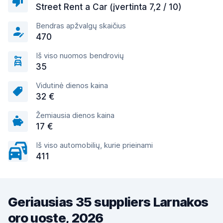
Street Rent a Car (įvertinta 7,2 / 10)
Bendras apžvalgų skaičius
470
Iš viso nuomos bendrovių
35
Vidutinė dienos kaina
32 €
Žemiausia dienos kaina
17 €
Iš viso automobilių, kurie prieinami
411
Geriausias 35 suppliers Larnakos
oro uoste, 2026