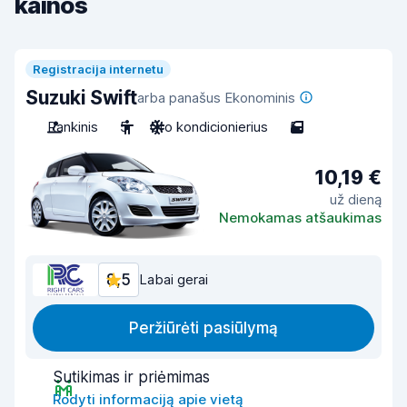
kainos
Registracija internetu
Suzuki Swift
arba panašus Ekonominis
Rankinis
5
Oro kondicionierius
5
10,19 €
už dieną
Nemokamas atšaukimas
8,5
Labai gerai
Peržiūrėti pasiūlymą
Sutikimas ir priėmimas
Rodyti informaciją apie vietą