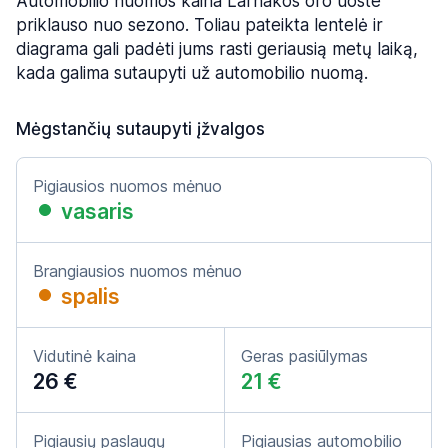
Automobilio nuomos kaina Larnakos oro uoste
priklauso nuo sezono. Toliau pateikta lentelė ir
diagrama gali padėti jums rasti geriausią metų laiką,
kada galima sutaupyti už automobilio nuomą.
Mėgstančių sutaupyti įžvalgos
Pigiausios nuomos mėnuo
vasaris
Brangiausios nuomos mėnuo
spalis
Vidutinė kaina
Geras pasiūlymas
26 €
21 €
Pigiausių paslaugų
Pigiausias automobilio