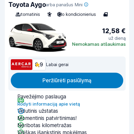
Toyota Aygo
arba panašus Mini
Automatinis
5
Oro kondicionierius
4
12,58 €
už dieną
Nemokamas atšaukimas
8,9
Labai gerai
Peržiūrėti pasiūlymą
Pavežėjimo paslauga
Rodyti informaciją apie vietą
Vidutinis užstatas
Momentinis patvirtinimas!
Neribotas kilometražas
Visiškas išankstinis mokėjimas