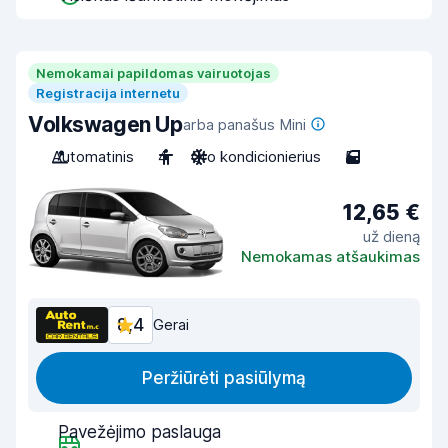
Nemokamai papildomas vairuotojas
Registracija internetu
Volkswagen Up
arba panašus Mini
Automatinis
4
Oro kondicionierius
5
12,65 €
už dieną
Nemokamas atšaukimas
8,4
Gerai
Peržiūrėti pasiūlymą
Pavežėjimo paslauga