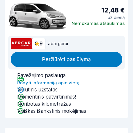
12,48 €
už dieną
Nemokamas atšaukimas
8,9
Labai gerai
Peržiūrėti pasiūlymą
Pavežėjimo paslauga
Rodyti informaciją apie vietą
Vidutinis užstatas
Momentinis patvirtinimas!
Neribotas kilometražas
Visiškas išankstinis mokėjimas