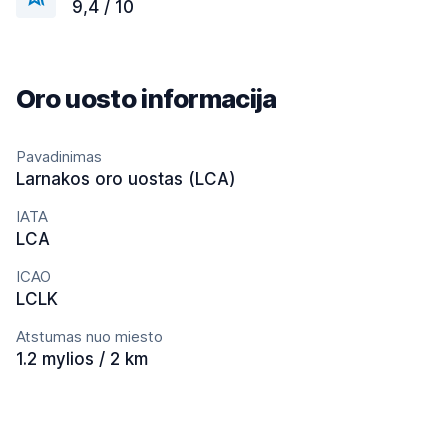
9,4 / 10
Oro uosto informacija
Pavadinimas
Larnakos oro uostas (LCA)
IATA
LCA
ICAO
LCLK
Atstumas nuo miesto
1.2 mylios / 2 km