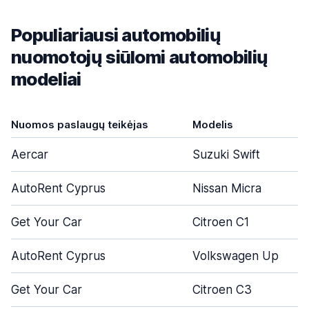
Populiariausi automobilių
nuomotojų siūlomi automobilių
modeliai
Nuomos paslaugų teikėjas
Modelis
Aercar
Suzuki Swift
AutoRent Cyprus
Nissan Micra
Get Your Car
Citroen C1
AutoRent Cyprus
Volkswagen Up
Get Your Car
Citroen C3