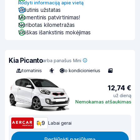
Rodyti informaciją apie vietą
Vidutinis užstatas
Momentinis patvirtinimas!
Neribotas kilometražas
Visiškas išankstinis mokėjimas
Kia Picanto
arba panašus Mini
Automatinis
4
Oro kondicionierius
3
12,74 €
už dieną
Nemokamas atšaukimas
8,9
Labai gerai
Peržiūrėti pasiūlymą