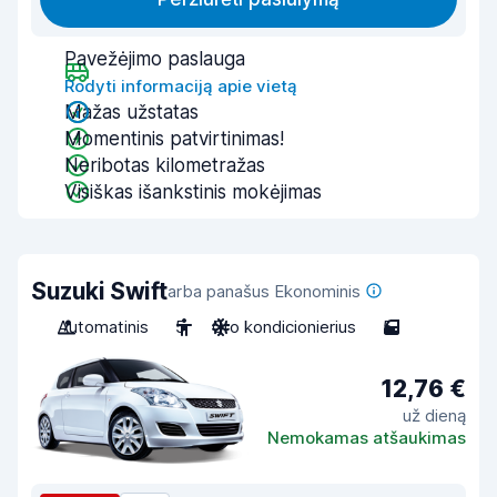
Pavežėjimo paslauga
Rodyti informaciją apie vietą
Mažas užstatas
Momentinis patvirtinimas!
Neribotas kilometražas
Visiškas išankstinis mokėjimas
Suzuki Swift
arba panašus Ekonominis
Automatinis
5
Oro kondicionierius
5
12,76 €
už dieną
Nemokamas atšaukimas