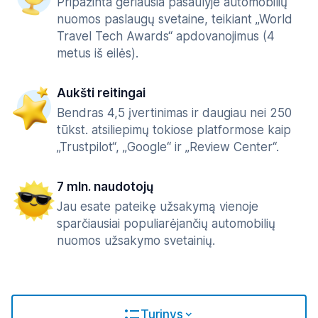
Pripažinta geriausia pasaulyje automobilių
nuomos paslaugų svetaine, teikiant „World
Travel Tech Awards“ apdovanojimus (4
metus iš eilės).
Aukšti reitingai
Bendras 4,5 įvertinimas ir daugiau nei 250
tūkst. atsiliepimų tokiose platformose kaip
„Trustpilot“, „Google“ ir „Review Center“.
7 mln. naudotojų
Jau esate pateikę užsakymą vienoje
sparčiausiai populiarėjančių automobilių
nuomos užsakymo svetainių.
Turinys