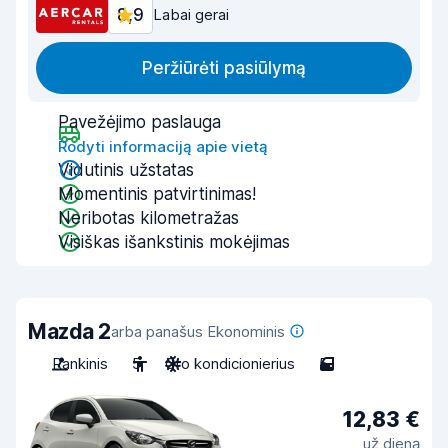
8,9
Labai gerai
Peržiūrėti pasiūlymą
Pavežėjimo paslauga
Rodyti informaciją apie vietą
Vidutinis užstatas
Momentinis patvirtinimas!
Neribotas kilometražas
Visiškas išankstinis mokėjimas
Mazda 2
arba panašus Ekonominis
Rankinis
5
Oro kondicionierius
5
12,83 €
už dieną