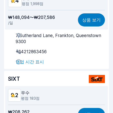
9.4
평점 1,998점
가격 대비 성능
9.4
₩148,094〜₩207,586
상품 보기
/일
찾기 쉬움
9.4
7 Sutherland Lane, Frankton, Queenstown
업체의 고객 지원
9.5
9300
빠른 차량 픽업
9.6
+64212863456
빠른 차량 반납
9.6
영업 시간 표시
차량 청결도
9.3
SIXT
차량 상태
9.2
우수
9.2
평점 183점
가격 대비 성능
8.9
₩208,262