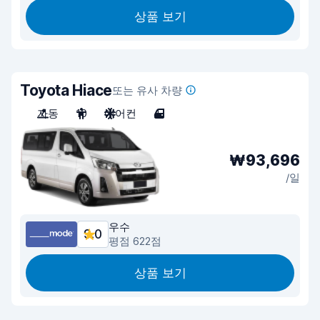
상품 보기
Toyota Hiace
또는 유사 차량
자동
10
에어컨
4
₩93,696
/일
우수
9.0
평점 622점
상품 보기