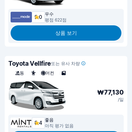
우수
9.0
평점 622점
상품 보기
Toyota Vellfire
또는 유사 차량
자동
7
에어컨
5
₩77,130
/일
좋음
8.4
아직 평가 없음