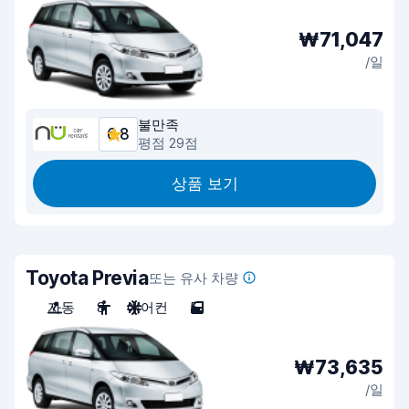
₩71,047
/일
불만족
6.8
평점 29점
상품 보기
Toyota Previa
또는 유사 차량
자동
8
에어컨
5
₩73,635
/일