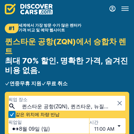
세계에서 가장 방문 수가 많은 렌터카
#1
가격 비교 및 예약 웹사이트
퀸스타운 공항(ZQN)에서 승합차 렌
트
최대 70% 할인. 명확한 가격, 숨겨진
비용 없음.
연중무휴 지원
무료 취소
픽업 장소
퀸스타운 공항(ZQN), 퀸즈타운, 뉴질랜드
같은 위치에 차량 반납
픽업일
시간
8월 09일 (일)
11:00 AM