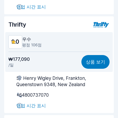
빠른 차량 반납
9.1
영업 시간 표시
차량 청결도
9.2
Thrifty
차량 상태
8.9
우수
9.0
평점 106점
가격 대비 성능
8.7
₩177,090
상품 보기
/일
찾기 쉬움
9.0
Sir Henry Wigley Drive, Frankton,
업체의 고객 지원
9.0
Queenstown 9348, New Zealand
빠른 차량 픽업
8.8
+64800737070
빠른 차량 반납
9.2
영업 시간 표시
차량 청결도
9.2