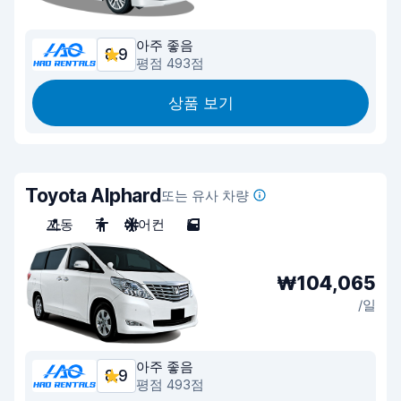
아주 좋음
8.9
평점 493점
상품 보기
Toyota Alphard
또는 유사 차량
자동
7
에어컨
5
₩104,065
/일
아주 좋음
8.9
평점 493점