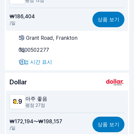
평점 12점
가격 대비 성능
8.9
₩186,404
상품 보기
/일
찾기 쉬움
8.8
50 Grant Road, Frankton
업체의 고객 지원
9.1
0800502277
빠른 차량 픽업
8.7
영업 시간 표시
빠른 차량 반납
9.3
차량 청결도
9.3
Dollar
차량 상태
9.2
아주 좋음
8.9
평점 27점
가격 대비 성능
8.9
₩172,194〜₩198,157
상품 보기
/일
찾기 쉬움
8.0