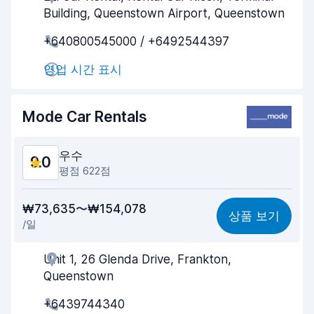
Building, Queenstown Airport, Queenstown
빠른 차량 픽업
9.1
+640800545000 / +6492544397
빠른 차량 반납
9.4
영업 시간 표시
차량 청결도
9.3
Mode Car Rentals
차량 상태
9.2
우수
9.0
평점 622점
가격 대비 성능
8.8
₩73,635〜₩154,078
상품 보기
/일
찾기 쉬움
8.9
Unit 1, 26 Glenda Drive, Frankton,
업체의 고객 지원
9.0
Queenstown
빠른 차량 픽업
9.0
+6439744340