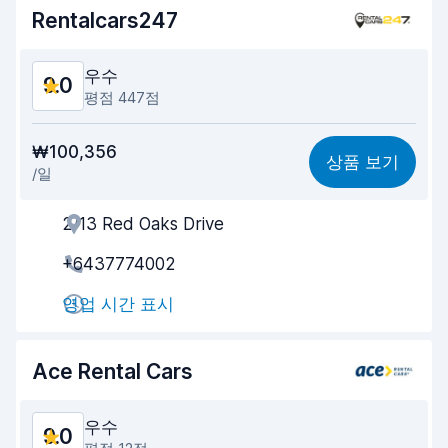
Rentalcars247
차량 상태
9.3
우수
9.0
평점 447점
가격 대비 성능
9.0
₩100,356
상품 보기
/일
찾기 쉬움
8.6
2/13 Red Oaks Drive
업체의 고객 지원
8.9
+6437774002
빠른 차량 픽업
9.0
영업 시간 표시
빠른 차량 반납
9.4
차량 청결도
9.2
Ace Rental Cars
차량 상태
9.1
우수
9.0