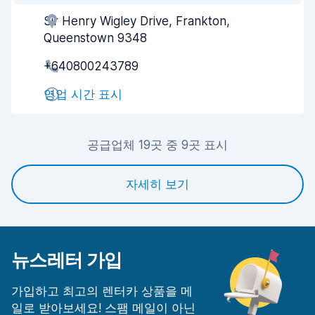
Sir Henry Wigley Drive, Frankton,
업체의 고객 지원
9.0
Queenstown 9348
빠른 차량 픽업
8.7
+640800243789
빠른 차량 반납
9.1
영업 시간 표시
차량 청결도
9.3
공급업체 19곳 중 9곳 표시
차량 상태
9.2
자세히 보기
뉴스레터 가입
가입하고 최고의 렌터카 상품을 메
일로 받아보세요! 스팸 메일이 아닌