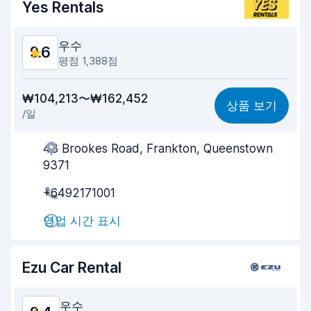
Yes Rentals
우수
9.6
평점 1,388점
가격 대비 성능
9.6
₩104,213〜₩162,452
상품 보기
/일
찾기 쉬움
9.7
43 Brookes Road, Frankton, Queenstown
업체의 고객 지원
9.5
9371
빠른 차량 픽업
9.6
+6492171001
빠른 차량 반납
9.8
영업 시간 표시
차량 청결도
9.6
Ezu Car Rental
차량 상태
9.4
우수