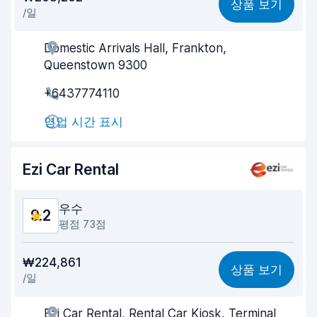
상품 보기
/일
찾기 쉬움
9.4
Domestic Arrivals Hall, Frankton,
업체의 고객 지원
9.0
Queenstown 9300
빠른 차량 픽업
9.0
+6437774110
빠른 차량 반납
9.2
영업 시간 표시
차량 청결도
9.4
Ezi Car Rental
차량 상태
9.3
우수
9.2
평점 73점
가격 대비 성능
8.8
₩224,861
상품 보기
/일
찾기 쉬움
9.5
Ezi Car Rental, Rental Car Kiosk, Terminal
업체의 고객 지원
9.2