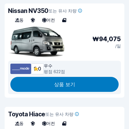
Nissan NV350
또는 유사 차량
자동
10
에어컨
4
₩94,075
/일
우수
9.0
평점 622점
상품 보기
Toyota Hiace
또는 유사 차량
자동
10
에어컨
4