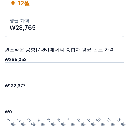
12월
평균 가격
₩28,765
퀸스타운 공항(ZQN)에서의 승합차 평균 렌트 가격
₩265,353
₩132,677
₩0
1
0
1
2
1
1
3
4
5
6
7
8
9
2
1
월
월
월
월
월
월
월
월
월
월
월
월