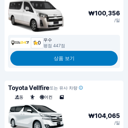
₩100,356
/일
우수
9.0
평점 447점
상품 보기
Toyota Vellfire
또는 유사 차량
자동
7
에어컨
5
₩104,065
/일