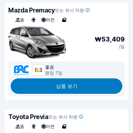
Mazda Premacy
또는 유사 차량
자동
6
에어컨
4
₩53,409
/일
좋음
8.3
평점 7점
상품 보기
Toyota Previa
또는 유사 차량
자동
7
에어컨
4