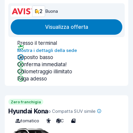
8,2
Buona
Visualizza offerta
Presso il terminal
Mostra i dettagli della sede
Deposito basso
Conferma immediata!
Chilometraggio illimitato
Paga adesso
Zero franchigia
Hyundai Kona
o Compatta SUV simile
Automatico
5
A/C
4