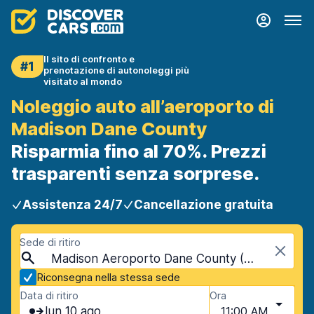
Il sito di confronto e
#1
prenotazione di autonoleggi più
visitato al mondo
Noleggio auto all’aeroporto di
Madison Dane County
Risparmia fino al 70%. Prezzi
trasparenti senza sorprese.
Assistenza 24/7
Cancellazione gratuita
Sede di ritiro
Madison Aeroporto Dane County (MSN), Madison, USA - Wisconsin
Riconsegna nella stessa sede
Data di ritiro
Ora
lun 10 ago
11:00 AM