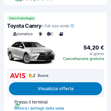
Zero franchigia
Toyota Camry
o Full-size simile
Automatico
5
A/C
4
54,20 €
al giorno
Cancellazione gratuita
8,2
Buona
Visualizza offerta
Presso il terminal
Mostra i dettagli della sede