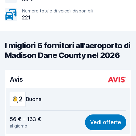
Numero totale di veicoli disponibili
221
I migliori 6 fornitori all’aeroporto di
Madison Dane County nel 2026
Avis
8,2
Buona
Rapporto qualità-prezzo
8,1
56 € – 163 €
Vedi offerte
al giorno
Facile da trovare
8,2