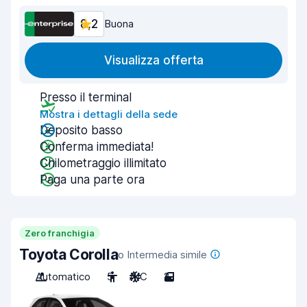
8,2
Buona
Visualizza offerta
Presso il terminal
Mostra i dettagli della sede
Deposito basso
Conferma immediata!
Chilometraggio illimitato
Paga una parte ora
Zero franchigia
Toyota Corolla
o Intermedia simile
Automatico
5
A/C
2