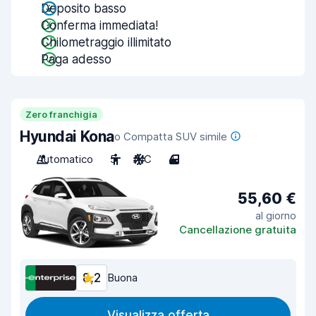
Deposito basso
Conferma immediata!
Chilometraggio illimitato
Paga adesso
Zero franchigia
Hyundai Kona
o Compatta SUV simile
Automatico
5
A/C
4
55,60 €
al giorno
Cancellazione gratuita
8,2
Buona
Visualizza offerta