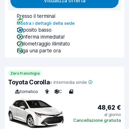
Visualizza offerta
Presso il terminal
Mostra i dettagli della sede
Deposito basso
Conferma immediata!
Chilometraggio illimitato
Paga una parte ora
Zero franchigia
Toyota Corolla
o Intermedia simile
Automatico
5
A/C
4
48,62 €
al giorno
Cancellazione gratuita