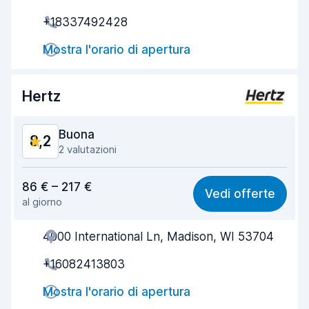
Rapidità del ritiro
8,0
+18337492428
Rapidità della riconsegna
8,2
Mostra l'orario di apertura
Pulizia del veicolo
8,2
Hertz
Condizioni dell'auto
8,3
Buona
8,2
2 valutazioni
Rapporto qualità-prezzo
8,1
86 € – 217 €
Vedi offerte
al giorno
Facile da trovare
8,2
4000 International Ln, Madison, WI 53704
Gentilezza degli agenti
8,2
+16082413803
Rapidità del ritiro
8,0
Mostra l'orario di apertura
Rapidità della riconsegna
8,2