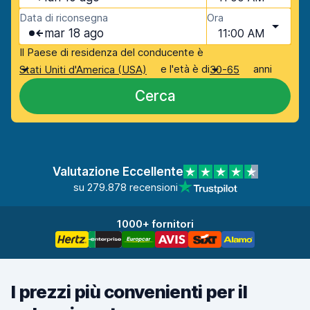
Data di riconsegna
Ora
mar 18 ago
11:00 AM
Il Paese di residenza del conducente è
e l'età è di
anni
Stati Uniti d'America (USA)
30-65
Cerca
Valutazione Eccellente
su 279.878 recensioni
1000+ fornitori
I prezzi più convenienti per il