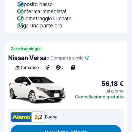
Deposito basso
Conferma immediata!
Chilometraggio illimitato
Paga una parte ora
Zero franchigia
Nissan Versa
o Compatta simile
Automatico
5
A/C
2
56,18 €
al giorno
Cancellazione gratuita
8,2
Buona