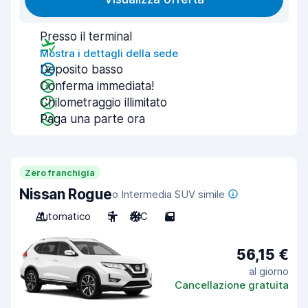
Presso il terminal
Mostra i dettagli della sede
Deposito basso
Conferma immediata!
Chilometraggio illimitato
Paga una parte ora
Zero franchigia
Nissan Rogue
o Intermedia SUV simile
Automatico
5
A/C
5
56,15 €
al giorno
Cancellazione gratuita