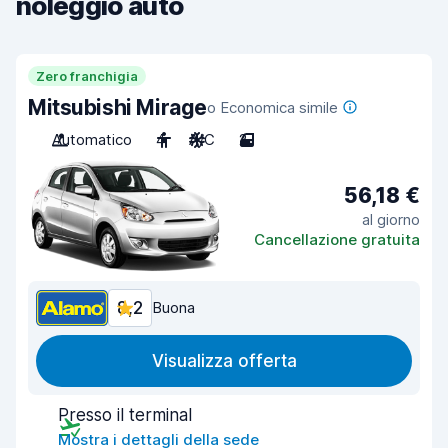
noleggio auto
Zero franchigia
Mitsubishi Mirage
o Economica simile
Automatico
4
A/C
2
56,18 €
al giorno
Cancellazione gratuita
8,2
Buona
Visualizza offerta
Presso il terminal
Mostra i dettagli della sede