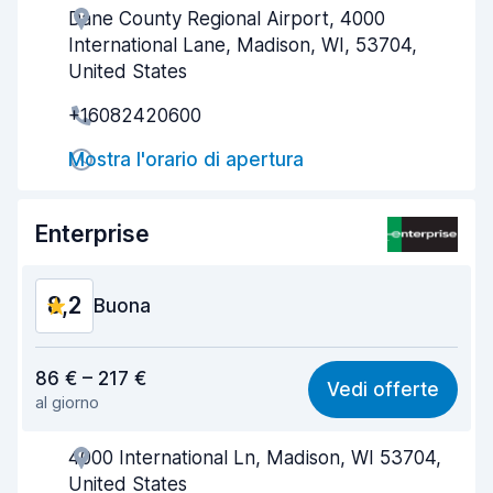
Dane County Regional Airport, 4000
Gentilezza degli agenti
8,2
International Lane, Madison, WI, 53704,
Rapidità del ritiro
8,0
United States
+16082420600
Rapidità della riconsegna
8,2
Mostra l'orario di apertura
Pulizia del veicolo
8,1
Condizioni dell'auto
8,3
Enterprise
8,2
Buona
Rapporto qualità-prezzo
8,1
86 € – 217 €
Vedi offerte
al giorno
Facile da trovare
8,2
4000 International Ln, Madison, WI 53704,
Gentilezza degli agenti
8,3
United States