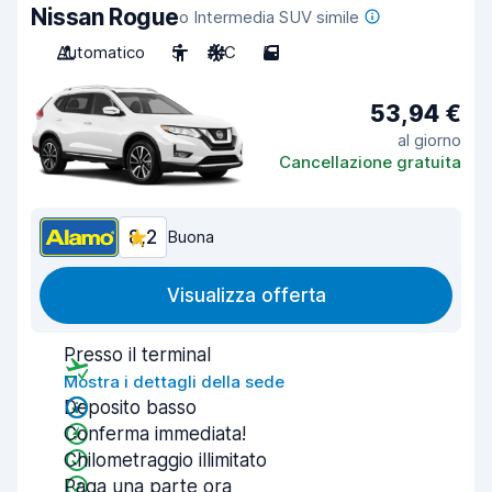
Nissan Rogue
o Intermedia SUV simile
Automatico
5
A/C
5
53,94 €
al giorno
Cancellazione gratuita
8,2
Buona
Visualizza offerta
Presso il terminal
Mostra i dettagli della sede
Deposito basso
Conferma immediata!
Chilometraggio illimitato
Paga una parte ora