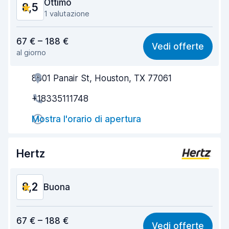
Ottimo
8,5
1 valutazione
Rapporto qualità-prezzo
8,6
67 € – 188 €
Vedi offerte
al giorno
Facile da trovare
8,2
8601 Panair St, Houston, TX 77061
Gentilezza degli agenti
8,8
+18335111748
Rapidità del ritiro
8,0
Mostra l'orario di apertura
Rapidità della riconsegna
8,2
Pulizia del veicolo
8,7
Hertz
Condizioni dell'auto
8,8
8,2
Buona
Rapporto qualità-prezzo
8,2
67 € – 188 €
Vedi offerte