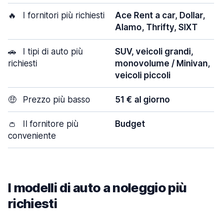
🔥
I fornitori più richiesti
Ace Rent a car, Dollar,
Alamo, Thrifty, SIXT
🚗
I tipi di auto più
SUV, veicoli grandi,
richiesti
monovolume / Minivan,
veicoli piccoli
🤑
Prezzo più basso
51 € al giorno
👛
Il fornitore più
Budget
conveniente
I modelli di auto a noleggio più
richiesti