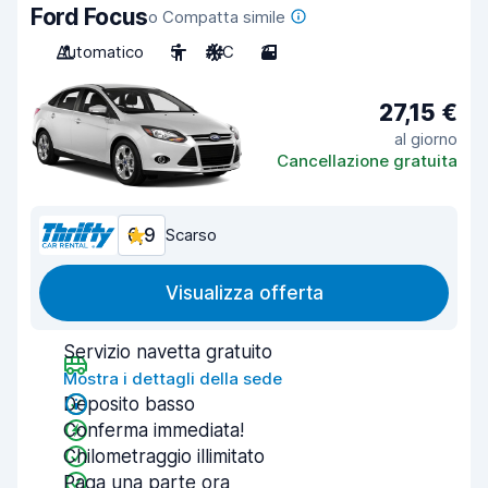
Ford Focus
o Compatta simile
Automatico
5
A/C
3
27,15 €
al giorno
Cancellazione gratuita
6,9
Scarso
Visualizza offerta
Servizio navetta gratuito
Mostra i dettagli della sede
Deposito basso
Conferma immediata!
Chilometraggio illimitato
Paga una parte ora