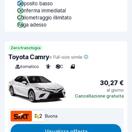
Deposito basso
Conferma immediata!
Chilometraggio illimitato
Paga adesso
Zero franchigia
Toyota Camry
o Full-size simile
Automatico
5
A/C
4
30,27 €
al giorno
Cancellazione gratuita
8,2
Buona
Visualizza offerta