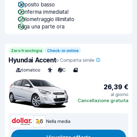
Deposito basso
Conferma immediata!
Chilometraggio illimitato
Paga una parte ora
Zero franchigia
Check-in online
Hyundai Accent
o Compatta simile
Automatico
5
A/C
4
26,39 €
al giorno
Cancellazione gratuita
7,6
Nella media