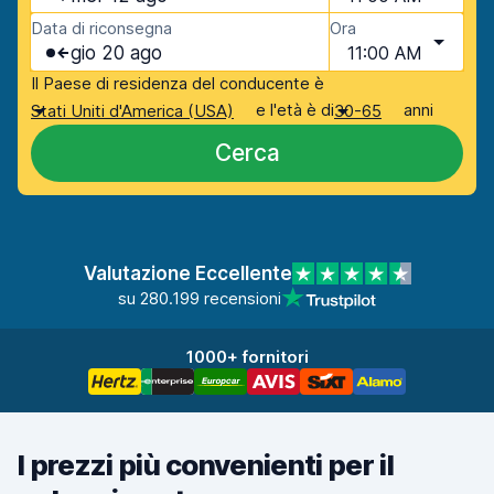
Data di riconsegna
Ora
gio 20 ago
11:00 AM
Il Paese di residenza del conducente è
e l'età è di
anni
Stati Uniti d'America (USA)
30-65
Cerca
Valutazione Eccellente
su 280.199 recensioni
1000+ fornitori
I prezzi più convenienti per il