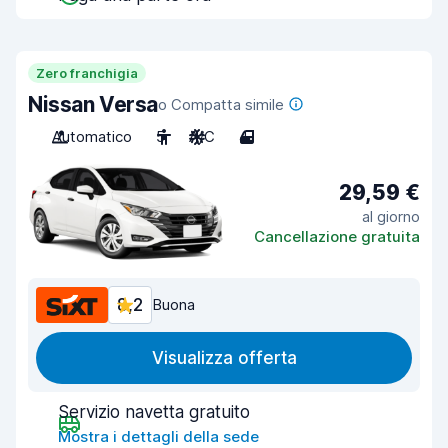
Zero franchigia
Nissan Versa
o Compatta simile
Automatico
5
A/C
4
29,59 €
al giorno
Cancellazione gratuita
8,2
Buona
Visualizza offerta
Servizio navetta gratuito
Mostra i dettagli della sede