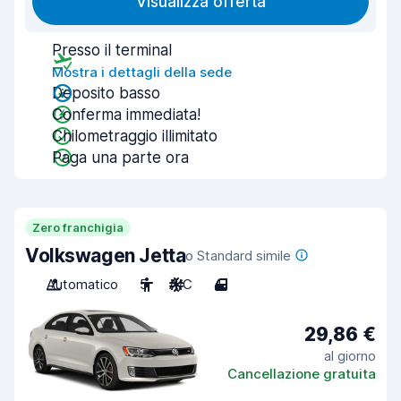
Visualizza offerta
Presso il terminal
Mostra i dettagli della sede
Deposito basso
Conferma immediata!
Chilometraggio illimitato
Paga una parte ora
Zero franchigia
Volkswagen Jetta
o Standard simile
Automatico
5
A/C
4
29,86 €
al giorno
Cancellazione gratuita