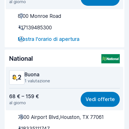
al giorno
Facile da trovare
8,2
8100 Monroe Road
Gentilezza degli agenti
8,1
+17139485300
Rapidità del ritiro
8,0
Mostra l'orario di apertura
Rapidità della riconsegna
8,2
Pulizia del veicolo
8,4
National
Condizioni dell'auto
8,4
Buona
8,2
1 valutazione
Rapporto qualità-prezzo
8,2
68 € – 159 €
Vedi offerte
al giorno
Facile da trovare
8,2
7600 Airport Blvd,Houston, TX 77061
Gentilezza degli agenti
8,3
+18335111747