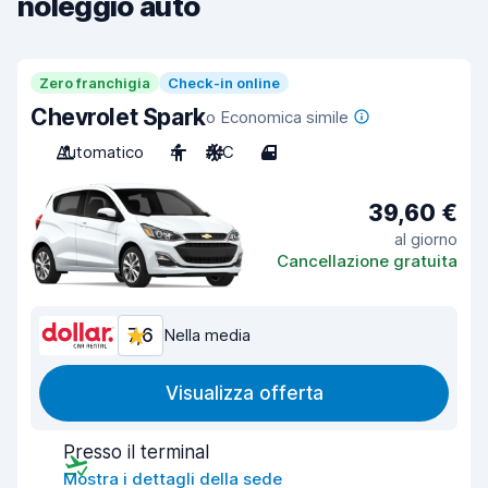
noleggio auto
Zero franchigia
Check-in online
Chevrolet Spark
o Economica simile
Automatico
4
A/C
4
39,60 €
al giorno
Cancellazione gratuita
7,6
Nella media
Visualizza offerta
Presso il terminal
Mostra i dettagli della sede