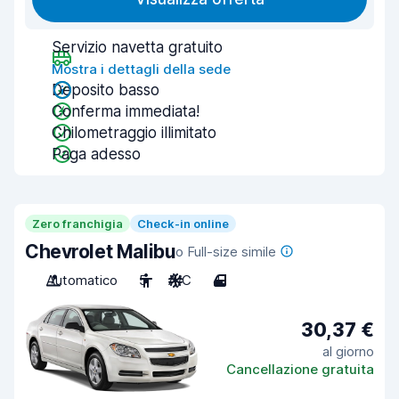
Servizio navetta gratuito
Mostra i dettagli della sede
Deposito basso
Conferma immediata!
Chilometraggio illimitato
Paga adesso
Zero franchigia
Check-in online
Chevrolet Malibu
o Full-size simile
Automatico
5
A/C
4
30,37 €
al giorno
Cancellazione gratuita