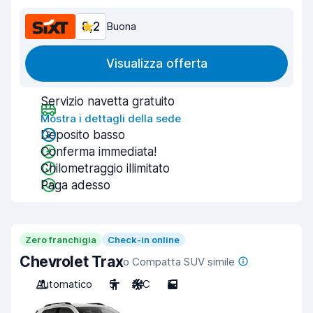
8,2
Buona
Visualizza offerta
Servizio navetta gratuito
Mostra i dettagli della sede
Deposito basso
Conferma immediata!
Chilometraggio illimitato
Paga adesso
Zero franchigia
Check-in online
Chevrolet Trax
o Compatta SUV simile
Automatico
5
A/C
5