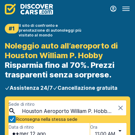
Il sito di confronto e
#1
prenotazione di autonoleggi più
visitato al mondo
Noleggio auto all’aeroporto di
Houston William P. Hobby
Risparmia fino al 70%. Prezzi
trasparenti senza sorprese.
Assistenza 24/7
Cancellazione gratuita
Sede di ritiro
Houston Aeroporto William P. Hobby (HOU), Houston, USA - Texas
Riconsegna nella stessa sede
Data di ritiro
Ora
mer 12 ago
11:00 AM