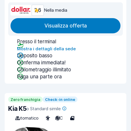
7,6
Nella media
Visualizza offerta
Presso il terminal
Mostra i dettagli della sede
Deposito basso
Conferma immediata!
Chilometraggio illimitato
Paga una parte ora
Zero franchigia
Check-in online
Kia K5
o Standard simile
Automatico
5
A/C
4