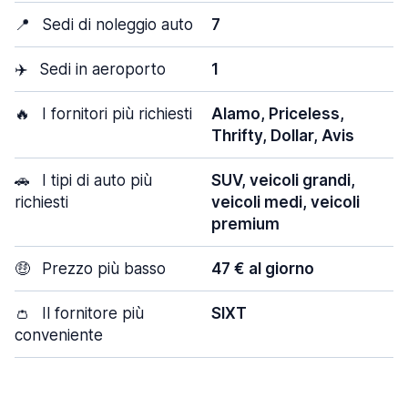
📍
Sedi di noleggio auto
7
✈️
Sedi in aeroporto
1
🔥
I fornitori più richiesti
Alamo, Priceless,
Thrifty, Dollar, Avis
🚗
I tipi di auto più
SUV, veicoli grandi,
richiesti
veicoli medi, veicoli
premium
🤑
Prezzo più basso
47 € al giorno
👛
Il fornitore più
SIXT
conveniente