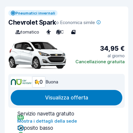
Pneumatici invernali
Chevrolet Spark
o Economica simile
Automatico
4
A/C
4
34,95 €
al giorno
Cancellazione gratuita
8,0
Buona
Visualizza offerta
Servizio navetta gratuito
Mostra i dettagli della sede
Deposito basso