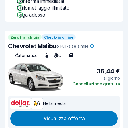
Conferma immediata!
Chilometraggio illimitato
Paga adesso
Zero franchigia
Check-in online
Chevrolet Malibu
o Full-size simile
Automatico
5
A/C
4
36,44 €
al giorno
Cancellazione gratuita
7,6
Nella media
Visualizza offerta