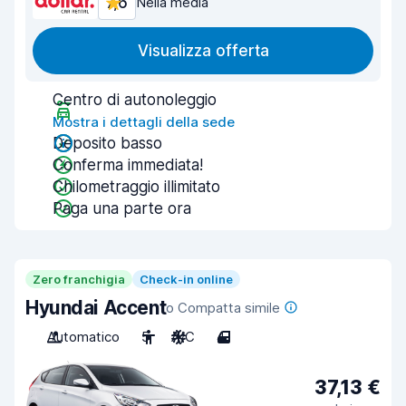
7,6
Nella media
Visualizza offerta
Centro di autonoleggio
Mostra i dettagli della sede
Deposito basso
Conferma immediata!
Chilometraggio illimitato
Paga una parte ora
Zero franchigia
Check-in online
Hyundai Accent
o Compatta simile
Automatico
5
A/C
4
37,13 €