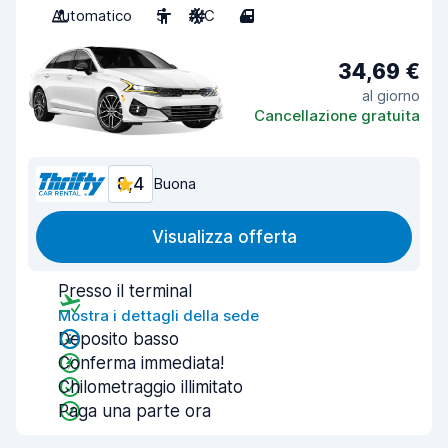
Automatico
5
A/C
4
34,69 €
al giorno
Cancellazione gratuita
8,4
Buona
Visualizza offerta
Presso il terminal
Mostra i dettagli della sede
Deposito basso
Conferma immediata!
Chilometraggio illimitato
Paga una parte ora