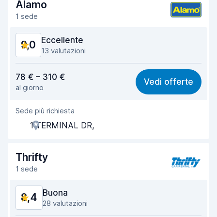
Alamo
1 sede
Eccellente
9,0
13 valutazioni
Rapporto qualità-prezzo
8,8
78 € – 310 €
Vedi offerte
al giorno
Facile da trovare
9,3
Sede più richiesta
Gentilezza degli agenti
8,8
1 TERMINAL DR,
Rapidità del ritiro
9,2
Rapidità della riconsegna
9,0
Thrifty
1 sede
Pulizia del veicolo
8,9
Buona
8,4
Condizioni dell'auto
8,9
28 valutazioni