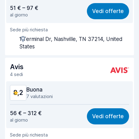
Rapporto qualità-prezzo
8,2
51 € – 97 €
Vedi offerte
al giorno
Facile da trovare
8,5
Sede più richiesta
Gentilezza degli agenti
8,1
1 Terminal Dr, Nashville, TN 37214, United
Rapidità del ritiro
8,0
States
Rapidità della riconsegna
8,9
Avis
Pulizia del veicolo
8,6
4 sedi
Condizioni dell'auto
8,7
Buona
8,2
7 valutazioni
Rapporto qualità-prezzo
8,1
56 € – 312 €
Vedi offerte
al giorno
Facile da trovare
8,4
Sede più richiesta
Gentilezza degli agenti
8,1