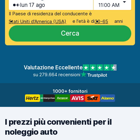
lun 17 ago
11:00 AM
Il Paese di residenza del conducente è
e l'età è di
anni
Stati Uniti d'America (USA)
30-65
Cerca
Valutazione Eccellente
su 279.664 recensioni
1000+ fornitori
I prezzi più convenienti per il
noleggio auto