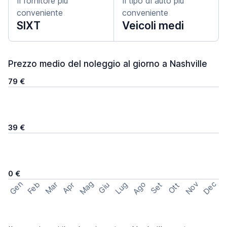
Il fornitore più
Il tipo di auto più
conveniente
conveniente
SIXT
Veicoli medi
Prezzo medio del noleggio al giorno a Nashville
79 €
39 €
0 €
Mag
Gen
Ago
Nov
Dec
Feb
Mar
Lug
Apr
Set
Giu
Ott