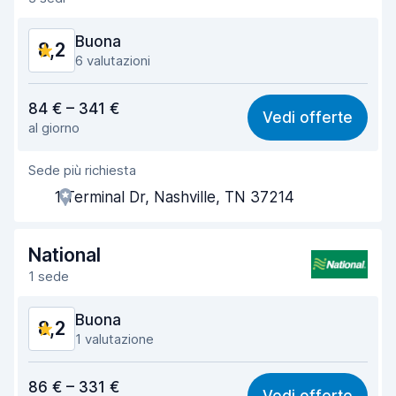
Pulizia del veicolo
8,3
Buona
8,2
Condizioni dell'auto
8,3
6 valutazioni
Rapporto qualità-prezzo
7,9
84 € – 341 €
Vedi offerte
al giorno
Facile da trovare
8,1
Sede più richiesta
Gentilezza degli agenti
8,2
1 Terminal Dr, Nashville, TN 37214
Rapidità del ritiro
8,0
Rapidità della riconsegna
8,2
National
1 sede
Pulizia del veicolo
8,4
Buona
8,2
Condizioni dell'auto
8,4
1 valutazione
Rapporto qualità-prezzo
8,1
86 € – 331 €