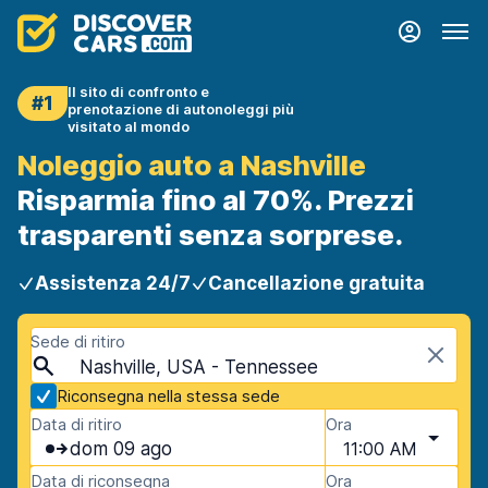
Il sito di confronto e
#1
prenotazione di autonoleggi più
visitato al mondo
Noleggio auto a Nashville
Risparmia fino al 70%. Prezzi
trasparenti senza sorprese.
Assistenza 24/7
Cancellazione gratuita
Sede di ritiro
Nashville, USA - Tennessee
Riconsegna nella stessa sede
Data di ritiro
Ora
dom 09 ago
11:00 AM
Data di riconsegna
Ora