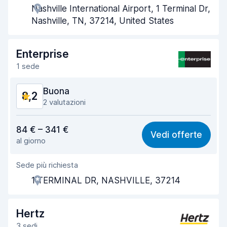
Nashville International Airport, 1 Terminal Dr,
Rapidità del ritiro
7,9
Nashville, TN, 37214, United States
Rapidità della riconsegna
8,4
Enterprise
Pulizia del veicolo
8,0
1 sede
Condizioni dell'auto
8,3
Buona
8,2
2 valutazioni
Rapporto qualità-prezzo
8,2
84 € – 341 €
Vedi offerte
al giorno
Facile da trovare
8,2
Sede più richiesta
Gentilezza degli agenti
8,3
1 TERMINAL DR, NASHVILLE, 37214
Rapidità del ritiro
8,0
Rapidità della riconsegna
8,2
Hertz
3 sedi