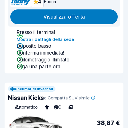
8,4
Buona
Visualizza offerta
Presso il terminal
Mostra i dettagli della sede
Deposito basso
Conferma immediata!
Chilometraggio illimitato
Paga una parte ora
Pneumatici invernali
Nissan Kicks
o Compatta SUV simile
Automatico
4
A/C
4
38,87 €