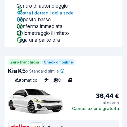
Centro di autonoleggio
Mostra i dettagli della sede
Deposito basso
Conferma immediata!
Chilometraggio illimitato
Paga una parte ora
Zero franchigia
Check-in online
Kia K5
o Standard simile
Automatico
5
A/C
4
36,44 €
al giorno
Cancellazione gratuita