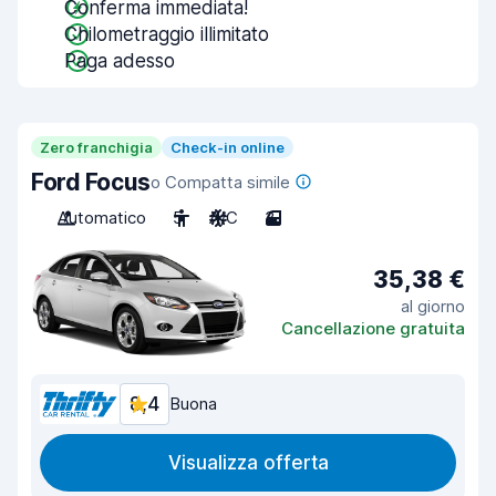
Conferma immediata!
Chilometraggio illimitato
Paga adesso
Zero franchigia
Check-in online
Ford Focus
o Compatta simile
Automatico
5
A/C
3
35,38 €
al giorno
Cancellazione gratuita
8,4
Buona
Visualizza offerta