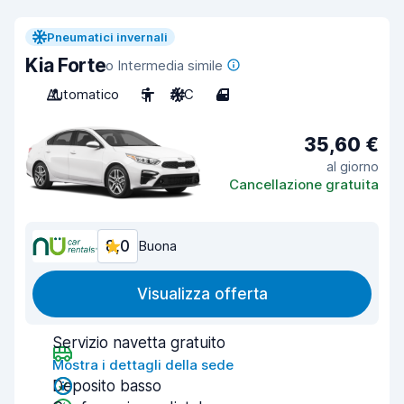
Pneumatici invernali
Kia Forte
o Intermedia simile
Automatico
5
A/C
4
35,60 €
al giorno
Cancellazione gratuita
8,0
Buona
Visualizza offerta
Servizio navetta gratuito
Mostra i dettagli della sede
Deposito basso