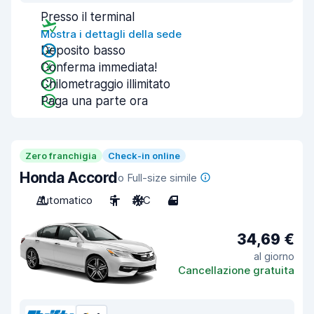
Presso il terminal
Mostra i dettagli della sede
Deposito basso
Conferma immediata!
Chilometraggio illimitato
Paga una parte ora
Zero franchigia
Check-in online
Honda Accord
o Full-size simile
Automatico
5
A/C
4
34,69 €
al giorno
Cancellazione gratuita