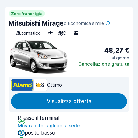
Zero franchigia
Mitsubishi Mirage
o Economica simile
Automatico
4
A/C
2
48,27 €
al giorno
Cancellazione gratuita
8,8
Ottimo
Visualizza offerta
Presso il terminal
Mostra i dettagli della sede
Deposito basso