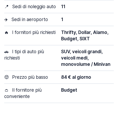
📍
Sedi di noleggio auto
11
✈️
Sedi in aeroporto
1
🔥
I fornitori più richiesti
Thrifty, Dollar, Alamo,
Budget, SIXT
🚗
I tipi di auto più
SUV, veicoli grandi,
richiesti
veicoli medi,
monovolume / Minivan
🤑
Prezzo più basso
84 € al giorno
👛
Il fornitore più
Budget
conveniente