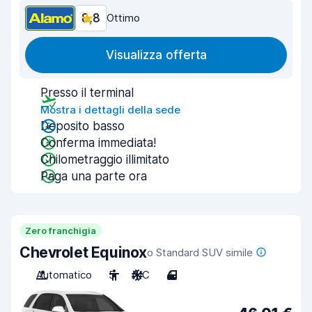
8,8
Ottimo
Visualizza offerta
Presso il terminal
Mostra i dettagli della sede
Deposito basso
Conferma immediata!
Chilometraggio illimitato
Paga una parte ora
Zero franchigia
Chevrolet Equinox
o Standard SUV simile
Automatico
5
A/C
4