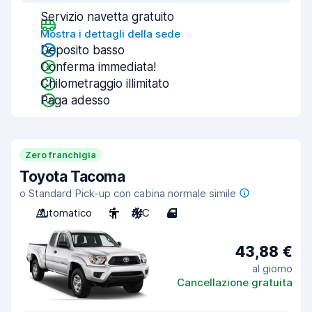
Servizio navetta gratuito
Mostra i dettagli della sede
Deposito basso
Conferma immediata!
Chilometraggio illimitato
Paga adesso
Zero franchigia
Toyota Tacoma
o Standard Pick-up con cabina normale simile
Automatico
5
A/C
4
43,88 €
al giorno
Cancellazione gratuita