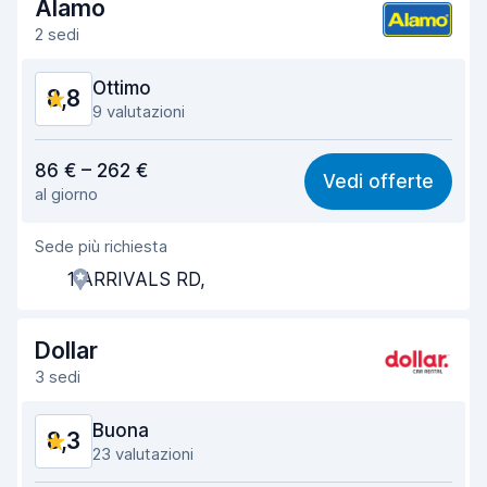
Alamo
2 sedi
Ottimo
8,8
9 valutazioni
Rapporto qualità-prezzo
8,7
86 € – 262 €
Vedi offerte
al giorno
Facile da trovare
9,2
Sede più richiesta
Gentilezza degli agenti
8,9
1 ARRIVALS RD,
Rapidità del ritiro
8,4
Rapidità della riconsegna
8,6
Dollar
3 sedi
Pulizia del veicolo
8,8
Buona
8,3
Condizioni dell'auto
8,9
23 valutazioni