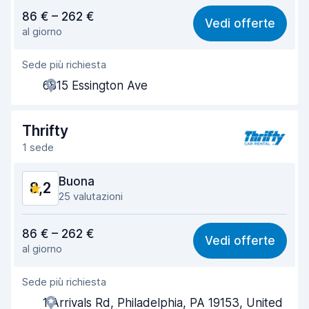
Rapporto qualità-prezzo
7,8
86 € – 262 €
Vedi offerte
al giorno
Facile da trovare
8,7
Sede più richiesta
Gentilezza degli agenti
8,0
6815 Essington Ave
Rapidità del ritiro
8,0
Rapidità della riconsegna
9,3
Thrifty
1 sede
Pulizia del veicolo
7,9
Buona
8,2
Condizioni dell'auto
8,1
25 valutazioni
Rapporto qualità-prezzo
8,1
86 € – 262 €
Vedi offerte
al giorno
Facile da trovare
7,9
Sede più richiesta
Gentilezza degli agenti
7,7
1 Arrivals Rd, Philadelphia, PA 19153, United