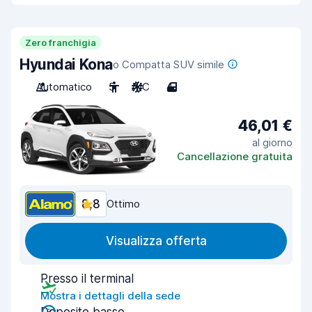
Zero franchigia
Hyundai Kona
o Compatta SUV simile
Automatico
5
A/C
4
46,01 €
al giorno
Cancellazione gratuita
8,8
Ottimo
Visualizza offerta
Presso il terminal
Mostra i dettagli della sede