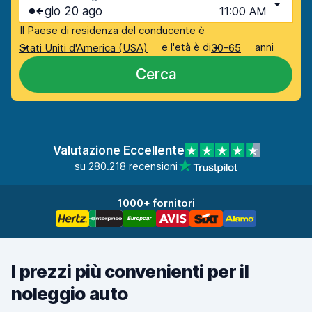
gio 20 ago
11:00 AM
Il Paese di residenza del conducente è
e l'età è di
anni
Stati Uniti d'America (USA)
30-65
Cerca
Valutazione Eccellente
su 280.218 recensioni
1000+ fornitori
I prezzi più convenienti per il
noleggio auto