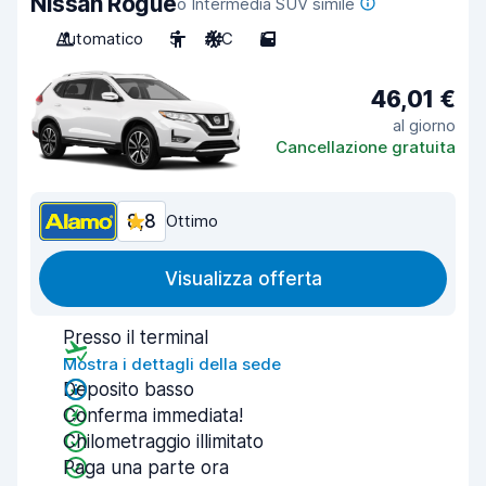
Nissan Rogue
o Intermedia SUV simile
Automatico
5
A/C
5
46,01 €
al giorno
Cancellazione gratuita
8,8
Ottimo
Visualizza offerta
Presso il terminal
Mostra i dettagli della sede
Deposito basso
Conferma immediata!
Chilometraggio illimitato
Paga una parte ora