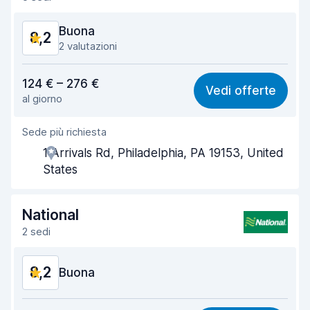
Condizioni dell'auto
8,2
Buona
8,2
2 valutazioni
Rapporto qualità-prezzo
8,1
124 € – 276 €
Vedi offerte
al giorno
Facile da trovare
8,2
Sede più richiesta
Gentilezza degli agenti
8,2
1 Arrivals Rd, Philadelphia, PA 19153, United
Rapidità del ritiro
8,0
States
Rapidità della riconsegna
8,2
National
Pulizia del veicolo
8,3
2 sedi
Condizioni dell'auto
8,4
8,2
Buona
Rapporto qualità-prezzo
8,1