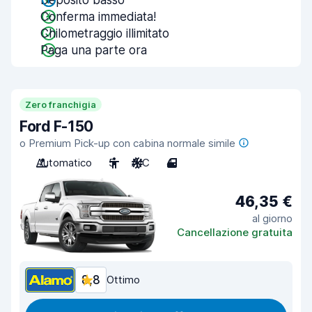
Deposito basso
Conferma immediata!
Chilometraggio illimitato
Paga una parte ora
Zero franchigia
Ford F-150
o Premium Pick-up con cabina normale simile
Automatico
5
A/C
4
46,35 €
al giorno
Cancellazione gratuita
8,8
Ottimo