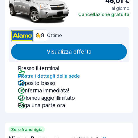
46,01 €
al giorno
Cancellazione gratuita
8,8
Ottimo
Visualizza offerta
Presso il terminal
Mostra i dettagli della sede
Deposito basso
Conferma immediata!
Chilometraggio illimitato
Paga una parte ora
Zero franchigia