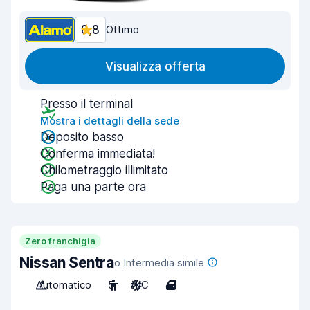
8,8
Ottimo
Visualizza offerta
Presso il terminal
Mostra i dettagli della sede
Deposito basso
Conferma immediata!
Chilometraggio illimitato
Paga una parte ora
Zero franchigia
Nissan Sentra
o Intermedia simile
Automatico
5
A/C
4