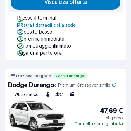
Visualizza offerta
Presso il terminal
Mostra i dettagli della sede
Deposito basso
Conferma immediata!
Chilometraggio illimitato
Paga una parte ora
Trazione integrale
Zero franchigia
Dodge Durango
o Premium Crossover simile
Automatico
7
A/C
5
47,69 €
al giorno
Cancellazione gratuita