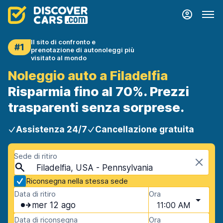
Il sito di confronto e
#1
prenotazione di autonoleggi più
visitato al mondo
Noleggio auto a Filadelfia
Risparmia fino al 70%. Prezzi
trasparenti senza sorprese.
Assistenza 24/7
Cancellazione gratuita
Sede di ritiro
Filadelfia, USA - Pennsylvania
Riconsegna nella stessa sede
Data di ritiro
Ora
mer 12 ago
11:00 AM
Data di riconsegna
Ora