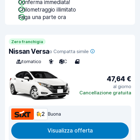
Conferma immediata!
Chilometraggio illimitato
Paga una parte ora
Zero franchigia
Nissan Versa
o Compatta simile
Automatico
5
A/C
4
47,64 €
al giorno
Cancellazione gratuita
8,2
Buona
Visualizza offerta