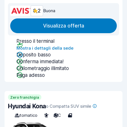
8,2
Buona
Visualizza offerta
Presso il terminal
Mostra i dettagli della sede
Deposito basso
Conferma immediata!
Chilometraggio illimitato
Paga adesso
Zero franchigia
Hyundai Kona
o Compatta SUV simile
Automatico
5
A/C
4