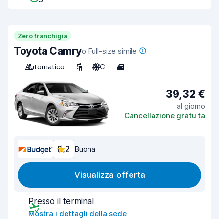
Zero franchigia
Toyota Camry
o Full-size simile
Automatico
5
A/C
4
39,32 €
al giorno
Cancellazione gratuita
8,2
Buona
Visualizza offerta
Presso il terminal
Mostra i dettagli della sede