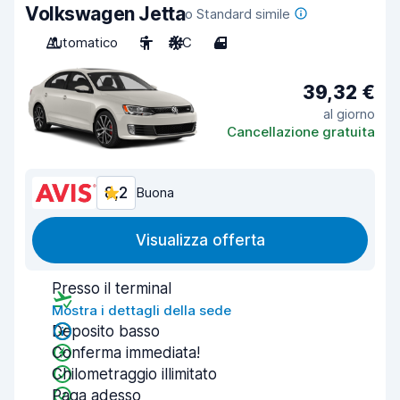
Volkswagen Jetta
o Standard simile
Automatico
5
A/C
4
39,32 €
al giorno
Cancellazione gratuita
8,2
Buona
Visualizza offerta
Presso il terminal
Mostra i dettagli della sede
Deposito basso
Conferma immediata!
Chilometraggio illimitato
Paga adesso