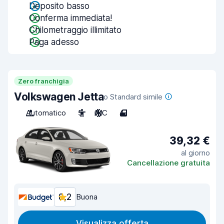
Deposito basso
Conferma immediata!
Chilometraggio illimitato
Paga adesso
Zero franchigia
Volkswagen Jetta
o Standard simile
Automatico
5
A/C
4
39,32 €
al giorno
Cancellazione gratuita
8,2
Buona
Visualizza offerta