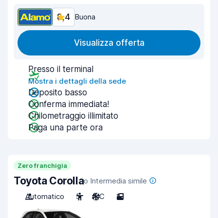
8,4
Buona
Visualizza offerta
Presso il terminal
Mostra i dettagli della sede
Deposito basso
Conferma immediata!
Chilometraggio illimitato
Paga una parte ora
Zero franchigia
Toyota Corolla
o Intermedia simile
Automatico
5
A/C
2