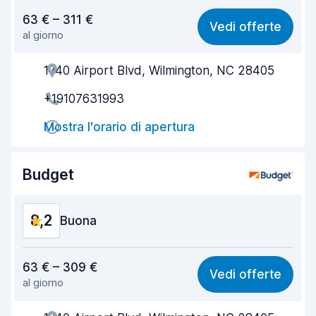
Rapporto qualità-prezzo
8,2
63 € – 311 €
Vedi offerte
al giorno
Facile da trovare
8,2
1740 Airport Blvd, Wilmington, NC 28405
Gentilezza degli agenti
8,2
+19107631993
Rapidità del ritiro
8,0
Mostra l'orario di apertura
Rapidità della riconsegna
8,2
Pulizia del veicolo
8,2
Budget
Condizioni dell'auto
8,3
8,2
Buona
Rapporto qualità-prezzo
8,1
63 € – 309 €
Vedi offerte
al giorno
Facile da trovare
8,2