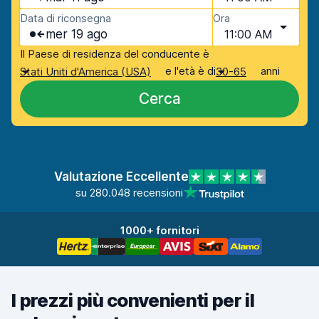
Data di riconsegna
Ora
mer 19 ago
11:00 AM
Il Paese di residenza del conducente è
e l'età è di
anni
Stati Uniti d'America (USA)
30-65
Cerca
Valutazione Eccellente
su 280.048 recensioni
1000+ fornitori
I prezzi più convenienti per il