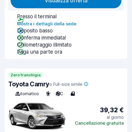
Visualizza offerta
Presso il terminal
Mostra i dettagli della sede
Deposito basso
Conferma immediata!
Chilometraggio illimitato
Paga una parte ora
Zero franchigia
Toyota Camry
o Full-size simile
Automatico
5
A/C
4
39,32 €
al giorno
Cancellazione gratuita