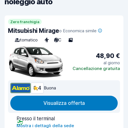
noleggio auto
Zero franchigia
Mitsubishi Mirage
o Economica simile
Automatico
4
A/C
2
48,90 €
al giorno
Cancellazione gratuita
8,4
Buona
Visualizza offerta
Presso il terminal
Mostra i dettagli della sede