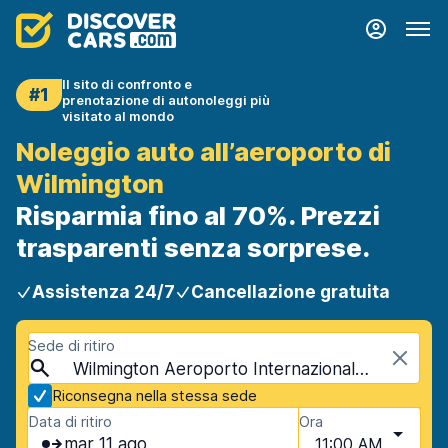
Il sito di confronto e
#1
prenotazione di autonoleggi più
visitato al mondo
Noleggio auto all’aeroporto di
Wilmington
Risparmia fino al 70%. Prezzi
trasparenti senza sorprese.
Assistenza 24/7
Cancellazione gratuita
Sede di ritiro
Wilmington Aeroporto Internazionale (ILM), Wilmington, USA - Carolina del Nord
Riconsegna nella stessa sede
Data di ritiro
Ora
mar 11 ago
11:00 AM