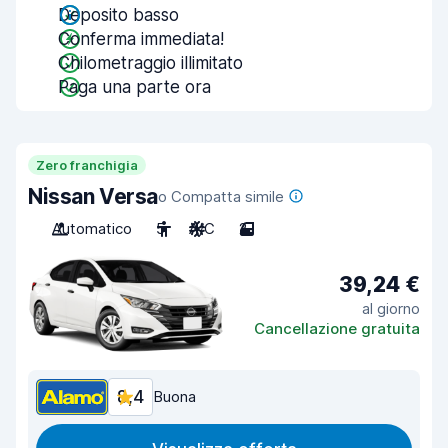
Deposito basso
Conferma immediata!
Chilometraggio illimitato
Paga una parte ora
Zero franchigia
Nissan Versa
o Compatta simile
Automatico
5
A/C
2
39,24 €
al giorno
Cancellazione gratuita
8,4
Buona