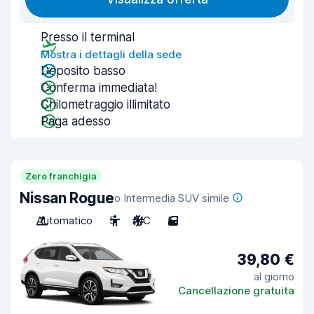
Presso il terminal
Mostra i dettagli della sede
Deposito basso
Conferma immediata!
Chilometraggio illimitato
Paga adesso
Zero franchigia
Nissan Rogue
o Intermedia SUV simile
Automatico
5
A/C
5
39,80 €
al giorno
Cancellazione gratuita