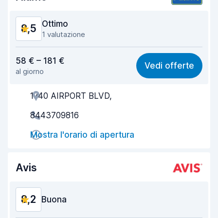
Ottimo
8,5
1 valutazione
Rapporto qualità-prezzo
8,5
58 € – 181 €
Vedi offerte
al giorno
Facile da trovare
8,2
1740 AIRPORT BLVD,
Gentilezza degli agenti
8,9
8443709816
Rapidità del ritiro
8,0
Mostra l'orario di apertura
Rapidità della riconsegna
8,2
Pulizia del veicolo
8,7
Avis
Condizioni dell'auto
8,8
8,2
Buona