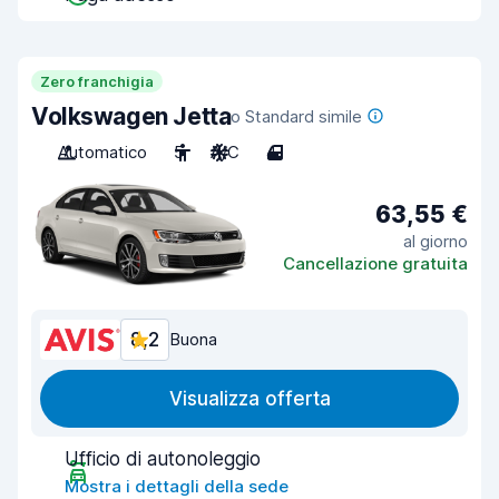
Zero franchigia
Volkswagen Jetta
o Standard simile
Automatico
5
A/C
4
63,55 €
al giorno
Cancellazione gratuita
8,2
Buona
Visualizza offerta
Ufficio di autonoleggio
Mostra i dettagli della sede