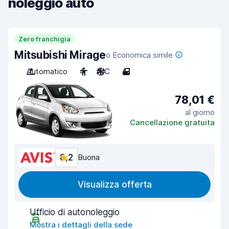
noleggio auto
Zero franchigia
Mitsubishi Mirage
o Economica simile
Automatico
4
A/C
4
78,01 €
al giorno
Cancellazione gratuita
8,2
Buona
Visualizza offerta
Ufficio di autonoleggio
Mostra i dettagli della sede