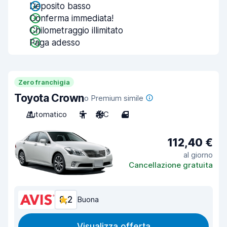
Deposito basso
Conferma immediata!
Chilometraggio illimitato
Paga adesso
Zero franchigia
Toyota Crown
o Premium simile
Automatico
5
A/C
4
112,40 €
al giorno
Cancellazione gratuita
8,2
Buona
Visualizza offerta