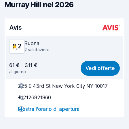
Murray Hill nel 2026
Avis
Buona
8,2
2 valutazioni
Rapporto qualità-prezzo
8,0
61 € – 311 €
Vedi offerte
al giorno
Facile da trovare
8,2
225 E 43rd St New York City NY-10017
Gentilezza degli agenti
8,4
+12126821860
Rapidità del ritiro
8,0
Mostra l'orario di apertura
Rapidità della riconsegna
8,2
Pulizia del veicolo
8,5