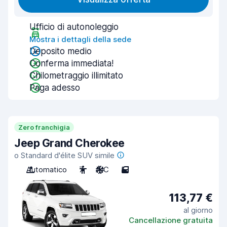
Ufficio di autonoleggio
Mostra i dettagli della sede
Deposito medio
Conferma immediata!
Chilometraggio illimitato
Paga adesso
Zero franchigia
Jeep Grand Cherokee
o Standard d'élite SUV simile
Automatico
7
A/C
5
113,77 €
al giorno
Cancellazione gratuita