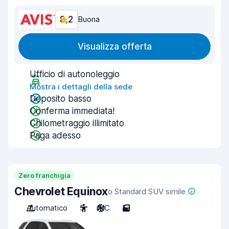
8,2
Buona
Visualizza offerta
Ufficio di autonoleggio
Mostra i dettagli della sede
Deposito basso
Conferma immediata!
Chilometraggio illimitato
Paga adesso
Zero franchigia
Chevrolet Equinox
o Standard SUV simile
Automatico
5
A/C
5