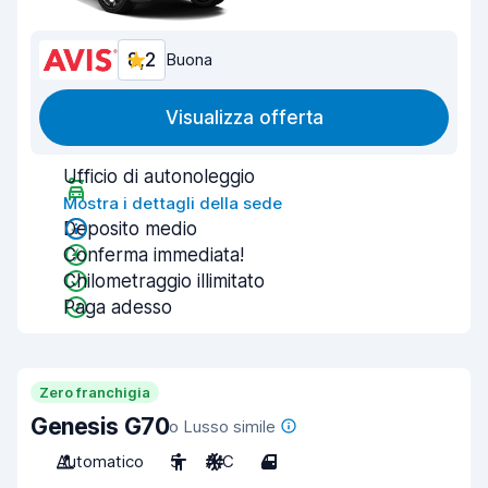
8,2
Buona
Visualizza offerta
Ufficio di autonoleggio
Mostra i dettagli della sede
Deposito medio
Conferma immediata!
Chilometraggio illimitato
Paga adesso
Zero franchigia
Genesis G70
o Lusso simile
Automatico
5
A/C
4