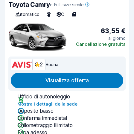
Toyota Camry
o Full-size simile
Automatico
5
A/C
4
63,55 €
al giorno
Cancellazione gratuita
8,2
Buona
Visualizza offerta
Ufficio di autonoleggio
Mostra i dettagli della sede
Deposito basso
Conferma immediata!
Chilometraggio illimitato
Paga adesso