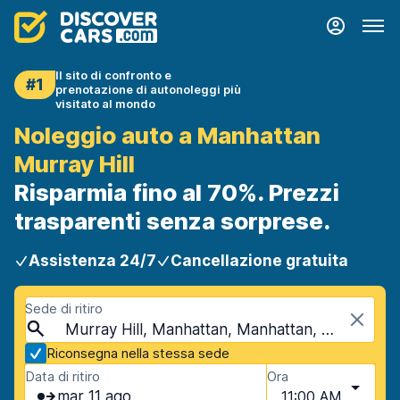
Il sito di confronto e
#1
prenotazione di autonoleggi più
visitato al mondo
Noleggio auto a Manhattan
Murray Hill
Risparmia fino al 70%. Prezzi
trasparenti senza sorprese.
Assistenza 24/7
Cancellazione gratuita
Sede di ritiro
Murray Hill, Manhattan, Manhattan, USA - New York
Riconsegna nella stessa sede
Data di ritiro
Ora
mar 11 ago
11:00 AM