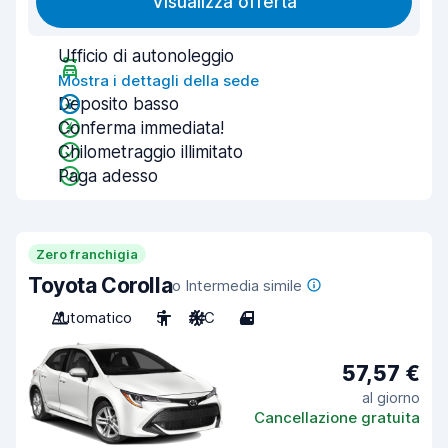
Visualizza offerta
Ufficio di autonoleggio
Mostra i dettagli della sede
Deposito basso
Conferma immediata!
Chilometraggio illimitato
Paga adesso
Zero franchigia
Toyota Corolla
o Intermedia simile
Automatico
5
A/C
4
57,57 €
al giorno
Cancellazione gratuita