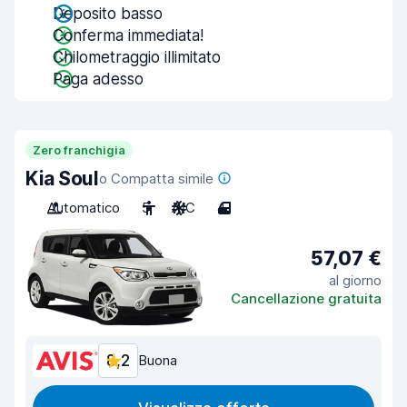
Deposito basso
Conferma immediata!
Chilometraggio illimitato
Paga adesso
Zero franchigia
Kia Soul
o Compatta simile
Automatico
5
A/C
4
57,07 €
al giorno
Cancellazione gratuita
8,2
Buona