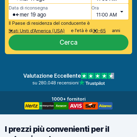
Data di riconsegna
Ora
mer 19 ago
11:00 AM
Il Paese di residenza del conducente è
e l'età è di
anni
Stati Uniti d'America (USA)
30-65
Cerca
Valutazione Eccellente
su 280.048 recensioni
1000+ fornitori
I prezzi più convenienti per il