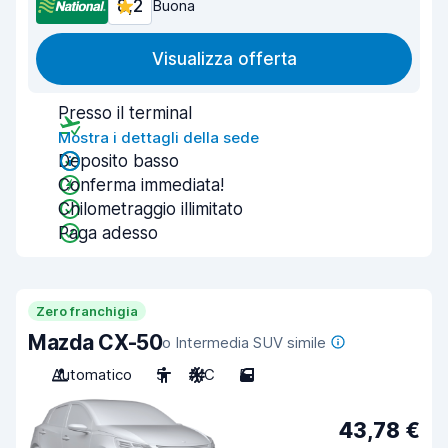
8,2
Buona
Visualizza offerta
Presso il terminal
Mostra i dettagli della sede
Deposito basso
Conferma immediata!
Chilometraggio illimitato
Paga adesso
Zero franchigia
Mazda CX-50
o Intermedia SUV simile
Automatico
5
A/C
5
43,78 €