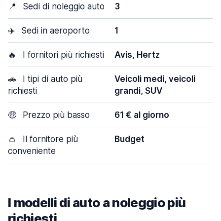
📍
Sedi di noleggio auto
3
✈️
Sedi in aeroporto
1
🔥
I fornitori più richiesti
Avis, Hertz
🚗
I tipi di auto più
Veicoli medi, veicoli
richiesti
grandi, SUV
🤑
Prezzo più basso
61 € al giorno
👛
Il fornitore più
Budget
conveniente
I modelli di auto a noleggio più
richiesti