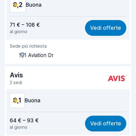
8,2
Buona
Rapporto qualità-prezzo
8,1
71 € – 108 €
Vedi offerte
al giorno
Facile da trovare
8,2
Sede più richiesta
Gentilezza degli agenti
8,2
121 Aviation Dr
Rapidità del ritiro
8,0
Rapidità della riconsegna
8,2
Avis
2 sedi
Pulizia del veicolo
8,2
8,1
Condizioni dell'auto
Buona
8,3
Rapporto qualità-prezzo
8,1
64 € – 93 €
Vedi offerte
al giorno
Facile da trovare
8,2