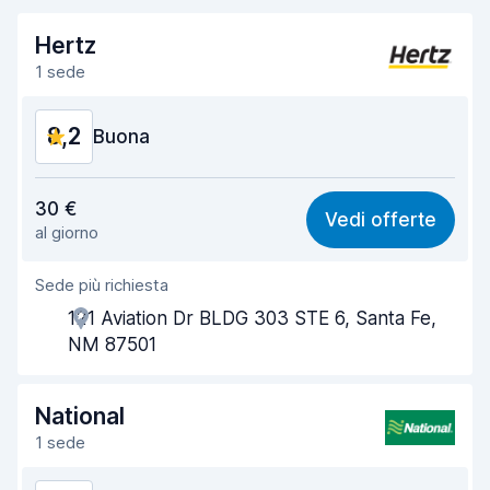
Hertz
1 sede
8,2
Buona
Rapporto qualità-prezzo
8,1
30 €
Vedi offerte
al giorno
Facile da trovare
8,2
Sede più richiesta
Gentilezza degli agenti
8,2
121 Aviation Dr BLDG 303 STE 6, Santa Fe,
Rapidità del ritiro
8,0
NM 87501
Rapidità della riconsegna
8,2
National
Pulizia del veicolo
8,3
1 sede
Condizioni dell'auto
8,4