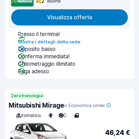
8,2
Buona
Visualizza offerta
Presso il terminal
Mostra i dettagli della sede
Deposito basso
Conferma immediata!
Chilometraggio illimitato
Paga adesso
Zero franchigia
Mitsubishi Mirage
o Economica simile
Automatico
4
A/C
4
46,24 €