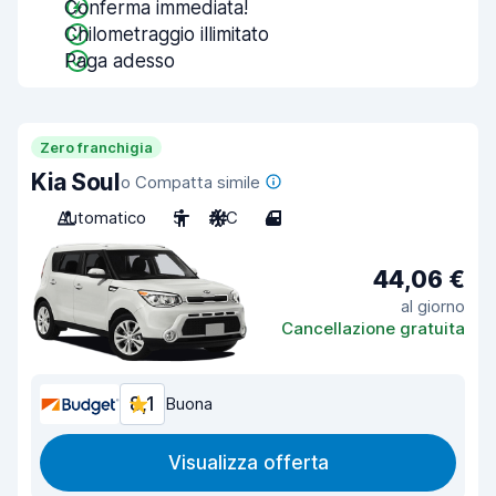
Conferma immediata!
Chilometraggio illimitato
Paga adesso
Zero franchigia
Kia Soul
o Compatta simile
Automatico
5
A/C
4
44,06 €
al giorno
Cancellazione gratuita
8,1
Buona
Visualizza offerta