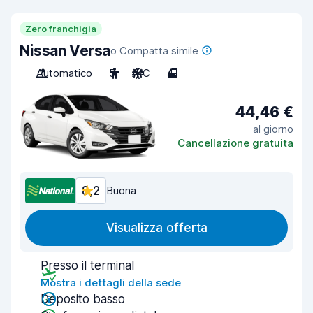
Zero franchigia
Nissan Versa
o Compatta simile
Automatico
5
A/C
4
44,46 €
al giorno
Cancellazione gratuita
8,2
Buona
Visualizza offerta
Presso il terminal
Mostra i dettagli della sede
Deposito basso