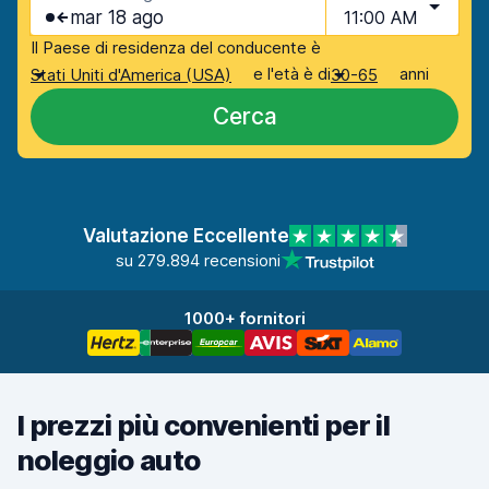
mar 18 ago
11:00 AM
Il Paese di residenza del conducente è
e l'età è di
anni
Stati Uniti d'America (USA)
30-65
Cerca
Valutazione Eccellente
su 279.894 recensioni
1000+ fornitori
I prezzi più convenienti per il
noleggio auto