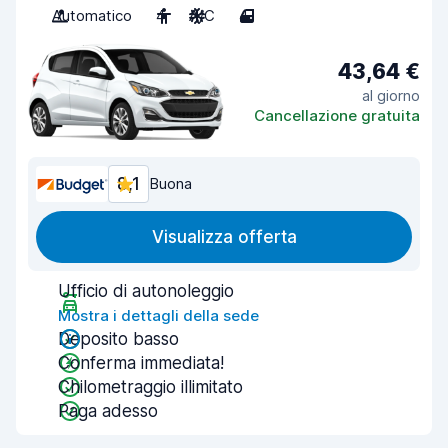
Automatico
4
A/C
4
43,64 €
al giorno
Cancellazione gratuita
8,1
Buona
Visualizza offerta
Ufficio di autonoleggio
Mostra i dettagli della sede
Deposito basso
Conferma immediata!
Chilometraggio illimitato
Paga adesso