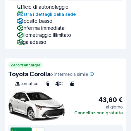
Ufficio di autonoleggio
Mostra i dettagli della sede
Deposito basso
Conferma immediata!
Chilometraggio illimitato
Paga adesso
Zero franchigia
Toyota Corolla
o Intermedia simile
Automatico
5
A/C
4
43,60 €
al giorno
Cancellazione gratuita