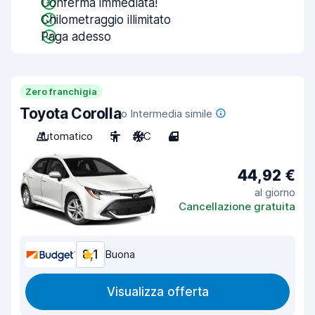
Conferma immediata!
Chilometraggio illimitato
Paga adesso
Zero franchigia
Toyota Corolla
o Intermedia simile
Automatico
5
A/C
4
44,92 €
al giorno
Cancellazione gratuita
8,1
Buona
Visualizza offerta