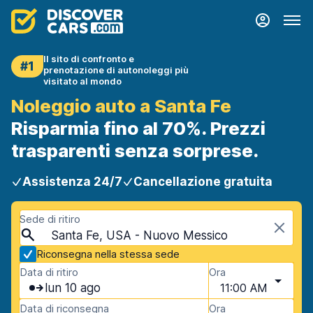
Il sito di confronto e
#1
prenotazione di autonoleggi più
visitato al mondo
Noleggio auto a Santa Fe
Risparmia fino al 70%. Prezzi
trasparenti senza sorprese.
Assistenza 24/7
Cancellazione gratuita
Sede di ritiro
Santa Fe, USA - Nuovo Messico
Riconsegna nella stessa sede
Data di ritiro
Ora
lun 10 ago
11:00 AM
Data di riconsegna
Ora