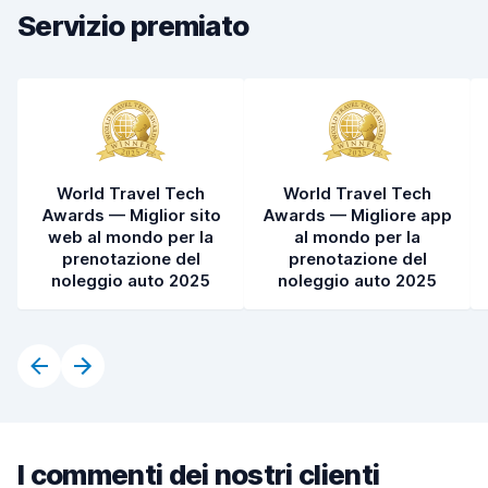
Servizio premiato
Pulizia del veicolo
8,1
Condizioni dell'auto
8,2
World Travel Tech
World Travel Tech
Awards — Miglior sito
Awards — Migliore app
web al mondo per la
al mondo per la
prenotazione del
prenotazione del
noleggio auto 2025
noleggio auto 2025
I commenti dei nostri clienti