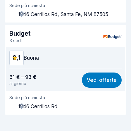
Sede più richiesta
Gentilezza degli agenti
8,2
1946 Cerrillos Rd, Santa Fe, NM 87505
Rapidità del ritiro
8,0
Rapidità della riconsegna
8,2
Budget
3 sedi
Pulizia del veicolo
8,1
8,1
Condizioni dell'auto
Buona
8,2
Rapporto qualità-prezzo
8,0
61 € – 93 €
Vedi offerte
al giorno
Facile da trovare
8,2
Sede più richiesta
Gentilezza degli agenti
8,1
1946 Cerrillos Rd
Rapidità del ritiro
8,0
Rapidità della riconsegna
8,2