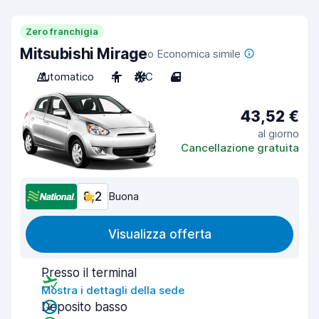
Zero franchigia
Mitsubishi Mirage
o Economica simile
Automatico
4
A/C
4
43,52 €
al giorno
Cancellazione gratuita
8,2
Buona
Visualizza offerta
Presso il terminal
Mostra i dettagli della sede
Deposito basso