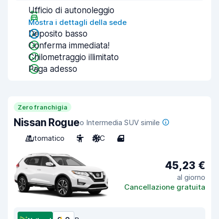
Ufficio di autonoleggio
Mostra i dettagli della sede
Deposito basso
Conferma immediata!
Chilometraggio illimitato
Paga adesso
Zero franchigia
Nissan Rogue
o Intermedia SUV simile
Automatico
5
A/C
4
45,23 €
al giorno
Cancellazione gratuita