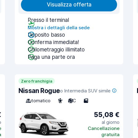
Visualizza offerta
Presso il terminal
Mostra i dettagli della sede
Deposito basso
Conferma immediata!
Chilometraggio illimitato
Paga una parte ora
Zero franchigia
Nissan Rogue
o Intermedia SUV simile
Automatico
5
A/C
5
€
55,08 €
o
al giorno
e
Cancellazione
a
gratuita