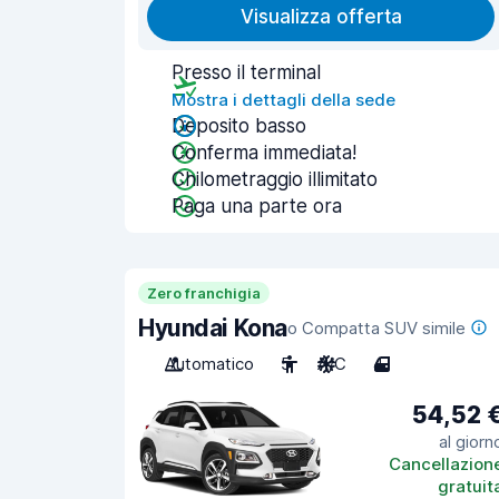
Visualizza offerta
Presso il terminal
Mostra i dettagli della sede
Deposito basso
Conferma immediata!
Chilometraggio illimitato
Paga una parte ora
Zero franchigia
Hyundai Kona
o Compatta SUV simile
Automatico
5
A/C
4
54,52 
al giorn
Cancellazion
gratuit