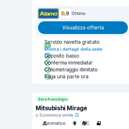
8,9
Ottimo
Visualizza offerta
Servizio navetta gratuito
Mostra i dettagli della sede
Deposito basso
Conferma immediata!
Chilometraggio illimitato
Paga una parte ora
Zero franchigia
Mitsubishi Mirage
o Economica simile
Automatico
4
A/C
4