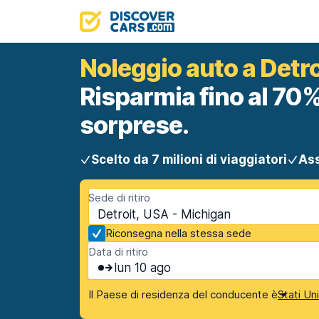
Noleggio auto a Detro
Risparmia fino al 70%
sorprese.
Scelto da 7 milioni di viaggiatori
Ass
Sede di ritiro
Detroit, USA - Michigan
Riconsegna nella stessa sede
Data di ritiro
lun 10 ago
Il Paese di residenza del conducente è
Stati Un