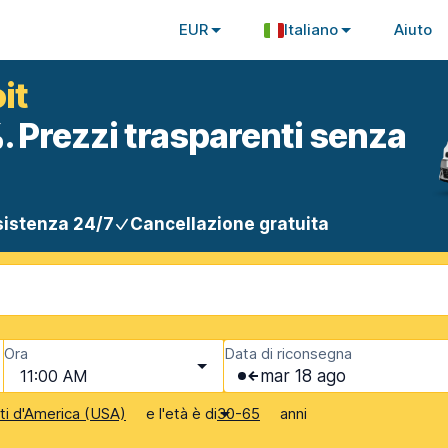
EUR
Italiano
Aiuto
it
. Prezzi trasparenti senza
istenza 24/7
Cancellazione gratuita
Ora
Data di riconsegna
11:00 AM
mar 18 ago
e l'età è di
anni
iti d'America (USA)
30-65