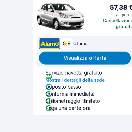
57,38 
al giorn
Cancellazion
gratuit
8,9
Ottimo
Visualizza offerta
Servizio navetta gratuito
Mostra i dettagli della sede
Deposito basso
Conferma immediata!
Chilometraggio illimitato
Paga una parte ora