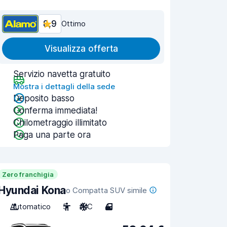
8,9
Ottimo
Visualizza offerta
Servizio navetta gratuito
Mostra i dettagli della sede
Deposito basso
Conferma immediata!
Chilometraggio illimitato
Paga una parte ora
Zero franchigia
Hyundai Kona
o Compatta SUV simile
Automatico
5
A/C
4