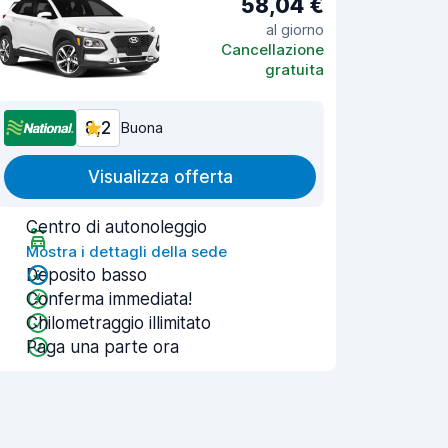
58,04 €
al giorno
Cancellazione
gratuita
8,2
Buona
Visualizza offerta
Centro di autonoleggio
Mostra i dettagli della sede
Deposito basso
Conferma immediata!
Chilometraggio illimitato
Paga una parte ora