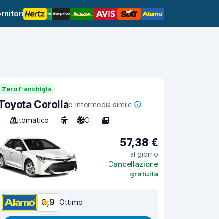
rnitori
Zero franchigia
Toyota Corolla
o Intermedia simile
Automatico
5
A/C
4
57,38 €
al giorno
Cancellazione
gratuita
8,9
Ottimo