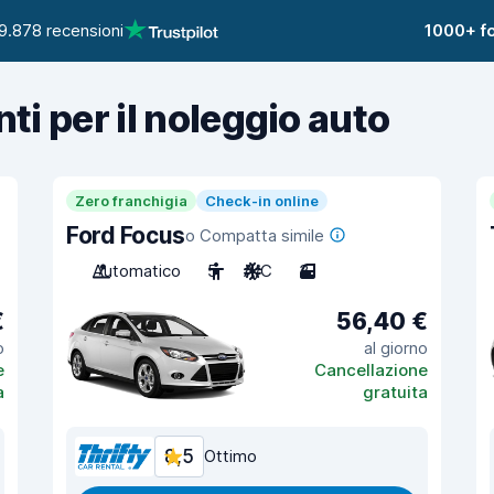
9.878 recensioni
1000+ fo
nti per il noleggio auto
Zero franchigia
Check-in online
Ford Focus
o Compatta simile
Automatico
5
A/C
3
€
56,40 €
o
al giorno
e
Cancellazione
a
gratuita
8,5
Ottimo