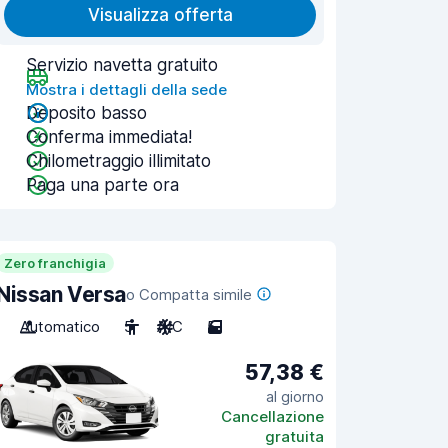
Visualizza offerta
Servizio navetta gratuito
Mostra i dettagli della sede
Deposito basso
Conferma immediata!
Chilometraggio illimitato
Paga una parte ora
Zero franchigia
Nissan Versa
o Compatta simile
Automatico
5
A/C
5
57,38 €
al giorno
Cancellazione
gratuita