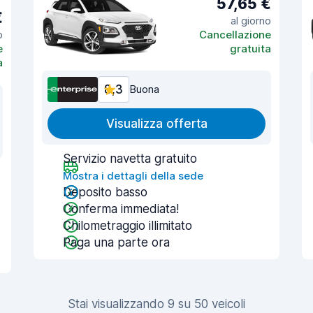
57,65 €
€
al giorno
o
Cancellazione
e
gratuita
a
8,3
Buona
Visualizza offerta
Servizio navetta gratuito
Mostra i dettagli della sede
Deposito basso
Conferma immediata!
Chilometraggio illimitato
Paga una parte ora
Stai visualizzando 9 su 50 veicoli