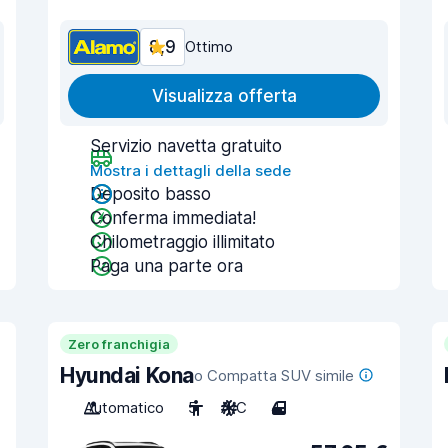
8,9
Ottimo
Visualizza offerta
Servizio navetta gratuito
Mostra i dettagli della sede
Deposito basso
Conferma immediata!
Chilometraggio illimitato
Paga una parte ora
Zero franchigia
Hyundai Kona
o Compatta SUV simile
Automatico
5
A/C
4