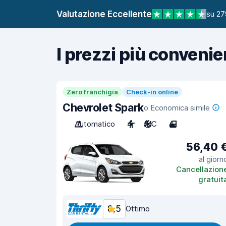
Valutazione Eccellente
su 27
I prezzi più convenie
Zero franchigia
Check-in online
Chevrolet Spark
o Economica simile
Automatico
4
A/C
4
56,40 
al giorn
Cancellazion
gratuit
8,5
Ottimo