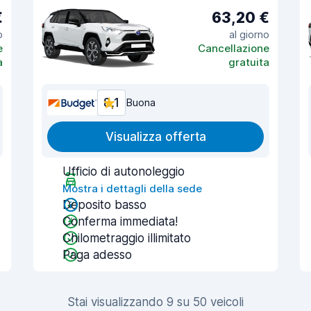
€
63,20 €
o
al giorno
e
Cancellazione
a
gratuita
8,1
Buona
Visualizza offerta
Ufficio di autonoleggio
Mostra i dettagli della sede
Deposito basso
Conferma immediata!
Chilometraggio illimitato
Paga adesso
Stai visualizzando 9 su 50 veicoli