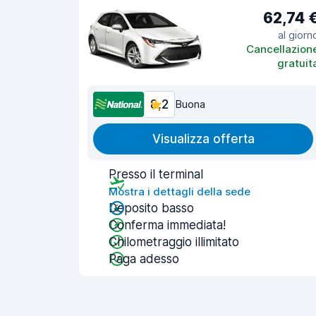
62,74 
al giorn
Cancellazion
gratuit
8,2
Buona
Visualizza offerta
Presso il terminal
Mostra i dettagli della sede
Deposito basso
Conferma immediata!
Chilometraggio illimitato
Paga adesso