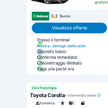
gratuit
8,2
Buona
Visualizza offerta
Presso il terminal
Mostra i dettagli della sede
Deposito basso
Conferma immediata!
Chilometraggio illimitato
Paga una parte ora
Zero franchigia
Toyota Corolla
o Intermedia simile
Automatico
5
A/C
4