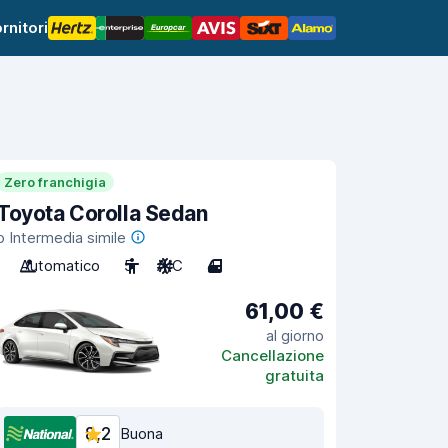
rnitori
Zero franchigia
Toyota Corolla Sedan
o Intermedia simile
Automatico
5
A/C
4
61,00 €
al giorno
Cancellazione
gratuita
8,2
Buona