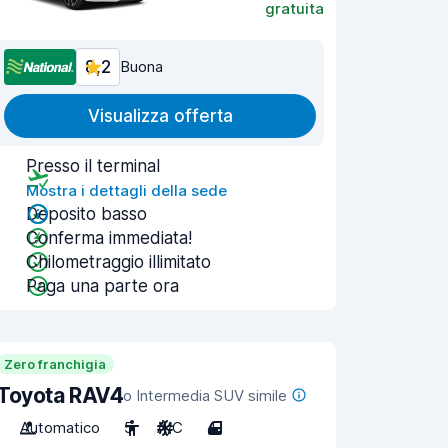
gratuita
8,2
Buona
Visualizza offerta
Presso il terminal
Mostra i dettagli della sede
Deposito basso
Conferma immediata!
Chilometraggio illimitato
Paga una parte ora
Zero franchigia
Toyota RAV4
o Intermedia SUV simile
Automatico
5
A/C
4