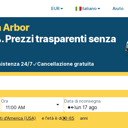
EUR
Italiano
Aiuto
n Arbor
. Prezzi trasparenti senza
istenza 24/7
Cancellazione gratuita
Ora
Data di riconsegna
11:00 AM
lun 17 ago
e l'età è di
anni
iti d'America (USA)
30-65