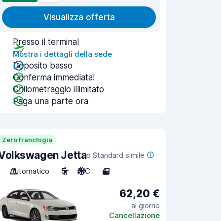
Visualizza offerta
Presso il terminal
Mostra i dettagli della sede
Deposito basso
Conferma immediata!
Chilometraggio illimitato
Paga una parte ora
Zero franchigia
Volkswagen Jetta
o Standard simile
Automatico
5
A/C
4
62,20 €
al giorno
Cancellazione