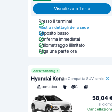
Visualizza offerta
Presso il terminal
Mostra i dettagli della sede
Deposito basso
Conferma immediata!
Chilometraggio illimitato
Paga una parte ora
Zero franchigia
Hyundai Kona
o Compatta SUV simile
Automatico
5
A/C
4
58,04 
al giorn
Cancellazion