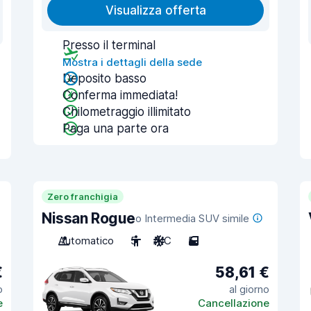
Visualizza offerta
Presso il terminal
Mostra i dettagli della sede
Deposito basso
Conferma immediata!
Chilometraggio illimitato
Paga una parte ora
Zero franchigia
Nissan Rogue
o Intermedia SUV simile
Automatico
5
A/C
5
€
58,61 €
o
al giorno
e
Cancellazione