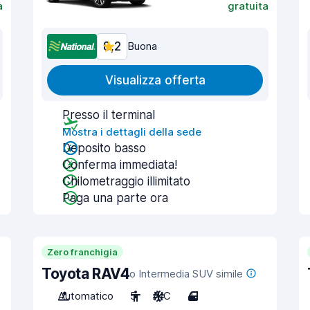
a
gratuita
8,2
Buona
Visualizza offerta
Presso il terminal
Mostra i dettagli della sede
Deposito basso
Conferma immediata!
Chilometraggio illimitato
Paga una parte ora
Zero franchigia
Toyota RAV4
o Intermedia SUV simile
Automatico
5
A/C
4