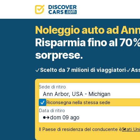
Noleggio auto ad An
Risparmia fino al 70%
sorprese.
Scelto da 7 milioni di viaggiatori
Ass
Sede di ritiro
Ann Arbor, USA - Michigan
Riconsegna nella stessa sede
Data di ritiro
dom 09 ago
Il Paese di residenza del conducente è
Stati Un