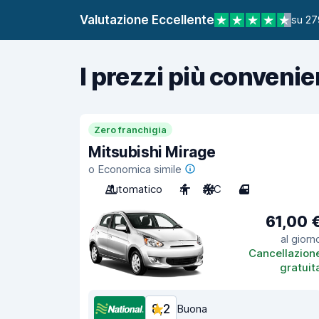
Valutazione Eccellente
su 27
I prezzi più convenie
Zero franchigia
Mitsubishi Mirage
o Economica simile
Automatico
4
A/C
4
61,00 
al giorn
Cancellazion
gratuit
8,2
Buona