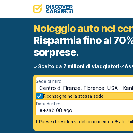
Noleggio auto nel cen
Risparmia fino al 70%
sorprese.
Scelto da 7 milioni di viaggiatori
Ass
Sede di ritiro
Centro di Firenze, Florence, USA - Ken
Riconsegna nella stessa sede
Data di ritiro
sab 08 ago
Il Paese di residenza del conducente è
Stati Uni