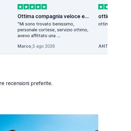
Ottima compagnia veloce e affidabile
ottimo direi
"Mi sono trovato benissimo,
ottimo direi
personale cortese, servizio ottimo,
avevo affittato una ...
Marco
,
5 ago 2026
ANTONIO
,
5 ag
re recensioni preferite.