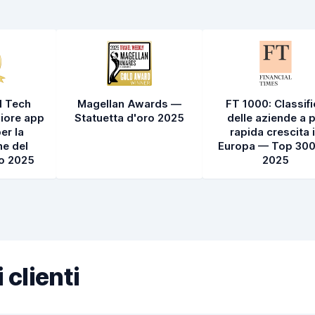
l Tech
Magellan Awards —
FT 1000: Classif
iore app
Statuetta d'oro 2025
delle aziende a p
er la
rapida crescita 
e del
Europa — Top 300
to 2025
2025
 clienti