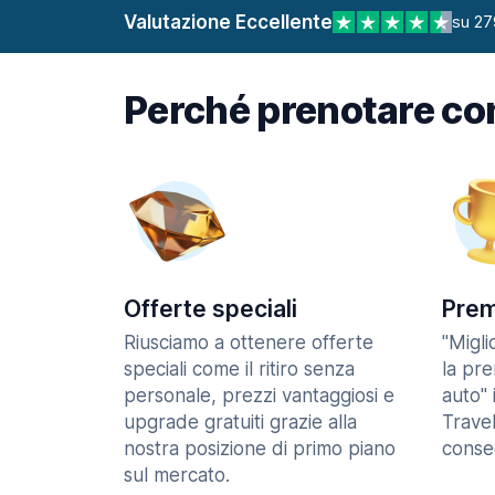
Valutazione Eccellente
su 27
Perché prenotare co
Offerte speciali
Prem
Riusciamo a ottenere offerte
"Migl
speciali come il ritiro senza
la pr
personale, prezzi vantaggiosi e
auto" 
upgrade gratuiti grazie alla
Trave
nostra posizione di primo piano
consec
sul mercato.