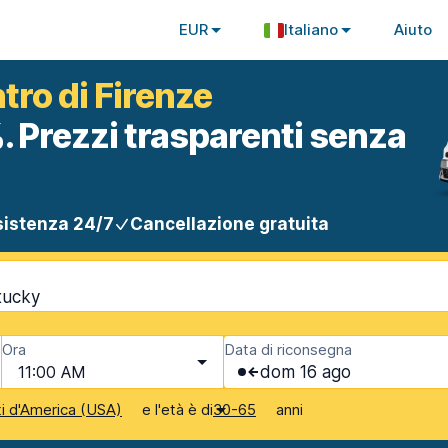
EUR
Italiano
Aiuto
tro di Firenze
. Prezzi trasparenti senza
istenza 24/7
Cancellazione gratuita
tucky
Ora
Data di riconsegna
11:00 AM
dom 16 ago
e l'età è di
anni
ti d'America (USA)
30-65