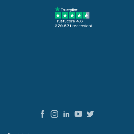
TrustScore
4.6
279.571
recensioni