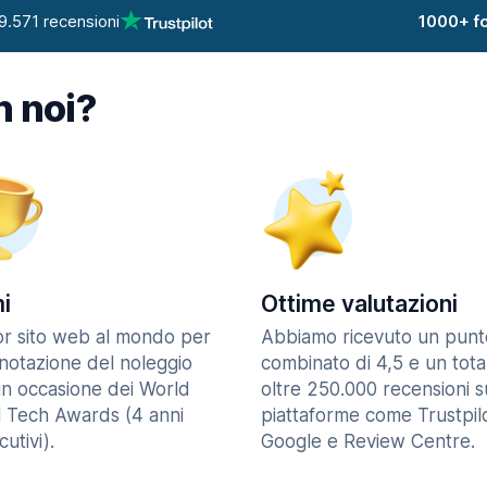
9.571 recensioni
1000+ fo
n noi?
i
Ottime valutazioni
ior sito web al mondo per
Abbiamo ricevuto un punt
enotazione del noleggio
combinato di 4,5 e un tota
in occasione dei World
oltre 250.000 recensioni s
l Tech Awards (4 anni
piattaforme come Trustpilo
utivi).
Google e Review Centre.