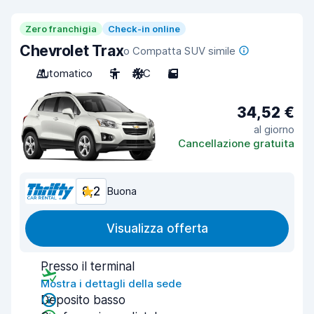
Zero franchigia
Check-in online
Chevrolet Trax
o Compatta SUV simile
Automatico
5
A/C
5
34,52 €
al giorno
Cancellazione gratuita
8,2
Buona
Visualizza offerta
Presso il terminal
Mostra i dettagli della sede
Deposito basso