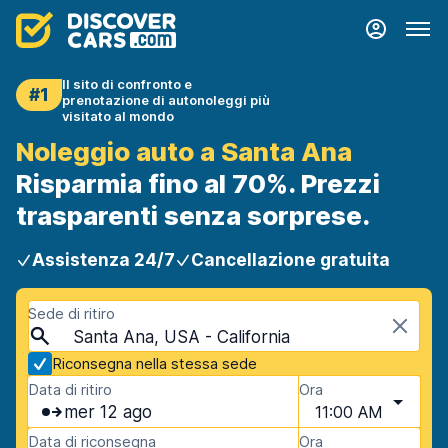
Il sito di confronto e
#1
prenotazione di autonoleggi più
visitato al mondo
Noleggio auto a Santa Ana
Risparmia fino al 70%. Prezzi
trasparenti senza sorprese.
Assistenza 24/7
Cancellazione gratuita
Sede di ritiro
Santa Ana, USA - California
Riconsegna nella stessa sede
Data di ritiro
Ora
mer 12 ago
11:00 AM
Data di riconsegna
Ora