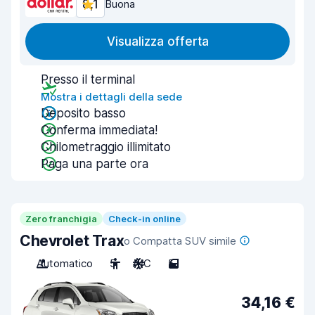
8,1
Buona
Visualizza offerta
Presso il terminal
Mostra i dettagli della sede
Deposito basso
Conferma immediata!
Chilometraggio illimitato
Paga una parte ora
Zero franchigia
Check-in online
Chevrolet Trax
o Compatta SUV simile
Automatico
5
A/C
5
34,16 €