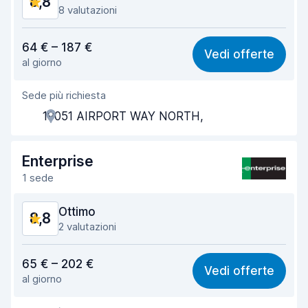
8,8
8 valutazioni
Rapporto qualità-prezzo
9,0
64 € – 187 €
Vedi offerte
al giorno
Facile da trovare
8,2
Sede più richiesta
Gentilezza degli agenti
9,3
19051 AIRPORT WAY NORTH,
Rapidità del ritiro
8,1
Rapidità della riconsegna
8,3
Enterprise
1 sede
Pulizia del veicolo
9,3
Ottimo
8,8
Condizioni dell'auto
9,2
2 valutazioni
Rapporto qualità-prezzo
9,2
65 € – 202 €
Vedi offerte
al giorno
Facile da trovare
8,2