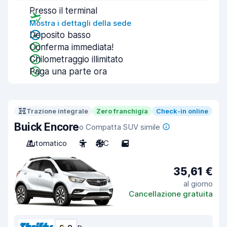
Presso il terminal
Mostra i dettagli della sede
Deposito basso
Conferma immediata!
Chilometraggio illimitato
Paga una parte ora
Trazione integrale
Zero franchigia
Check-in online
Buick Encore
o Compatta SUV simile
Automatico
5
A/C
5
35,61 €
al giorno
Cancellazione gratuita