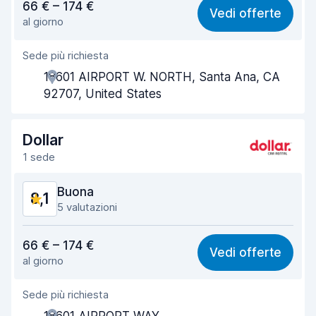
66 € – 174 €
Vedi offerte
al giorno
Facile da trovare
8,2
Sede più richiesta
Gentilezza degli agenti
7,5
18601 AIRPORT W. NORTH, Santa Ana, CA
Rapidità del ritiro
7,6
92707, United States
Rapidità della riconsegna
8,5
Dollar
Pulizia del veicolo
8,8
1 sede
Condizioni dell'auto
8,9
Buona
8,1
5 valutazioni
Rapporto qualità-prezzo
7,7
66 € – 174 €
Vedi offerte
al giorno
Facile da trovare
8,3
Sede più richiesta
Gentilezza degli agenti
7,9