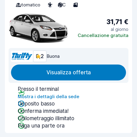
Automatico
5
A/C
3
31,71 €
al giorno
Cancellazione gratuita
8,2
Buona
Visualizza offerta
Presso il terminal
Mostra i dettagli della sede
Deposito basso
Conferma immediata!
Chilometraggio illimitato
Paga una parte ora