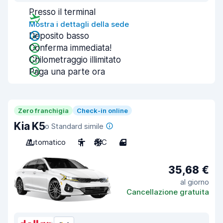
Presso il terminal
Mostra i dettagli della sede
Deposito basso
Conferma immediata!
Chilometraggio illimitato
Paga una parte ora
Zero franchigia
Check-in online
Kia K5
o Standard simile
Automatico
5
A/C
4
35,68 €
al giorno
Cancellazione gratuita