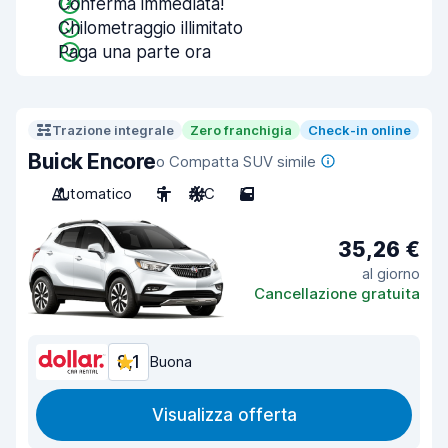
Conferma immediata!
Chilometraggio illimitato
Paga una parte ora
Trazione integrale
Zero franchigia
Check-in online
Buick Encore
o Compatta SUV simile
Automatico
5
A/C
5
35,26 €
al giorno
Cancellazione gratuita
8,1
Buona
Visualizza offerta