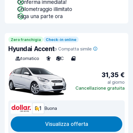
Conferma immediata!
Chilometraggio illimitato
Paga una parte ora
Zero franchigia
Check-in online
Hyundai Accent
o Compatta simile
Automatico
5
A/C
4
31,35 €
al giorno
Cancellazione gratuita
8,1
Buona
Visualizza offerta