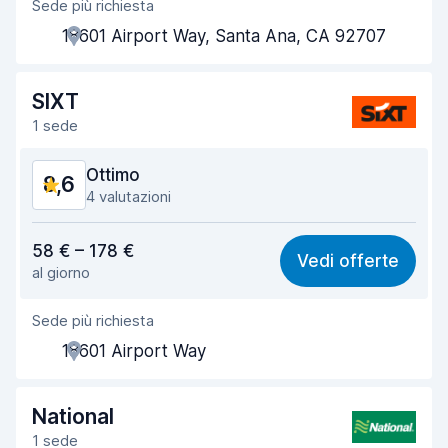
Sede più richiesta
Gentilezza degli agenti
9,5
18601 Airport Way, Santa Ana, CA 92707
Rapidità del ritiro
8,0
Rapidità della riconsegna
8,2
SIXT
1 sede
Pulizia del veicolo
9,2
Ottimo
8,6
Condizioni dell'auto
9,3
4 valutazioni
Rapporto qualità-prezzo
8,5
58 € – 178 €
Vedi offerte
al giorno
Facile da trovare
8,1
Sede più richiesta
Gentilezza degli agenti
8,8
18601 Airport Way
Rapidità del ritiro
8,1
Rapidità della riconsegna
8,4
National
1 sede