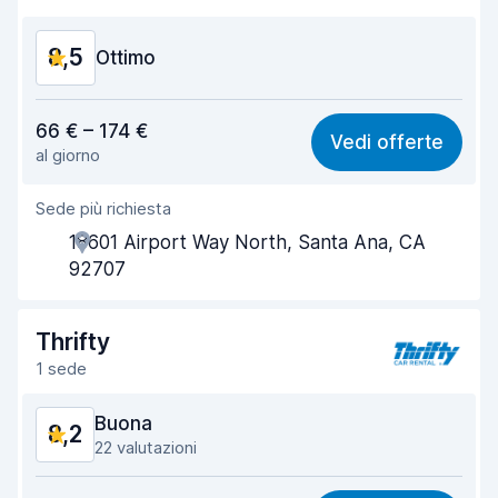
Pulizia del veicolo
9,3
8,5
Condizioni dell'auto
Ottimo
9,2
Rapporto qualità-prezzo
8,5
66 € – 174 €
Vedi offerte
al giorno
Facile da trovare
8,2
Sede più richiesta
Gentilezza degli agenti
8,6
18601 Airport Way North, Santa Ana, CA
Rapidità del ritiro
8,0
92707
Rapidità della riconsegna
8,2
Thrifty
Pulizia del veicolo
8,9
1 sede
Condizioni dell'auto
8,8
Buona
8,2
22 valutazioni
Rapporto qualità-prezzo
7,9