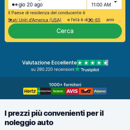
gio 20 ago
11:00 AM
Il Paese di residenza del conducente è
e l'età è di
anni
Stati Uniti d'America (USA)
30-65
Cerca
Valutazione Eccellente
su 280.220 recensioni
1000+ fornitori
I prezzi più convenienti per il
noleggio auto