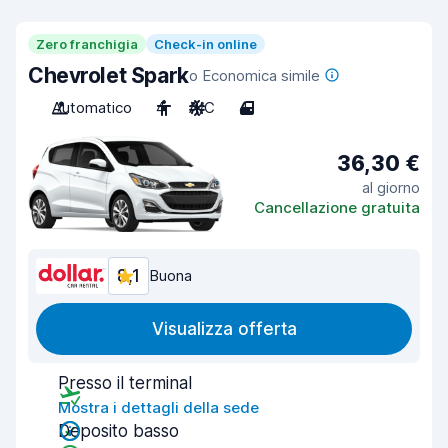
Zero franchigia
Check-in online
Chevrolet Spark
o Economica simile
Automatico
4
A/C
4
36,30 €
al giorno
Cancellazione gratuita
8,1
Buona
Visualizza offerta
Presso il terminal
Mostra i dettagli della sede
Deposito basso