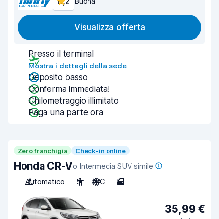
8,2
Buona
Visualizza offerta
Presso il terminal
Mostra i dettagli della sede
Deposito basso
Conferma immediata!
Chilometraggio illimitato
Paga una parte ora
Zero franchigia
Check-in online
Honda CR-V
o Intermedia SUV simile
Automatico
5
A/C
5
35,99 €