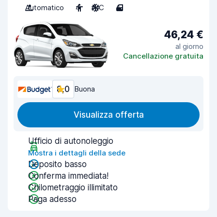
Automatico
4
A/C
4
46,24 €
al giorno
Cancellazione gratuita
8,0
Buona
Visualizza offerta
Ufficio di autonoleggio
Mostra i dettagli della sede
Deposito basso
Conferma immediata!
Chilometraggio illimitato
Paga adesso