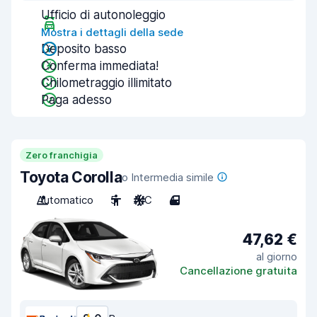
Ufficio di autonoleggio
Mostra i dettagli della sede
Deposito basso
Conferma immediata!
Chilometraggio illimitato
Paga adesso
Zero franchigia
Toyota Corolla
o Intermedia simile
Automatico
5
A/C
4
47,62 €
al giorno
Cancellazione gratuita