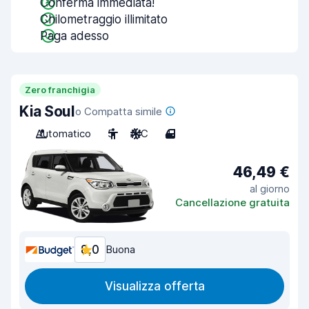
Conferma immediata!
Chilometraggio illimitato
Paga adesso
Zero franchigia
Kia Soul
o Compatta simile
Automatico
5
A/C
4
46,49 €
al giorno
Cancellazione gratuita
8,0
Buona
Visualizza offerta