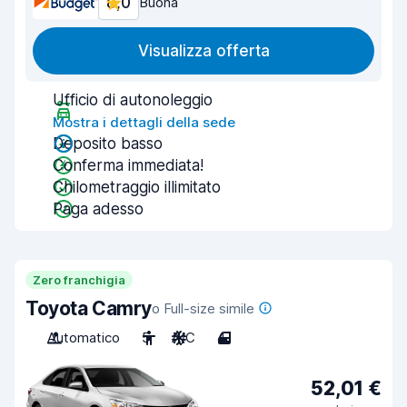
8,0
Buona
Visualizza offerta
Ufficio di autonoleggio
Mostra i dettagli della sede
Deposito basso
Conferma immediata!
Chilometraggio illimitato
Paga adesso
Zero franchigia
Toyota Camry
o Full-size simile
Automatico
5
A/C
4
52,01 €