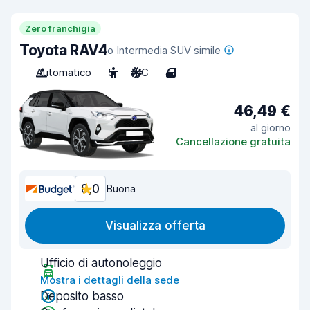
Zero franchigia
Toyota RAV4
o Intermedia SUV simile
Automatico
5
A/C
4
46,49 €
al giorno
Cancellazione gratuita
8,0
Buona
Visualizza offerta
Ufficio di autonoleggio
Mostra i dettagli della sede
Deposito basso