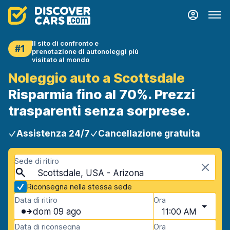
Il sito di confronto e
#1
prenotazione di autonoleggi più
visitato al mondo
Noleggio auto a Scottsdale
Risparmia fino al 70%. Prezzi
trasparenti senza sorprese.
Assistenza 24/7
Cancellazione gratuita
Sede di ritiro
Scottsdale, USA - Arizona
Riconsegna nella stessa sede
Data di ritiro
Ora
dom 09 ago
11:00 AM
Data di riconsegna
Ora