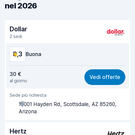
nel 2026
Dollar
2 sedi
8,3
Buona
Rapporto qualità-prezzo
8,2
30 €
Vedi offerte
al giorno
Facile da trovare
8,2
Sede più richiesta
Gentilezza degli agenti
8,1
15001 Hayden Rd, Scottsdale, AZ 85260,
Rapidità del ritiro
8,0
Arizona
Rapidità della riconsegna
8,2
Hertz