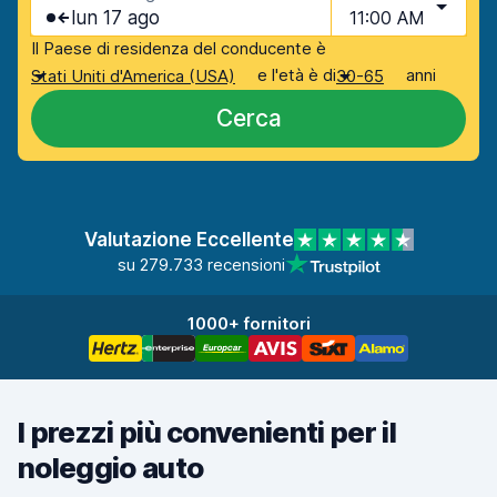
lun 17 ago
11:00 AM
Il Paese di residenza del conducente è
e l'età è di
anni
Stati Uniti d'America (USA)
30-65
Cerca
Valutazione Eccellente
su 279.733 recensioni
1000+ fornitori
I prezzi più convenienti per il
noleggio auto