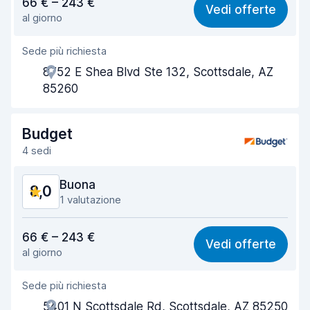
66 € – 243 €
Vedi offerte
al giorno
Facile da trovare
8,2
Sede più richiesta
Gentilezza degli agenti
8,1
8752 E Shea Blvd Ste 132, Scottsdale, AZ
Rapidità del ritiro
8,0
85260
Rapidità della riconsegna
8,2
Budget
Pulizia del veicolo
8,0
4 sedi
Condizioni dell'auto
8,2
Buona
8,0
1 valutazione
Rapporto qualità-prezzo
7,7
66 € – 243 €
Vedi offerte
al giorno
Facile da trovare
8,2
Sede più richiesta
Gentilezza degli agenti
7,8
5401 N Scottsdale Rd, Scottsdale, AZ 85250