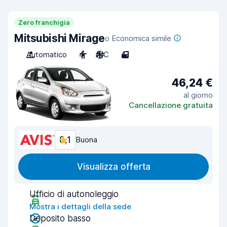
Zero franchigia
Mitsubishi Mirage
o Economica simile
Automatico
4
A/C
4
46,24 €
al giorno
Cancellazione gratuita
8,1
Buona
Visualizza offerta
Ufficio di autonoleggio
Mostra i dettagli della sede
Deposito basso