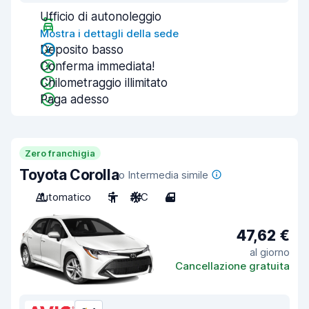
Ufficio di autonoleggio
Mostra i dettagli della sede
Deposito basso
Conferma immediata!
Chilometraggio illimitato
Paga adesso
Zero franchigia
Toyota Corolla
o Intermedia simile
Automatico
5
A/C
4
47,62 €
al giorno
Cancellazione gratuita