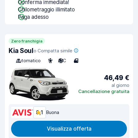
Conferma immediata!
Chilometraggio illimitato
Paga adesso
Zero franchigia
Kia Soul
o Compatta simile
Automatico
5
A/C
4
46,49 €
al giorno
Cancellazione gratuita
8,1
Buona
Visualizza offerta