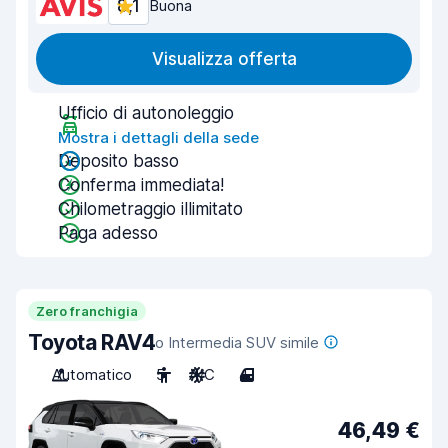
8,1
Buona
Visualizza offerta
Ufficio di autonoleggio
Mostra i dettagli della sede
Deposito basso
Conferma immediata!
Chilometraggio illimitato
Paga adesso
Zero franchigia
Toyota RAV4
o Intermedia SUV simile
Automatico
5
A/C
4
46,49 €