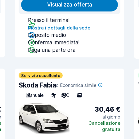
Visualizza offerta
Presso il terminal
Mostra i dettagli della sede
Deposito medio
Conferma immediata!
Paga una parte ora
Servizio eccellente
Skoda Fabia
o Economica simile
Manuale
5
A/C
5
€
30,46 €
o
al giorno
e
Cancellazione
a
gratuita