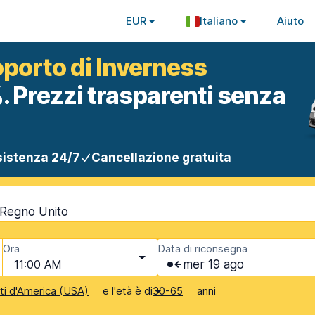
EUR
Italiano
Aiuto
oporto di Inverness
. Prezzi trasparenti senza
istenza 24/7
Cancellazione gratuita
 Regno Unito
Ora
Data di riconsegna
11:00 AM
mer 19 ago
e l'età è di
anni
iti d'America (USA)
30-65