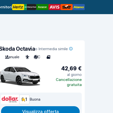
rnitori
Skoda Octavia
o Intermedia simile
Manuale
5
A/C
4
42,69 €
al giorno
Cancellazione
gratuita
8,1
Buona
Visualizza offerta