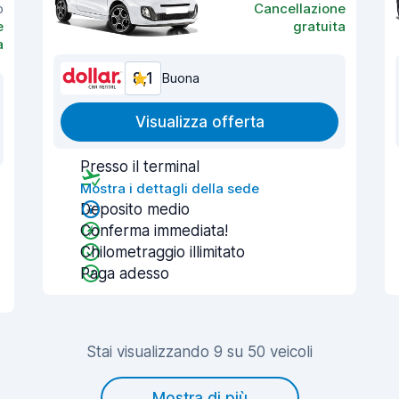
o
Cancellazione
e
gratuita
a
8,1
Buona
Visualizza offerta
Presso il terminal
Mostra i dettagli della sede
Deposito medio
Conferma immediata!
Chilometraggio illimitato
Paga adesso
Stai visualizzando 9 su 50 veicoli
Mostra di più