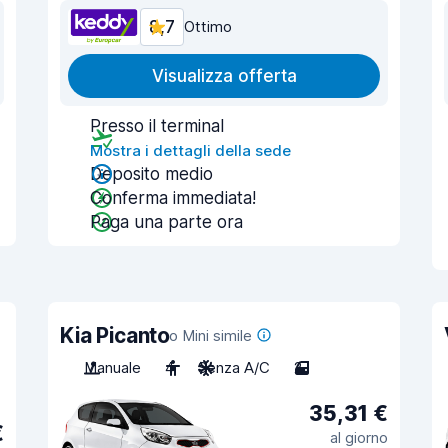
8,7
Ottimo
Visualizza offerta
Presso il terminal
Mostra i dettagli della sede
Deposito medio
Conferma immediata!
Paga una parte ora
Kia Picanto
o Mini simile
Manuale
4
Senza A/C
2
35,31 €
€
al giorno