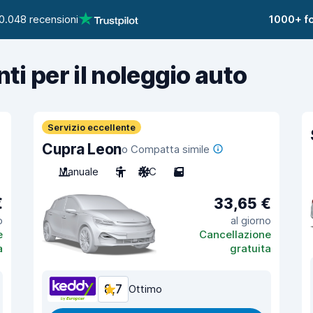
0.048 recensioni
1000+ fo
nti per il noleggio auto
Servizio eccellente
Cupra Leon
o Compatta simile
Manuale
5
A/C
5
€
33,65 €
o
al giorno
e
Cancellazione
a
gratuita
8,7
Ottimo