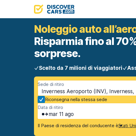
Noleggio auto all’aer
Risparmia fino al 70%
sorprese.
Scelto da 7 milioni di viaggiatori
Ass
Sede di ritiro
Inverness Aeroporto (INV), Inverness,
Riconsegna nella stessa sede
Data di ritiro
mar 11 ago
Il Paese di residenza del conducente è
Stati Un