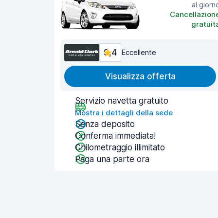
al giorn
Cancellazion
gratuit
9,4
Eccellente
Visualizza offerta
Servizio navetta gratuito
Mostra i dettagli della sede
Senza deposito
Conferma immediata!
Chilometraggio illimitato
Paga una parte ora