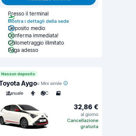
Presso il terminal
Mostra i dettagli della sede
Deposito medio
Conferma immediata!
Chilometraggio illimitato
Paga adesso
Nessun deposito
Toyota Aygo
o Mini simile
Manuale
4
A/C
3
32,86 €
al giorno
Cancellazione
gratuita