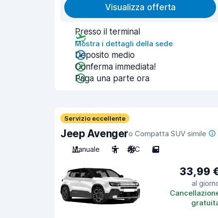
Visualizza offerta
Presso il terminal
Mostra i dettagli della sede
Deposito medio
Conferma immediata!
Paga una parte ora
Servizio eccellente
Jeep Avenger
o Compatta SUV simile
Manuale
5
A/C
5
33,99 
al giorn
Cancellazion
gratuit