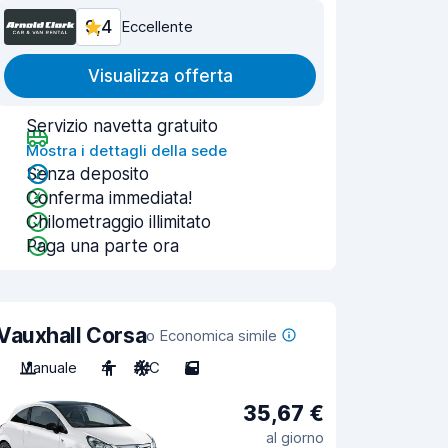
9,4
Eccellente
Visualizza offerta
Servizio navetta gratuito
Mostra i dettagli della sede
Senza deposito
Conferma immediata!
Chilometraggio illimitato
Paga una parte ora
Vauxhall Corsa
o Economica simile
Manuale
4
A/C
5
35,67 €
al giorno