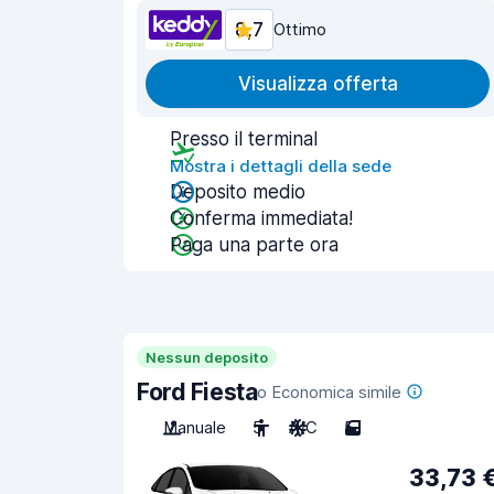
8,7
Ottimo
Visualizza offerta
Presso il terminal
Mostra i dettagli della sede
Deposito medio
Conferma immediata!
Paga una parte ora
Nessun deposito
Ford Fiesta
o Economica simile
Manuale
5
A/C
5
33,73 