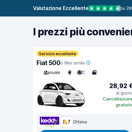
Valutazione Eccellente
su 28
I prezzi più convenie
Servizio eccellente
Fiat 500
o Mini simile
Manuale
4
A/C
3
28,92 
al giorn
Cancellazion
gratuit
8,7
Ottimo