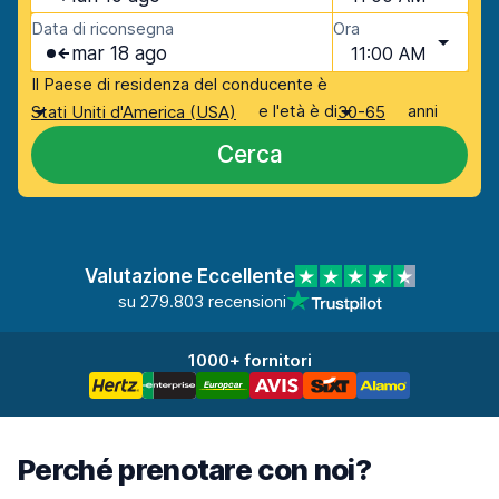
Data di riconsegna
Ora
mar 18 ago
11:00 AM
Il Paese di residenza del conducente è
e l'età è di
anni
Stati Uniti d'America (USA)
30-65
Cerca
Valutazione Eccellente
su 279.803 recensioni
1000+ fornitori
Perché prenotare con noi?