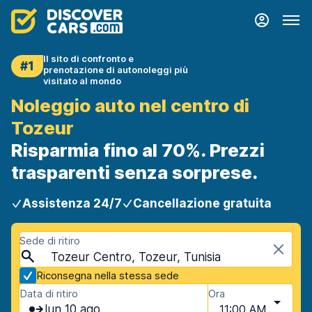
Il sito di confronto e
#1
prenotazione di autonoleggi più
visitato al mondo
Noleggio auto nel centro di
Tozeur
Risparmia fino al 70%. Prezzi
trasparenti senza sorprese.
Assistenza 24/7
Cancellazione gratuita
Sede di ritiro
Tozeur Centro, Tozeur, Tunisia
Riconsegna nella stessa sede
Data di ritiro
Ora
lun 10 ago
11:00 AM