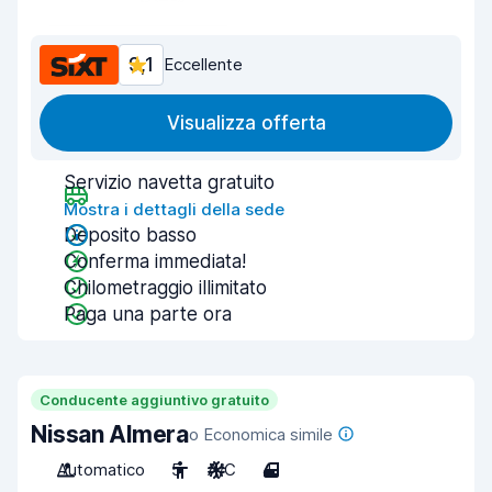
9,1
Eccellente
Visualizza offerta
Servizio navetta gratuito
Mostra i dettagli della sede
Deposito basso
Conferma immediata!
Chilometraggio illimitato
Paga una parte ora
Conducente aggiuntivo gratuito
Nissan Almera
o Economica simile
Automatico
5
A/C
4