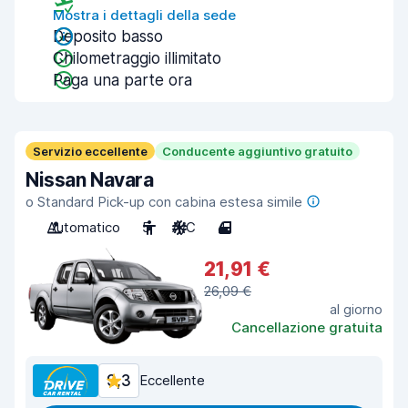
Mostra i dettagli della sede
Deposito basso
Chilometraggio illimitato
Paga una parte ora
Servizio eccellente
Conducente aggiuntivo gratuito
Nissan Navara
o Standard Pick-up con cabina estesa simile
Automatico
5
A/C
4
21,91 €
26,09 €
al giorno
Cancellazione gratuita
9,3
Eccellente