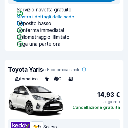
Servizio navetta gratuito
Mostra i dettagli della sede
Deposito basso
Conferma immediata!
Chilometraggio illimitato
Paga una parte ora
Toyota Yaris
o Economica simile
Automatico
5
A/C
4
14,93 €
al giorno
Cancellazione gratuita
6,9
Scarso