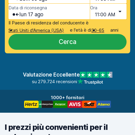
Data di riconsegna
Ora
lun 17 ago
11:00 AM
Il Paese di residenza del conducente è
e l'età è di
anni
Stati Uniti d'America (USA)
30-65
Cerca
Valutazione Eccellente
su 279.724 recensioni
1000+ fornitori
I prezzi più convenienti per il