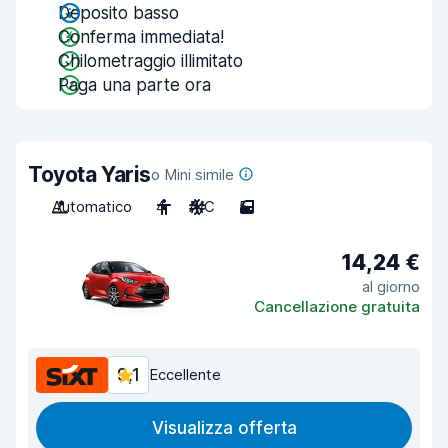
Deposito basso
Conferma immediata!
Chilometraggio illimitato
Paga una parte ora
Toyota Yaris
o Mini simile
Automatico
4
A/C
5
14,24 €
al giorno
Cancellazione gratuita
9,1
Eccellente
Visualizza offerta