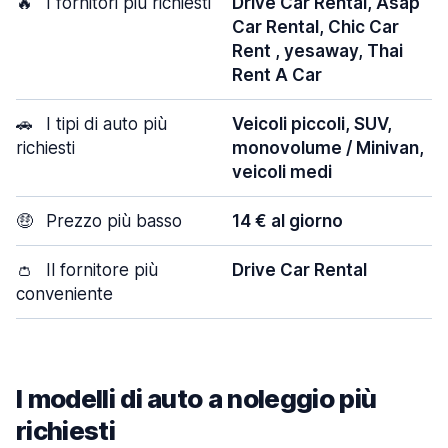
🔥
I fornitori più richiesti
Drive Car Rental, Asap
Car Rental, Chic Car
Rent , yesaway, Thai
Rent A Car
🚗
I tipi di auto più
Veicoli piccoli, SUV,
richiesti
monovolume / Minivan,
veicoli medi
🤑
Prezzo più basso
14 € al giorno
👛
Il fornitore più
Drive Car Rental
conveniente
I modelli di auto a noleggio più
richiesti