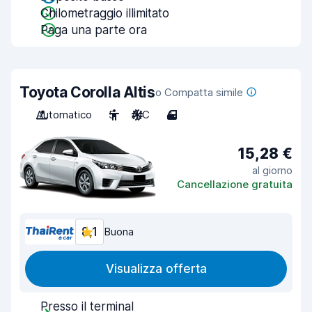
Chilometraggio illimitato
Paga una parte ora
Toyota Corolla Altis
o Compatta simile
Automatico
5
A/C
4
15,28 €
al giorno
Cancellazione gratuita
8,1
Buona
Visualizza offerta
Presso il terminal