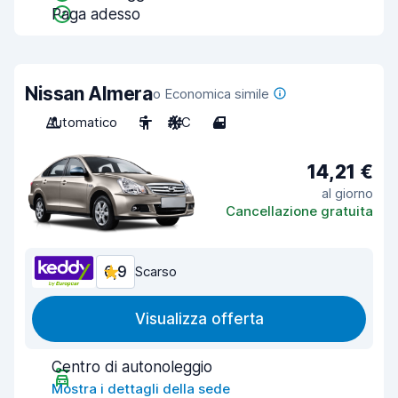
Paga adesso
Nissan Almera
o Economica simile
Automatico
5
A/C
4
14,21 €
al giorno
Cancellazione gratuita
6,9
Scarso
Visualizza offerta
Centro di autonoleggio
Mostra i dettagli della sede