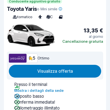
Conducente aggiuntivo gratuito
Toyota Yaris
o Mini simile
Automatico
4
A/C
4
13,35 €
al giorno
Cancellazione gratuita
8,5
Ottimo
Visualizza offerta
Presso il terminal
Mostra i dettagli della sede
Deposito basso
Conferma immediata!
Chilometraggio illimitato