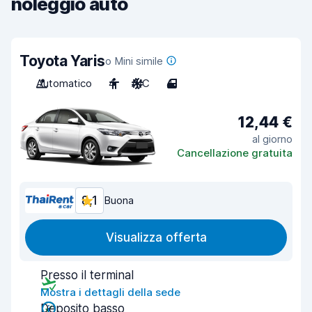
noleggio auto
Toyota Yaris
o Mini simile
Automatico
4
A/C
4
12,44 €
al giorno
Cancellazione gratuita
8,1
Buona
Visualizza offerta
Presso il terminal
Mostra i dettagli della sede
Deposito basso