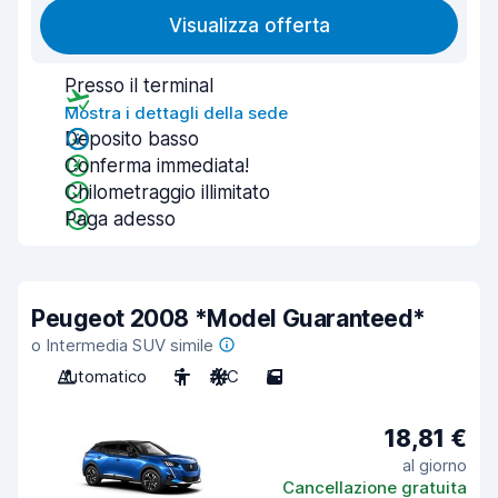
Visualizza offerta
Presso il terminal
Mostra i dettagli della sede
Deposito basso
Conferma immediata!
Chilometraggio illimitato
Paga adesso
Peugeot 2008 *Model Guaranteed*
o Intermedia SUV simile
Automatico
5
A/C
5
18,81 €
al giorno
Cancellazione gratuita