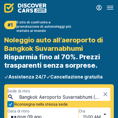
Il sito di confronto e
#1
prenotazione di autonoleggi più
visitato al mondo
Noleggio auto all’aeroporto di
Bangkok Suvarnabhumi
Risparmia fino al 70%. Prezzi
trasparenti senza sorprese.
Assistenza 24/7
Cancellazione gratuita
Sede di ritiro
Bangkok Aeroporto Suvarnabhumi (BKK), Bangkok, Thailandia
Riconsegna nella stessa sede
Data di ritiro
Ora
dom 09 ago
11:00 AM