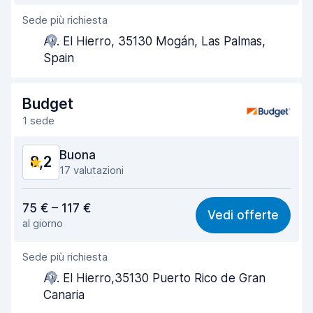
Sede più richiesta
Gentilezza degli agenti
8,1
Av. El Hierro, 35130 Mogán, Las Palmas,
Rapidità del ritiro
8,0
Spain
Rapidità della riconsegna
8,3
Budget
Pulizia del veicolo
8,2
1 sede
Condizioni dell'auto
8,4
Buona
8,2
17 valutazioni
Rapporto qualità-prezzo
8,2
75 € – 117 €
Vedi offerte
al giorno
Facile da trovare
7,2
Sede più richiesta
Gentilezza degli agenti
8,1
Av. El Hierro,35130 Puerto Rico de Gran
Rapidità del ritiro
8,0
Canaria