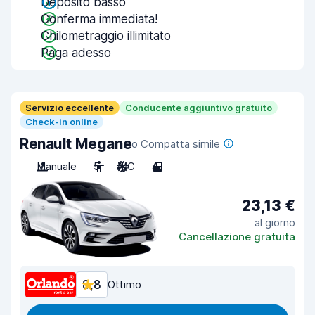
Deposito basso
Conferma immediata!
Chilometraggio illimitato
Paga adesso
Servizio eccellente
Conducente aggiuntivo gratuito
Check-in online
Renault Megane
o Compatta simile
Manuale
5
A/C
4
23,13 €
al giorno
Cancellazione gratuita
8,8
Ottimo