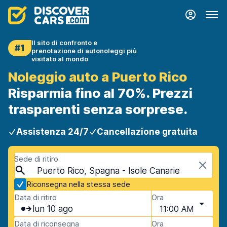
Il sito di confronto e
#1
prenotazione di autonoleggi più
visitato al mondo
Noleggio auto a Puerto Rico
Risparmia fino al 70%. Prezzi
trasparenti senza sorprese.
Assistenza 24/7
Cancellazione gratuita
Sede di ritiro
Puerto Rico, Spagna - Isole Canarie
Riconsegna nella stessa sede
Data di ritiro
Ora
lun 10 ago
11:00 AM
Data di riconsegna
Ora