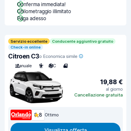
Conferma immediata!
Chilometraggio illimitato
Paga adesso
Servizio eccellente
Conducente aggiuntivo gratuito
Check-in online
Citroen C3
o Economica simile
Manuale
5
A/C
4
19,88 €
al giorno
Cancellazione gratuita
8,8
Ottimo
Visualizza offerta