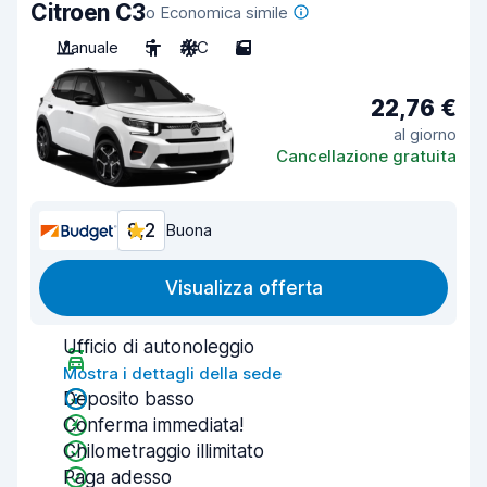
Citroen C3
o Economica simile
Manuale
5
A/C
5
22,76 €
al giorno
Cancellazione gratuita
8,2
Buona
Visualizza offerta
Ufficio di autonoleggio
Mostra i dettagli della sede
Deposito basso
Conferma immediata!
Chilometraggio illimitato
Paga adesso