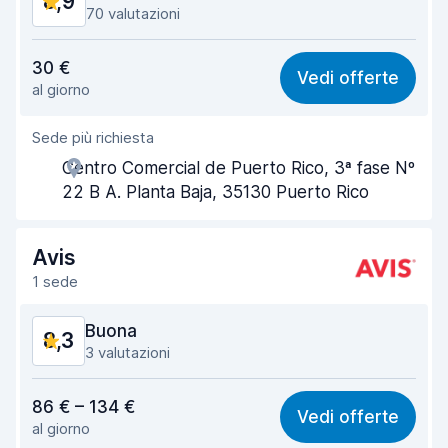
8,9
70 valutazioni
Rapporto qualità-prezzo
8,8
30 €
Vedi offerte
al giorno
Facile da trovare
8,7
Sede più richiesta
Gentilezza degli agenti
9,2
Centro Comercial de Puerto Rico, 3ª fase Nº
Rapidità del ritiro
9,1
22 B A. Planta Baja, 35130 Puerto Rico
Rapidità della riconsegna
9,3
Avis
Pulizia del veicolo
8,8
1 sede
Condizioni dell'auto
8,1
Buona
8,3
3 valutazioni
Rapporto qualità-prezzo
8,5
86 € – 134 €
Vedi offerte
al giorno
Facile da trovare
8,2