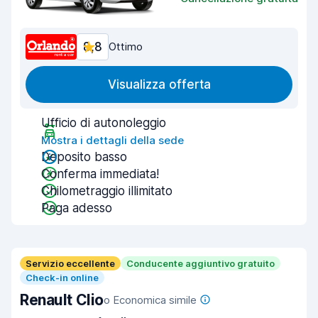
8,8
Ottimo
Visualizza offerta
Ufficio di autonoleggio
Mostra i dettagli della sede
Deposito basso
Conferma immediata!
Chilometraggio illimitato
Paga adesso
Servizio eccellente
Conducente aggiuntivo gratuito
Check-in online
Renault Clio
o Economica simile