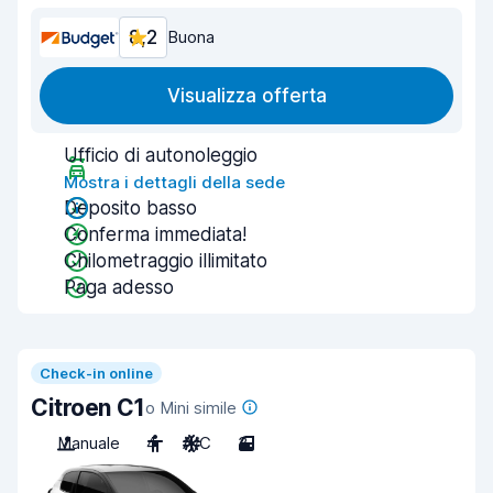
8,2
Buona
Visualizza offerta
Ufficio di autonoleggio
Mostra i dettagli della sede
Deposito basso
Conferma immediata!
Chilometraggio illimitato
Paga adesso
Check-in online
Citroen C1
o Mini simile
Manuale
4
A/C
3