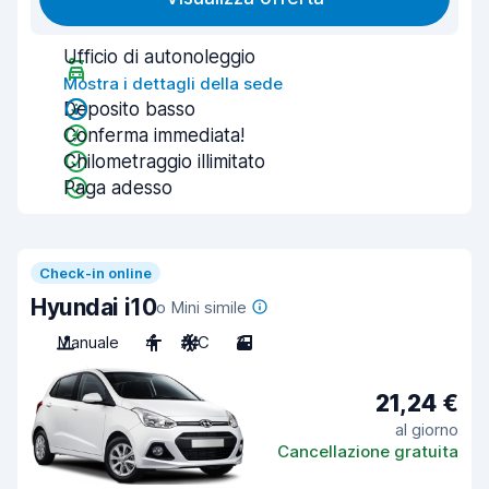
Ufficio di autonoleggio
Mostra i dettagli della sede
Deposito basso
Conferma immediata!
Chilometraggio illimitato
Paga adesso
Check-in online
Hyundai i10
o Mini simile
Manuale
4
A/C
3
21,24 €
al giorno
Cancellazione gratuita