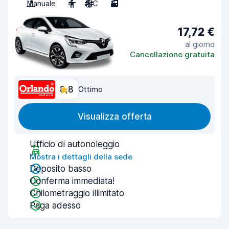
Manuale
4
A/C
3
17,72 €
al giorno
Cancellazione gratuita
8,8
Ottimo
Visualizza offerta
Ufficio di autonoleggio
Mostra i dettagli della sede
Deposito basso
Conferma immediata!
Chilometraggio illimitato
Paga adesso