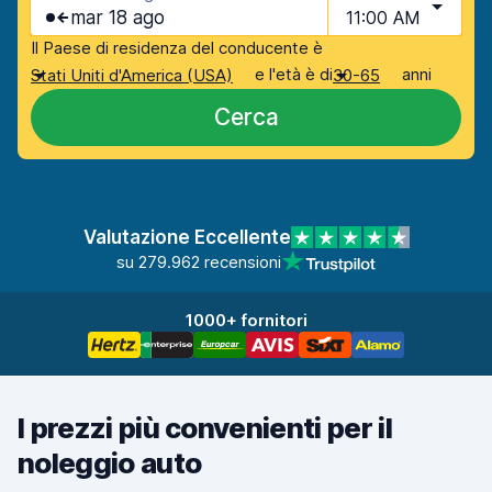
mar 18 ago
11:00 AM
Il Paese di residenza del conducente è
e l'età è di
anni
Stati Uniti d'America (USA)
30-65
Cerca
Valutazione Eccellente
su 279.962 recensioni
1000+ fornitori
I prezzi più convenienti per il
noleggio auto