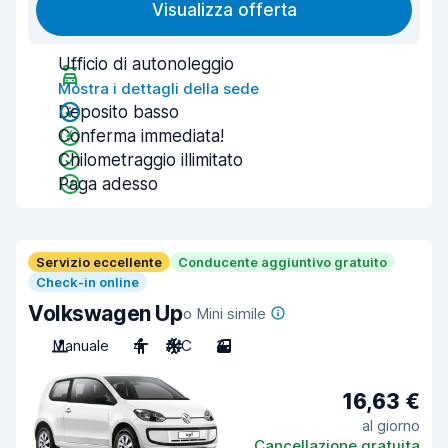
Visualizza offerta
Ufficio di autonoleggio
Mostra i dettagli della sede
Deposito basso
Conferma immediata!
Chilometraggio illimitato
Paga adesso
Servizio eccellente
Conducente aggiuntivo gratuito
Check-in online
Volkswagen Up
o Mini simile
Manuale
4
A/C
3
16,63 €
al giorno
Cancellazione gratuita