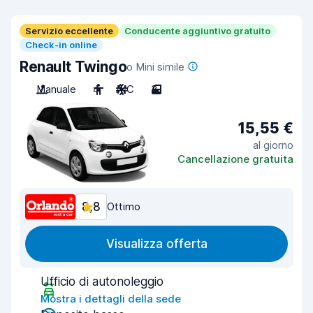
Servizio eccellente
Conducente aggiuntivo gratuito
Check-in online
Renault Twingo
o Mini simile
Manuale
4
A/C
3
15,55 €
al giorno
Cancellazione gratuita
8,8
Ottimo
Visualizza offerta
Ufficio di autonoleggio
Mostra i dettagli della sede