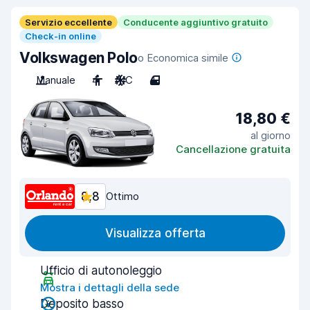
Servizio eccellente
Conducente aggiuntivo gratuito
Check-in online
Volkswagen Polo
o Economica simile
Manuale
4
A/C
4
18,80 €
al giorno
Cancellazione gratuita
8,8
Ottimo
Visualizza offerta
Ufficio di autonoleggio
Mostra i dettagli della sede
Deposito basso