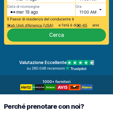
Data di riconsegna
Ora
mer 19 ago
11:00 AM
Il Paese di residenza del conducente è
e l'età è di
anni
Stati Uniti d'America (USA)
30-65
Cerca
Valutazione Eccellente
su 280.048 recensioni
1000+ fornitori
Perché prenotare con noi?