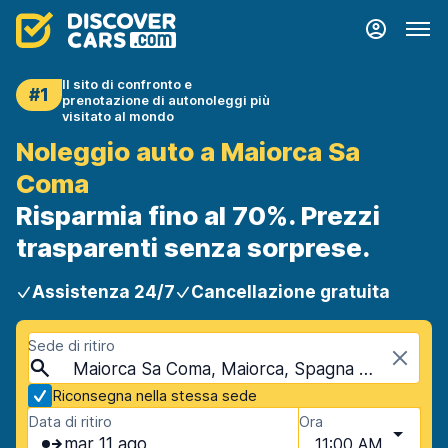
Il sito di confronto e
#1
prenotazione di autonoleggi più
visitato al mondo
Noleggio auto a Maiorca Sa
Coma
Risparmia fino al 70%. Prezzi
trasparenti senza sorprese.
Assistenza 24/7
Cancellazione gratuita
Sede di ritiro
Maiorca Sa Coma, Maiorca, Spagna - Isole Baleari
Riconsegna nella stessa sede
Data di ritiro
Ora
mar 11 ago
11:00 AM