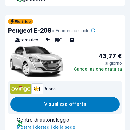
Elettrico
Peugeot E-208
o Economica simile
Automatico
5
A/C
5
43,77 €
al giorno
Cancellazione gratuita
8,1
Buona
Visualizza offerta
Centro di autonoleggio
Mostra i dettagli della sede