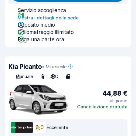
Servizio accoglienza
Mostra i dettagli della sede
Deposito medio
Chilometraggio illimitato
Paga una parte ora
Kia Picanto
o Mini simile
Manuale
5
A/C
4
44,88 €
al giorno
Cancellazione gratuita
9,0
Eccellente