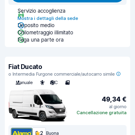
Servizio accoglienza
Mostra i dettagli della sede
Deposito medio
Chilometraggio illimitato
Paga una parte ora
Fiat Ducato
o Intermedia Furgone commerciale/autocarro simile
Manuale
3
A/C
3
49,34 €
al giorno
Cancellazione gratuita
8,2
Buona