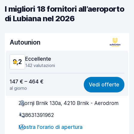
I migliori 18 fornitori all’aeroporto
di Lubiana nel 2026
Autounion
Eccellente
9,2
142 valutazioni
Rapporto qualità-prezzo
8,9
147 € – 464 €
Vedi offerte
al giorno
Facile da trovare
8,9
Zgornji Brnik 130a, 4210 Brnik - Aerodrom
Gentilezza degli agenti
9,3
+38631391962
Rapidità del ritiro
9,2
Mostra l'orario di apertura
Rapidità della riconsegna
9,5