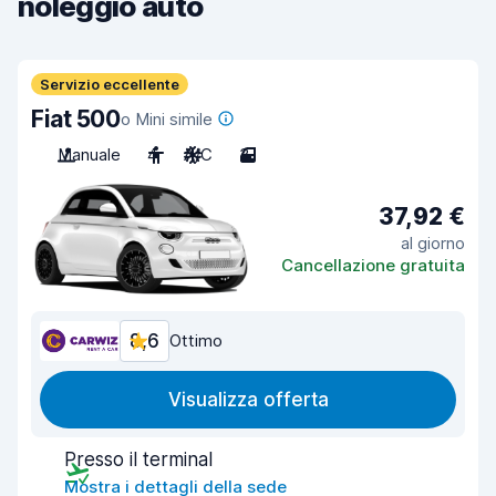
noleggio auto
Servizio eccellente
Fiat 500
o Mini simile
Manuale
4
A/C
3
37,92 €
al giorno
Cancellazione gratuita
8,6
Ottimo
Visualizza offerta
Presso il terminal
Mostra i dettagli della sede