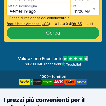
Data di riconsegna
Ora
mer 19 ago
11:00 AM
Il Paese di residenza del conducente è
e l'età è di
anni
Stati Uniti d'America (USA)
30-65
Cerca
Valutazione Eccellente
su 280.048 recensioni
1000+ fornitori
I prezzi più convenienti per il