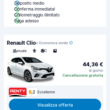
Deposito medio
Conferma immediata!
Chilometraggio illimitato
Paga adesso
Renault Clio
o Economica simile
Manuale
5
A/C
5
44,36 €
al giorno
Cancellazione gratuita
9,2
Eccellente
Visualizza offerta