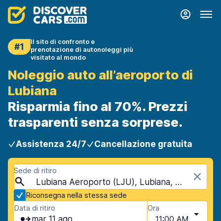
Il sito di confronto e
#1
prenotazione di autonoleggi più
visitato al mondo
Noleggio auto all’aeroporto di
Lubiana
Risparmia fino al 70%. Prezzi
trasparenti senza sorprese.
Assistenza 24/7
Cancellazione gratuita
Sede di ritiro
Lubiana Aeroporto (LJU), Lubiana, Slovenia
Riconsegna nella stessa sede
Data di ritiro
Ora
mar 11 ago
11:00 AM