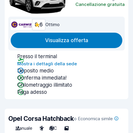
Cancellazione gratuita
8,6
Ottimo
Visualizza offerta
Presso il terminal
Mostra i dettagli della sede
Deposito medio
Conferma immediata!
Chilometraggio illimitato
Paga adesso
Opel Corsa Hatchback
o Economica simile
Manuale
5
A/C
5