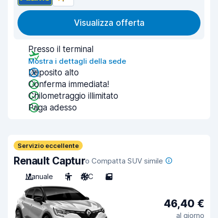
Visualizza offerta
Presso il terminal
Mostra i dettagli della sede
Deposito alto
Conferma immediata!
Chilometraggio illimitato
Paga adesso
Servizio eccellente
Renault Captur
o Compatta SUV simile
Manuale
5
A/C
5
46,40 €
al giorno