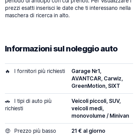
periodo di anticipo con cui prenoti. Per visualizzare i
prezzi esatti inserisci le date che ti interessano nella
maschera di ricerca in alto.
Informazioni sul noleggio auto
🔥
I fornitori più richiesti
Garage Nr1,
AVANTCAR, Carwiz,
GreenMotion, SIXT
🚗
I tipi di auto più
Veicoli piccoli, SUV,
richiesti
veicoli medi,
monovolume / Minivan
🤑
Prezzo più basso
21 € al giorno