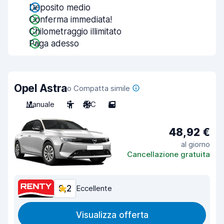
Deposito medio
Conferma immediata!
Chilometraggio illimitato
Paga adesso
Opel Astra
o Compatta simile
Manuale
5
A/C
5
48,92 €
al giorno
Cancellazione gratuita
9,2
Eccellente
Visualizza offerta