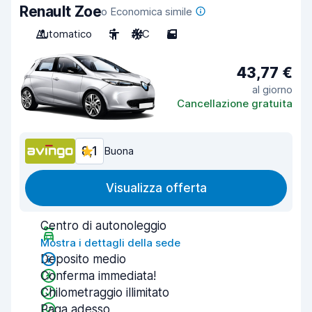
Renault Zoe
o Economica simile
Automatico
5
A/C
5
43,77 €
al giorno
Cancellazione gratuita
8,1
Buona
Visualizza offerta
Centro di autonoleggio
Mostra i dettagli della sede
Deposito medio
Conferma immediata!
Chilometraggio illimitato
Paga adesso