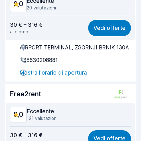
Eccellente
9,0
20 valutazioni
Rapporto qualità-prezzo
8,7
30 € – 316 €
Vedi offerte
al giorno
Facile da trovare
8,9
AIRPORT TERMINAL, ZGORNJI BRNIK 130A
Gentilezza degli agenti
9,0
+38630208881
Rapidità del ritiro
9,1
Mostra l'orario di apertura
Rapidità della riconsegna
9,3
Pulizia del veicolo
9,2
Free2rent
Condizioni dell'auto
8,9
Eccellente
9,0
121 valutazioni
Rapporto qualità-prezzo
8,4
30 € – 316 €
Vedi offerte