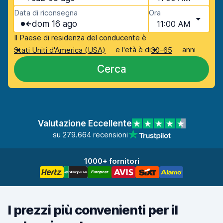
Data di riconsegna
Ora
dom 16 ago
11:00 AM
Il Paese di residenza del conducente è
e l'età è di
anni
Stati Uniti d'America (USA)
30-65
Cerca
Valutazione Eccellente
su 279.664 recensioni
1000+ fornitori
I prezzi più convenienti per il