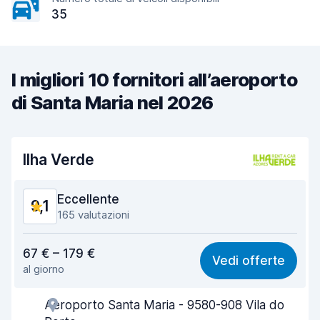
35
I migliori 10 fornitori all’aeroporto
di Santa Maria nel 2026
Ilha Verde
Eccellente
9,1
165 valutazioni
Rapporto qualità-prezzo
8,5
67 € – 179 €
Vedi offerte
al giorno
Facile da trovare
9,6
Aeroporto Santa Maria - 9580-908 Vila do
Gentilezza degli agenti
9,4