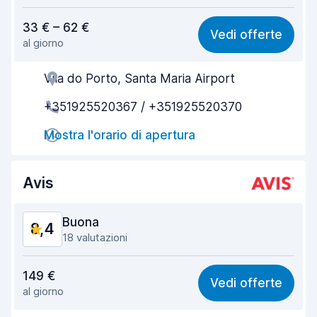
Rapporto qualità-prezzo
8,1
33 € – 62 €
Vedi offerte
al giorno
Facile da trovare
8,8
Vila do Porto, Santa Maria Airport
Gentilezza degli agenti
8,5
+351925520367 / +351925520370
Rapidità del ritiro
8,6
Mostra l'orario di apertura
Rapidità della riconsegna
8,8
Pulizia del veicolo
8,4
Avis
Condizioni dell'auto
8,3
Buona
8,4
18 valutazioni
Rapporto qualità-prezzo
7,5
149 €
Vedi offerte
al giorno
Facile da trovare
9,2