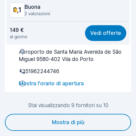
Buona
8,1
2 valutazioni
Rapporto qualità-prezzo
7,8
149 €
Vedi offerte
al giorno
Facile da trovare
8,1
Aeroporto de Santa Maria Avenida de São
Gentilezza degli agenti
8,1
Miguel 9580-402 Vila do Porto
Rapidità del ritiro
8,0
+351962244746
Rapidità della riconsegna
8,1
Mostra l'orario di apertura
Pulizia del veicolo
8,7
Stai visualizzando 9 fornitori su 10
Condizioni dell'auto
8,1
Mostra di più