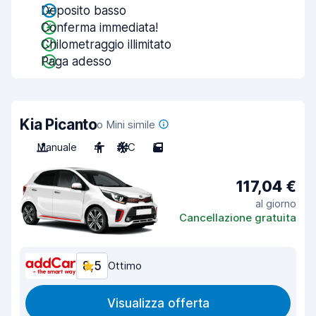
Deposito basso
Conferma immediata!
Chilometraggio illimitato
Paga adesso
Kia Picanto
o Mini simile
Manuale
4
A/C
5
117,04 €
al giorno
Cancellazione gratuita
8,5
Ottimo
Visualizza offerta