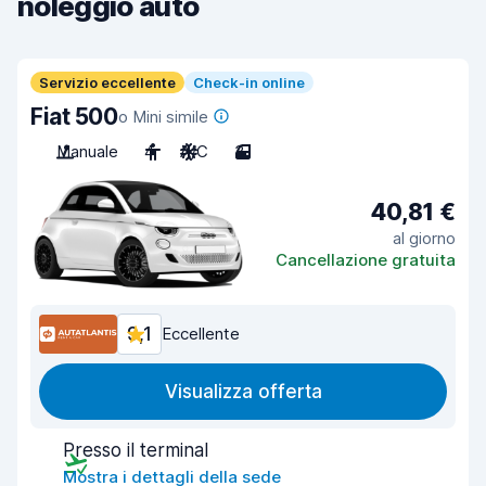
noleggio auto
Servizio eccellente
Check-in online
Fiat 500
o Mini simile
Manuale
4
A/C
3
40,81 €
al giorno
Cancellazione gratuita
9,1
Eccellente
Visualizza offerta
Presso il terminal
Mostra i dettagli della sede