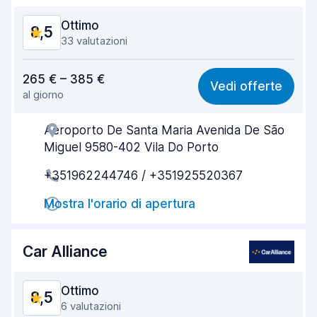
Condizioni dell'auto
9,0
Ottimo
8,5
33 valutazioni
Rapporto qualità-prezzo
8,0
265 € – 385 €
Vedi offerte
al giorno
Facile da trovare
8,9
Aeroporto De Santa Maria Avenida De São
Gentilezza degli agenti
8,6
Miguel 9580-402 Vila Do Porto
Rapidità del ritiro
8,6
+351962244746 / +351925520367
Rapidità della riconsegna
8,7
Mostra l'orario di apertura
Pulizia del veicolo
8,4
Car Alliance
Condizioni dell'auto
8,2
Ottimo
8,5
6 valutazioni