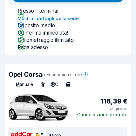
Presso il terminal
Mostra i dettagli della sede
Deposito medio
Conferma immediata!
Chilometraggio illimitato
Paga adesso
Opel Corsa
o Economica simile
Manuale
5
A/C
5
118,39 €
al giorno
Cancellazione gratuita
8,5
Ottimo