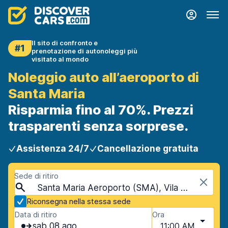
Il sito di confronto e
#1
prenotazione di autonoleggi più
visitato al mondo
Noleggio auto all’aeroporto di
Santa Maria
Risparmia fino al 70%. Prezzi
trasparenti senza sorprese.
Assistenza 24/7
Cancellazione gratuita
Sede di ritiro
Santa Maria Aeroporto (SMA), Vila do Porto, Portogallo - Isole Azzorre
Riconsegna nella stessa sede
Data di ritiro
Ora
sab 08 ago
11:00 AM