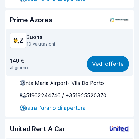
Rapidità della riconsegna
8,2
Pulizia del veicolo
8,8
Prime Azores
Condizioni dell'auto
8,1
Buona
8,2
10 valutazioni
Rapporto qualità-prezzo
7,2
149 €
Vedi offerte
al giorno
Facile da trovare
9,1
Santa Maria Airport- Vila Do Porto
Gentilezza degli agenti
7,7
+351962244746 / +351925520370
Rapidità del ritiro
8,1
Mostra l'orario di apertura
Rapidità della riconsegna
8,8
Pulizia del veicolo
8,3
United Rent A Car
Condizioni dell'auto
7,9