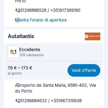
Porto
Rapidità del ritiro
9,3
+351296886528 / +351917369160
Rapidità della riconsegna
9,4
Mostra l'orario di apertura
Pulizia del veicolo
9,1
Autatlantis
Condizioni dell'auto
8,7
Eccellente
9,1
109 valutazioni
Rapporto qualità-prezzo
8,4
79 € – 173 €
Vedi offerte
al giorno
Facile da trovare
9,6
Aeroporto de Santa Maria, 9580-402, Vila
Gentilezza degli agenti
9,4
do Porto
Rapidità del ritiro
9,3
+351296684632 / +351967316938
Rapidità della riconsegna
9,3