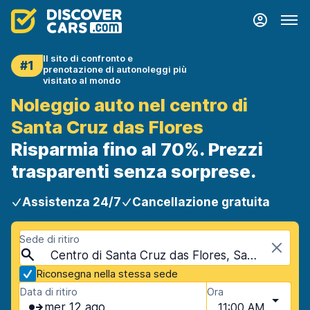
Il sito di confronto e
#1
prenotazione di autonoleggi più
visitato al mondo
Noleggio auto nel centro di
Santa Cruz das Flores
Risparmia fino al 70%. Prezzi
trasparenti senza sorprese.
Assistenza 24/7
Cancellazione gratuita
Sede di ritiro
Centro di Santa Cruz das Flores, Santa Cruz das Flores, Portogallo - Isole Azzorre
Riconsegna nella stessa sede
Data di ritiro
Ora
mer 12 ago
11:00 AM