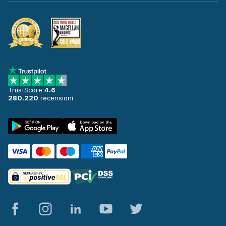
TrustScore
4.6
280.220
recensioni