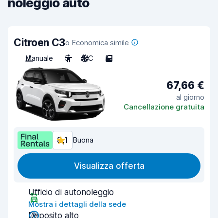
noleggio auto
Citroen C3
o Economica simile
Manuale
5
A/C
5
67,66 €
al giorno
Cancellazione gratuita
8,1
Buona
Visualizza offerta
Ufficio di autonoleggio
Mostra i dettagli della sede
Deposito alto