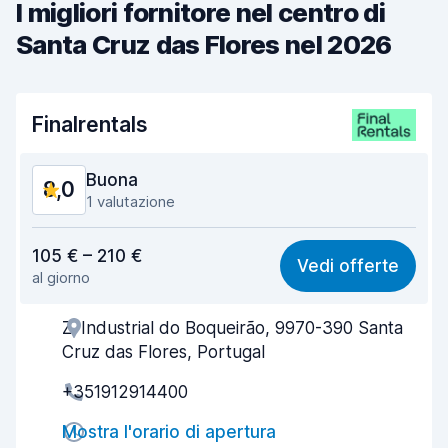
I migliori fornitore nel centro di
Santa Cruz das Flores nel 2026
Finalrentals
Buona
8,0
1 valutazione
Rapporto qualità-prezzo
7,7
105 € – 210 €
Vedi offerte
al giorno
Facile da trovare
8,2
Z. Industrial do Boqueirão, 9970-390 Santa
Gentilezza degli agenti
7,8
Cruz das Flores, Portugal
Rapidità del ritiro
8,0
+351912914400
Rapidità della riconsegna
8,2
Mostra l'orario di apertura