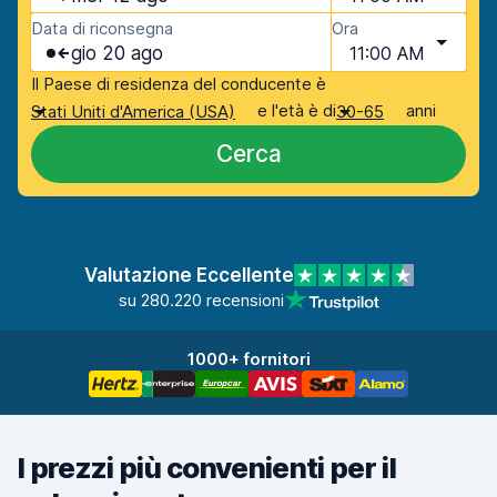
Data di riconsegna
Ora
gio 20 ago
11:00 AM
Il Paese di residenza del conducente è
e l'età è di
anni
Stati Uniti d'America (USA)
30-65
Cerca
Valutazione Eccellente
su 280.220 recensioni
1000+ fornitori
I prezzi più convenienti per il