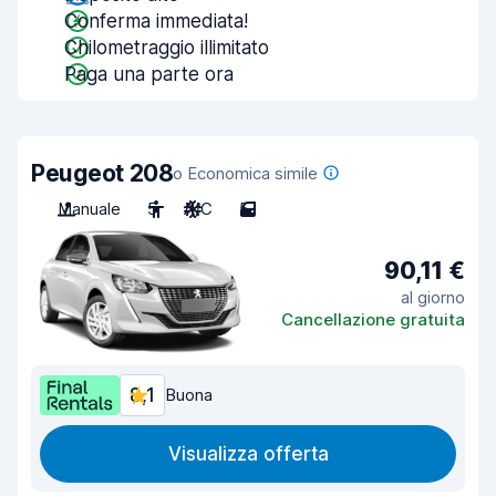
Conferma immediata!
Chilometraggio illimitato
Paga una parte ora
Peugeot 208
o Economica simile
Manuale
5
A/C
5
90,11 €
al giorno
Cancellazione gratuita
8,1
Buona
Visualizza offerta