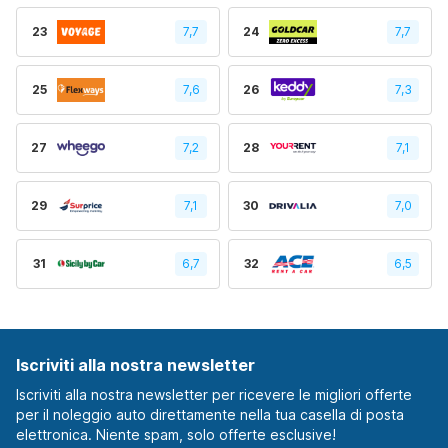
23
7,7
24
7,7
25
7,6
26
7,3
27
7,2
28
7,1
29
7,1
30
7,0
31
6,7
32
6,5
Iscriviti alla nostra newsletter
Iscriviti alla nostra newsletter per ricevere le migliori offerte
per il noleggio auto direttamente nella tua casella di posta
elettronica. Niente spam, solo offerte esclusive!