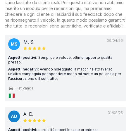
siano lasciate da clienti reali. Per questo motivo non abbiamo
inserito un modulo per le recensioni qui, ma preferiamo
chiedere a ogni cliente di lasciarci il suo feedback dopo che
ha riconsegnato il veicolo. In questo modo possiamo garantirti
che tutte le recensioni sono autentiche, verificate e affidabili.
09/04/26
M. S.
MS
Aspetti positivi:
Semplice e veloce, ottimo rapporto qualità
prezzo.
Aspetti negativi:
Avendo noleggiato la macchina attraverso
un'altra compagnia per spendere meno mi mette un po' ansia per
l'assicurazione e il contratto.
Fiat Panda
31/08/25
A. D.
AD
Aspetti positivi:
cordialità e gentilezza e prontezza