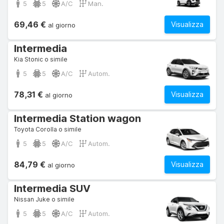
5
5
A/C
Man.
69,46 €
Visualizza
al giorno
Intermedia
Kia Stonic o simile
5
5
A/C
Autom.
78,31 €
Visualizza
al giorno
Intermedia Station wagon
Toyota Corolla o simile
5
5
A/C
Autom.
84,79 €
Visualizza
al giorno
Intermedia SUV
Nissan Juke o simile
5
5
A/C
Autom.