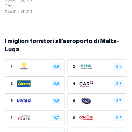
Dom:
08:00 - 20:00
I migliori fornitori all’aeroporto di Malta-
Luqa
1
8.9
2
8,9
3
8,9
4
8,8
5
8,8
6
8,7
7
8,7
8
8.6