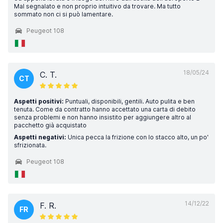
Mal segnalato e non proprio intuitivo da trovare. Ma tutto
sommato non ci si può lamentare.
Peugeot 108
18/05/24
C. T.
CT
Aspetti positivi:
Puntuali, disponibili, gentili. Auto pulita e ben
tenuta. Come da contratto hanno accettato una carta di debito
senza problemi e non hanno insistito per aggiungere altro al
pacchetto già acquistato
Aspetti negativi:
Unica pecca la frizione con lo stacco alto, un po'
sfrizionata.
Peugeot 108
14/12/22
F. R.
FR