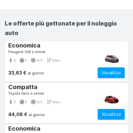
Le offerte più gettonate per il noleggio
auto
Economica
Peugeot 108 o simile
4
5
A/C
Man.
33,63 €
Visualizza
al giorno
Compatta
Toyota Yaris o simile
5
5
A/C
Man.
44,08 €
Visualizza
al giorno
Economica