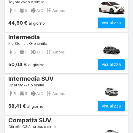
Toyota Aygo o simile
4
5
A/C
Autom.
44,60 €
Visualizza
al giorno
Intermedia
Kia Stonic LX+ o simile
5
5
A/C
Autom.
50,04 €
Visualizza
al giorno
Intermedia SUV
Opel Mokka o simile
5
5
A/C
Autom.
58,41 €
Visualizza
al giorno
Compatta SUV
Citroën C3 Aircross o simile