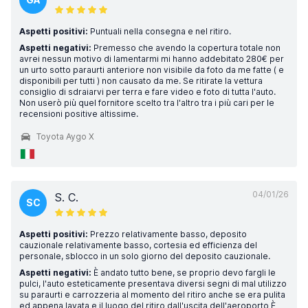
Aspetti positivi:
Puntuali nella consegna e nel ritiro.
Aspetti negativi:
Premesso che avendo la copertura totale non
avrei nessun motivo di lamentarmi mi hanno addebitato 280€ per
un urto sotto paraurti anteriore non visibile da foto da me fatte ( e
disponibili per tutti ) non causato da me. Se ritirate la vettura
consiglio di sdraiarvi per terra e fare video e foto di tutta l'auto.
Non userò più quel fornitore scelto tra l'altro tra i più cari per le
recensioni positive altissime.
Toyota Aygo X
04/01/26
S. C.
SC
Aspetti positivi:
Prezzo relativamente basso, deposito
cauzionale relativamente basso, cortesia ed efficienza del
personale, sblocco in un solo giorno del deposito cauzionale.
Aspetti negativi:
È andato tutto bene, se proprio devo fargli le
pulci, l'auto esteticamente presentava diversi segni di mal utilizzo
su paraurti e carrozzeria al momento del ritiro anche se era pulita
ed appena lavata e il luogo del ritiro dall'uscita dell'aeroporto È