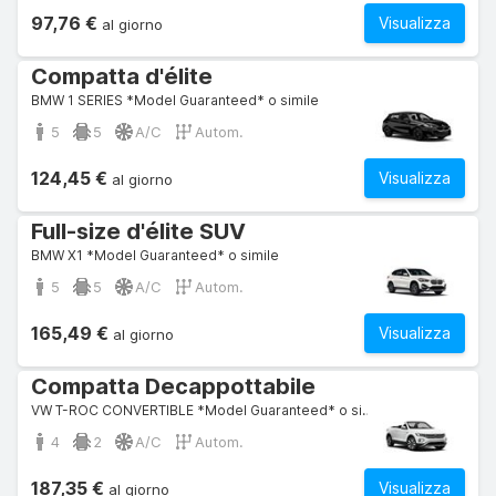
97,76 €
Visualizza
al giorno
Compatta d'élite
BMW 1 SERIES *Model Guaranteed* o simile
5
5
A/C
Autom.
124,45 €
Visualizza
al giorno
Full-size d'élite SUV
BMW X1 *Model Guaranteed* o simile
5
5
A/C
Autom.
165,49 €
Visualizza
al giorno
Compatta Decappottabile
VW T-ROC CONVERTIBLE *Model Guaranteed* o simile
4
2
A/C
Autom.
187,35 €
Visualizza
al giorno