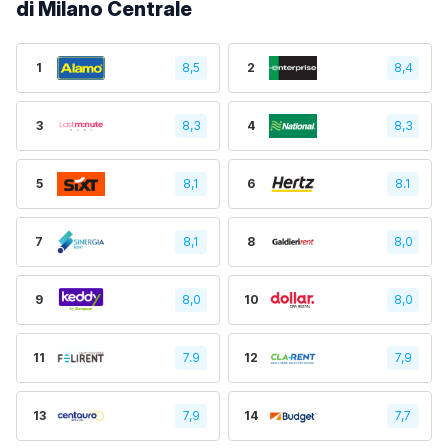
di Milano Centrale
1
8,5
2
8,4
3
8,3
4
8,3
5
8,1
6
8.1
7
8,1
8
8,0
9
8,0
10
8,0
11
7.9
12
7,9
13
7,9
14
7,7