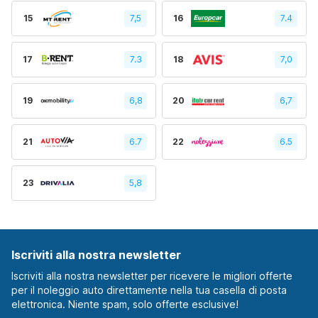
15
7,5
16
7.4
17
7.3
18
7,0
19
6,8
20
6,7
21
6.7
22
6.5
23
5,8
Iscriviti alla nostra newsletter
Iscriviti alla nostra newsletter per ricevere le migliori offerte
per il noleggio auto direttamente nella tua casella di posta
elettronica. Niente spam, solo offerte esclusive!