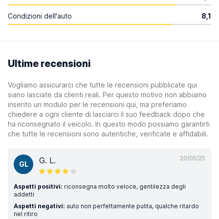
Condizioni dell'auto
8,1
Ultime recensioni
Vogliamo assicurarci che tutte le recensioni pubblicate qui
siano lasciate da clienti reali. Per questo motivo non abbiamo
inserito un modulo per le recensioni qui, ma preferiamo
chiedere a ogni cliente di lasciarci il suo feedback dopo che
ha riconsegnato il veicolo. In questo modo possiamo garantirti
che tutte le recensioni sono autentiche, verificate e affidabili.
20/05/25
G. L.
GL
Aspetti positivi:
riconsegna molto veloce, gentilezza degli
addetti
Aspetti negativi:
auto non perfettamente pulita, qualche ritardo
nel ritiro