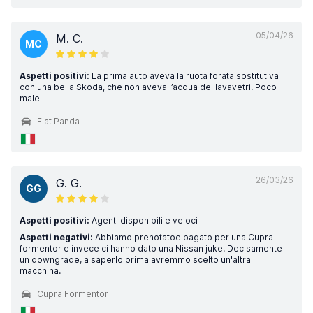
05/04/26
M. C.
MC
Aspetti positivi:
La prima auto aveva la ruota forata sostitutiva
con una bella Skoda, che non aveva l’acqua del lavavetri. Poco
male
Fiat Panda
26/03/26
G. G.
GG
Aspetti positivi:
Agenti disponibili e veloci
Aspetti negativi:
Abbiamo prenotatoe pagato per una Cupra
formentor e invece ci hanno dato una Nissan juke. Decisamente
un downgrade, a saperlo prima avremmo scelto un'altra
macchina.
Cupra Formentor