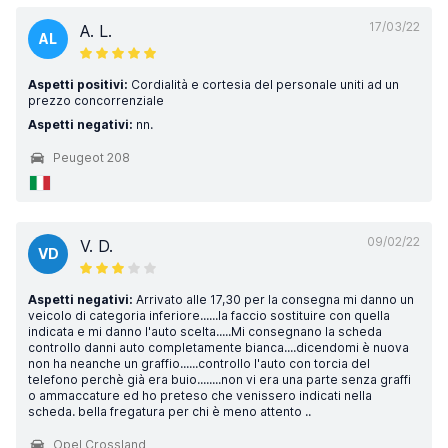
17/03/22
A. L.
AL
Aspetti positivi:
Cordialità e cortesia del personale uniti ad un
prezzo concorrenziale
Aspetti negativi:
nn.
Peugeot 208
09/02/22
V. D.
VD
Aspetti negativi:
Arrivato alle 17,30 per la consegna mi danno un
veicolo di categoria inferiore......la faccio sostituire con quella
indicata e mi danno l'auto scelta.....Mi consegnano la scheda
controllo danni auto completamente bianca....dicendomi è nuova
non ha neanche un graffio......controllo l'auto con torcia del
telefono perchè già era buio........non vi era una parte senza graffi
o ammaccature ed ho preteso che venissero indicati nella
scheda. bella fregatura per chi è meno attento ..
Opel Crossland