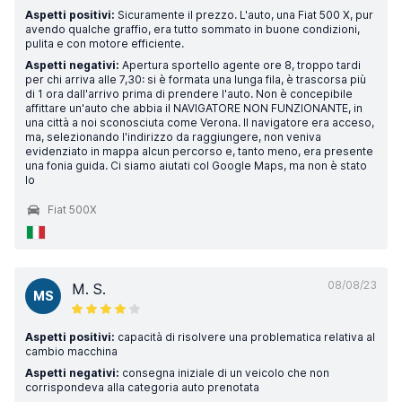
Aspetti positivi:
Sicuramente il prezzo. L'auto, una Fiat 500 X, pur
avendo qualche graffio, era tutto sommato in buone condizioni,
pulita e con motore efficiente.
Aspetti negativi:
Apertura sportello agente ore 8, troppo tardi
per chi arriva alle 7,30: si è formata una lunga fila, è trascorsa più
di 1 ora dall'arrivo prima di prendere l'auto. Non è concepibile
affittare un'auto che abbia il NAVIGATORE NON FUNZIONANTE, in
una città a noi sconosciuta come Verona. Il navigatore era acceso,
ma, selezionando l'indirizzo da raggiungere, non veniva
evidenziato in mappa alcun percorso e, tanto meno, era presente
una fonia guida. Ci siamo aiutati col Google Maps, ma non è stato
lo
Fiat 500X
08/08/23
M. S.
MS
Aspetti positivi:
capacità di risolvere una problematica relativa al
cambio macchina
Aspetti negativi:
consegna iniziale di un veicolo che non
corrispondeva alla categoria auto prenotata