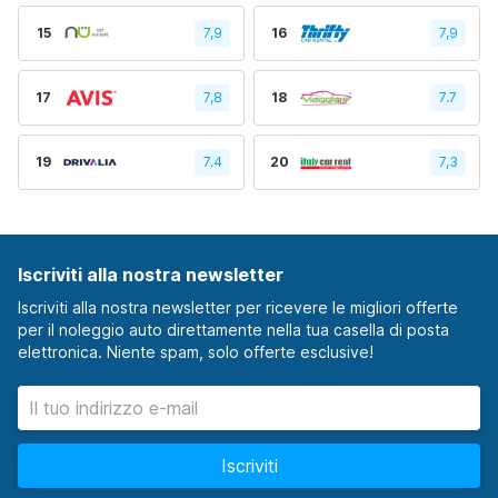
15
7,9
16
7,9
17
7,8
18
7.7
19
7.4
20
7,3
Iscriviti alla nostra newsletter
Iscriviti alla nostra newsletter per ricevere le migliori offerte
per il noleggio auto direttamente nella tua casella di posta
elettronica. Niente spam, solo offerte esclusive!
Iscriviti