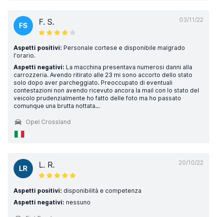
03/11/22
F. S.
FS
Aspetti positivi:
Personale cortese e disponibile malgrado
l'orario.
Aspetti negativi:
La macchina presentava numerosi danni alla
carrozzeria. Avendo ritirato alle 23 mi sono accorto dello stato
solo dopo aver parcheggiato. Preoccupato di eventuali
contestazioni non avendo ricevuto ancora la mail con lo stato del
veicolo prudenzialmente ho fatto delle foto ma ho passato
comunque una brutta nottata...
Opel Crossland
20/10/22
L. R.
LR
Aspetti positivi:
disponibilità e competenza
Aspetti negativi:
nessuno