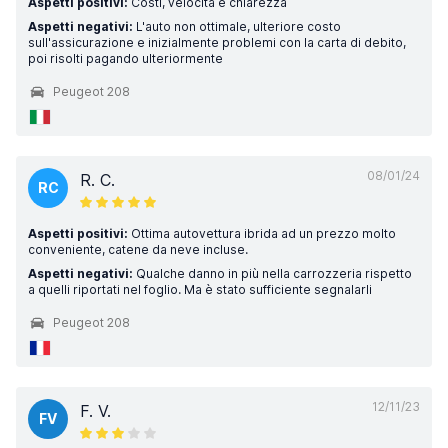
Aspetti positivi:
Costi, velocità e chiarezza
Aspetti negativi:
L'auto non ottimale, ulteriore costo
sull'assicurazione e inizialmente problemi con la carta di debito,
poi risolti pagando ulteriormente
Peugeot 208
08/01/24
R. C.
RC
Aspetti positivi:
Ottima autovettura ibrida ad un prezzo molto
conveniente, catene da neve incluse.
Aspetti negativi:
Qualche danno in più nella carrozzeria rispetto
a quelli riportati nel foglio. Ma è stato sufficiente segnalarli
Peugeot 208
12/11/23
F. V.
FV