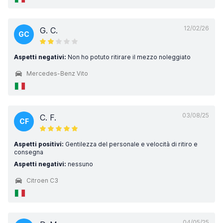
12/02/26
G. C.
GC
Aspetti negativi:
Non ho potuto ritirare il mezzo noleggiato
Mercedes-Benz Vito
03/08/25
C. F.
CF
Aspetti positivi:
Gentilezza del personale e velocità di ritiro e
consegna
Aspetti negativi:
nessuno
Citroen C3
04/05/25