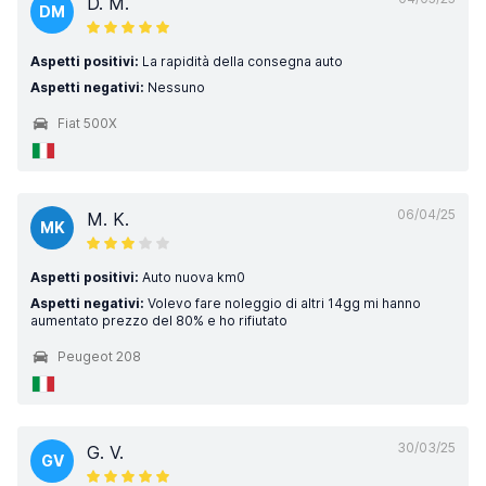
D. M.
DM
Aspetti positivi:
La rapidità della consegna auto
Aspetti negativi:
Nessuno
Fiat 500X
06/04/25
M. K.
MK
Aspetti positivi:
Auto nuova km0
Aspetti negativi:
Volevo fare noleggio di altri 14gg mi hanno
aumentato prezzo del 80% e ho rifiutato
Peugeot 208
30/03/25
G. V.
GV