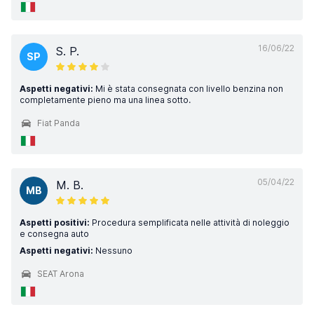
16/06/22
S. P.
SP
Aspetti negativi:
Mi è stata consegnata con livello benzina non
completamente pieno ma una linea sotto.
Fiat Panda
05/04/22
M. B.
MB
Aspetti positivi:
Procedura semplificata nelle attività di noleggio
e consegna auto
Aspetti negativi:
Nessuno
SEAT Arona