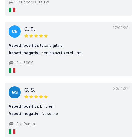
Peugeot 308 STW
07/02/23
C. E.
CE
Aspetti positivi:
tutto digitale
Aspetti negativi:
non ho avuto problemi
Fiat 500X
30/11/22
G. S.
GS
Aspetti positivi:
Efficienti
Aspetti negativi:
Nesduno
Fiat Panda