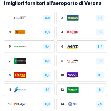
I migliori fornitori all’aeroporto di Verona
1
8.8
2
8,8
3
8,6
4
8,5
5
8.4
6
8,4
7
8,4
8
8.2
9
8,2
10
8.1
11
8,1
12
8
13
8,0
14
7,9