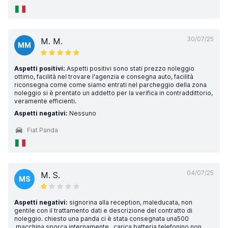
30/07/25
M. M.
MM
Aspetti positivi:
Aspetti positivi sono stati prezzo noleggio
ottimo, facilità nel trovare l'agenzia e consegna auto, facilità
riconsegna come come siamo entrati nel parcheggio della zona
noleggio si è prentato un addetto per la verifica in contraddittorio,
veramente efficienti.
Aspetti negativi:
Nessuno
Fiat Panda
04/07/25
M. S.
MS
Aspetti negativi:
signorina alla reception, maleducata, non
gentile con il trattamento dati e descrizione del contratto di
noleggio. chiesto una panda ci è stata consegnata una500
,macchina sporca internamente , carica batteria telefonino non