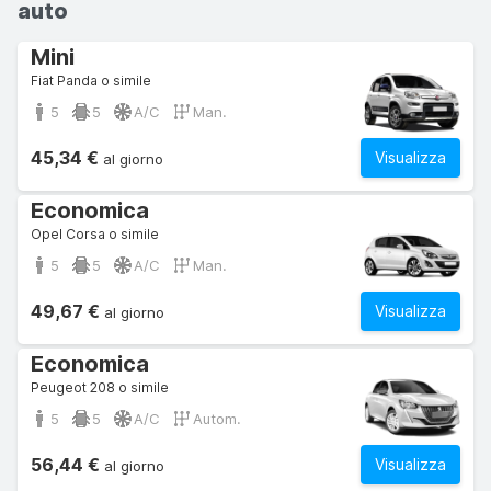
auto
Mini
Fiat Panda o simile
5
5
A/C
Man.
45,34 €
Visualizza
al giorno
Economica
Opel Corsa o simile
5
5
A/C
Man.
49,67 €
Visualizza
al giorno
Economica
Peugeot 208 o simile
5
5
A/C
Autom.
56,44 €
Visualizza
al giorno