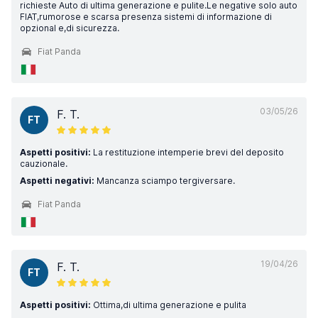
richieste Auto di ultima generazione e pulite.Le negative solo auto
FIAT,rumorose e scarsa presenza sistemi di informazione di
opzional e,di sicurezza.
Fiat Panda
03/05/26
F. T.
FT
Aspetti positivi:
La restituzione intemperie brevi del deposito
cauzionale.
Aspetti negativi:
Mancanza sciampo tergiversare.
Fiat Panda
19/04/26
F. T.
FT
Aspetti positivi:
Ottima,di ultima generazione e pulita