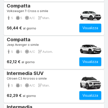
Compatta
Volkswagen T-Cross o simile
5
5
A/C
Man.
56,44 €
Visualizza
al giorno
Compatta
Jeep Avenger o simile
5
5
A/C
Autom.
62,12 €
Visualizza
al giorno
Intermedia SUV
Citroen C3 Aircross o simile
5
5
A/C
Man.
62,29 €
Visualizza
al giorno
Intermedia