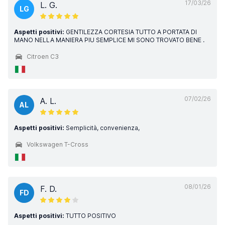
17/03/26
L. G.
LG
Aspetti positivi:
GENTILEZZA CORTESIA TUTTO A PORTATA DI
MANO NELLA MANIERA PIU SEMPLICE MI SONO TROVATO BENE .
Citroen C3
07/02/26
A. L.
AL
Aspetti positivi:
Semplicità, convenienza,
Volkswagen T-Cross
08/01/26
F. D.
FD
Aspetti positivi:
TUTTO POSITIVO