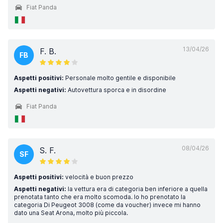
Fiat Panda
13/04/26
F. B.
FB
Aspetti positivi:
Personale molto gentile e disponibile
Aspetti negativi:
Autovettura sporca e in disordine
Fiat Panda
08/04/26
S. F.
SF
Aspetti positivi:
velocità e buon prezzo
Aspetti negativi:
la vettura era di categoria ben inferiore a quella
prenotata tanto che era molto scomoda. Io ho prenotato la
categoria Di Peugeot 3008 (come da voucher) invece mi hanno
dato una Seat Arona, molto più piccola.