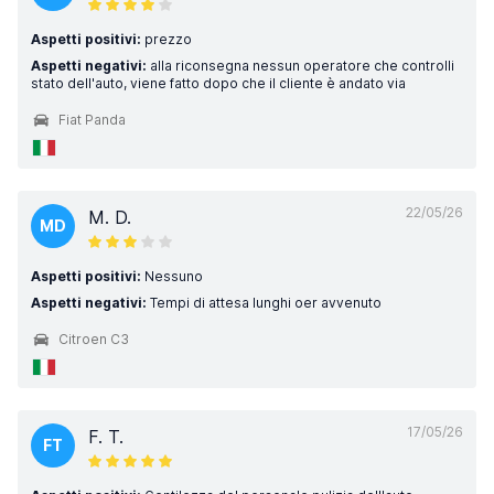
Aspetti positivi:
prezzo
Aspetti negativi:
alla riconsegna nessun operatore che controlli
stato dell'auto, viene fatto dopo che il cliente è andato via
Fiat Panda
22/05/26
M. D.
MD
Aspetti positivi:
Nessuno
Aspetti negativi:
Tempi di attesa lunghi oer avvenuto
Citroen C3
17/05/26
F. T.
FT