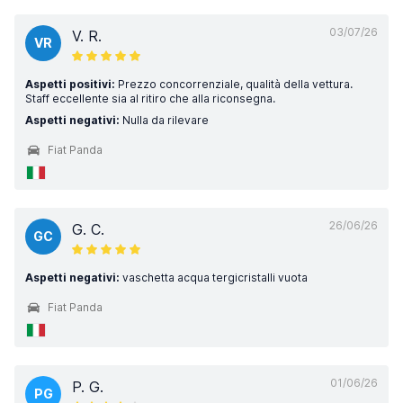
03/07/26
V. R.
VR
Aspetti positivi:
Prezzo concorrenziale, qualità della vettura.
Staff eccellente sia al ritiro che alla riconsegna.
Aspetti negativi:
Nulla da rilevare
Fiat Panda
26/06/26
G. C.
GC
Aspetti negativi:
vaschetta acqua tergicristalli vuota
Fiat Panda
01/06/26
P. G.
PG