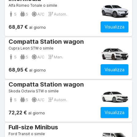
Alfa Romeo Tonale o simile
5
5
A/C
Autom.
68,87 €
Visualizza
al giorno
Compatta Station wagon
Cupra Leon STW o simile
5
5
A/C
Man.
68,95 €
Visualizza
al giorno
Compatta Station wagon
Skoda Octavia STW o simile
5
5
A/C
Autom.
72,22 €
Visualizza
al giorno
Full-size Minibus
Ford Transit o simile