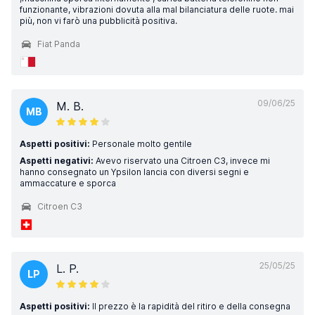
funzionante, vibrazioni dovuta alla mal bilanciatura delle ruote. mai
più, non vi farò una pubblicità positiva.
Fiat Panda
09/06/25
M. B.
MB
Aspetti positivi:
Personale molto gentile
Aspetti negativi:
Avevo riservato una Citroen C3, invece mi
hanno consegnato un Ypsilon lancia con diversi segni e
ammaccature e sporca
Citroen C3
25/05/25
L. P.
LP
Aspetti positivi:
Il prezzo è la rapidità del ritiro e della consegna