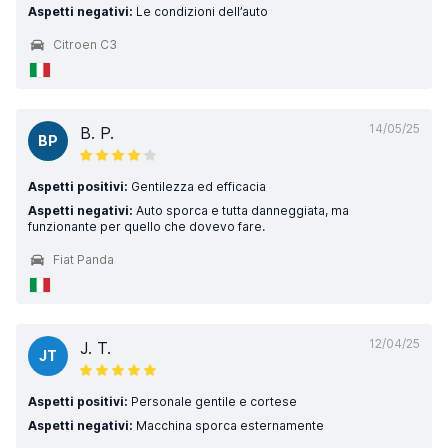
Aspetti negativi:
Le condizioni dell’auto
Citroen C3
14/05/25
B. P.
BP
Aspetti positivi:
Gentilezza ed efficacia
Aspetti negativi:
Auto sporca e tutta danneggiata, ma
funzionante per quello che dovevo fare.
Fiat Panda
12/04/25
J. T.
JT
Aspetti positivi:
Personale gentile e cortese
Aspetti negativi:
Macchina sporca esternamente