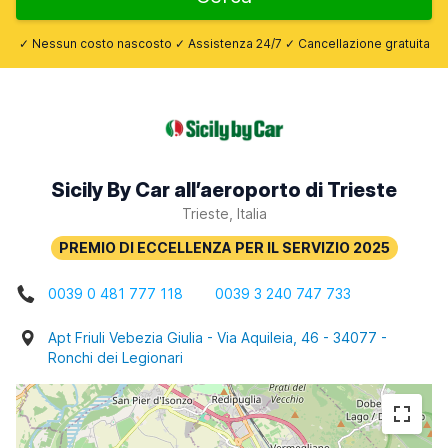
✓ Nessun costo nascosto ✓ Assistenza 24/7 ✓ Cancellazione gratuita
Sicily By Car all’aeroporto di Trieste
Trieste, Italia
0039 0 481 777 118
0039 3 240 747 733
Apt Friuli Vebezia Giulia - Via Aquileia, 46 - 34077 -
Ronchi dei Legionari