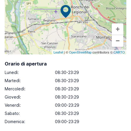
+
−
Leaflet
| ©
OpenStreetMap
contributors ©
CARTO
Orario di apertura
Lunedì
:
08:30-23:29
Martedì
:
08:30-23:29
Mercoledì
:
08:30-23:29
Giovedì
:
08:30-23:29
Venerdì
:
09:00-23:29
Sabato
:
08:30-23:29
Domenica
:
09:00-23:29