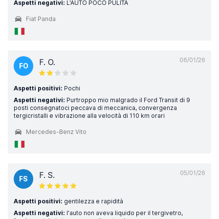
Aspetti negativi:
L'AUTO POCO PULITA
Fiat Panda
06/01/26
F. O.
FO
Aspetti positivi:
Pochi
Aspetti negativi:
Purtroppo mio malgrado il Ford Transit di 9
posti consegnatoci peccava di meccanica, convergenza
tergicristalli e vibrazione alla velocità di 110 km orari
Mercedes-Benz Vito
05/01/26
F. S.
FS
Aspetti positivi:
gentilezza e rapidità
Aspetti negativi:
l'auto non aveva liquido per il tergivetro,