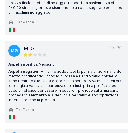
prezzo finale e totale di noleggio + copertura assicurativa di
€40,00 circa al giorno, è sicuramente un po' esagerato per il tipo
di macchina noleggiato.
Fiat Panda
18/03/26
M. G.
MG
Aspetti positivi:
Nessuno
Aspetti negativi:
Mi hanno addebitato la pulizia straordinaria del
mezzo producendo un foglio di presa e rientro falso poiché io
sono rientrato alle 13.30 e loro hanno scritto 15.50 ma a quell'ora
io ero già a Venezia in partenza due minuti prima per Pavia per
questo nel caso ponessero in essere il prelievo sulla mia carta
procederò senz' altro alla denuncia per falso e appropriazione
indebita presso la procura
Fiat Panda