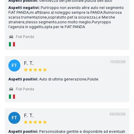
Aspetti positivi:
Gentilezza del personale pulizia dell'auto
Aspetti negativi:
Purtroppo non avendo altre auto nel segmento
FiAT PANDA,mi affibiano al noleggio sempre la PANDA.Rumorosa
scarsa trumentazione,sopratutto pet la sicurezza.Le Marche
straniere,stesso segmento,sono molto meglio.Puryroppo
l'agenzia in oggetto,opta per le FIAT PANDA
Fiat Panda
10/05/26
F. T.
FT
Aspetti positivi:
Auto di ultima generazione.Pulute
Fiat Panda
06/05/26
F. T.
FT
Aspetti positivi:
Personsobake gentile e disponibile ad eventuali