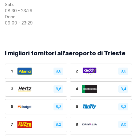
Sab:
08:30 - 23:29
Dom:
09:00 - 23:29
I migliori fornitori all’aeroporto di Trieste
1
8,8
2
8,6
3
8,6
4
8,4
5
8,3
6
8,3
7
8,2
8
8,0