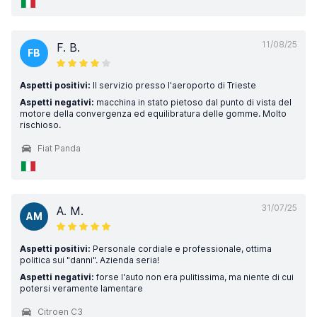
11/08/25
F. B.
FB
Aspetti positivi:
Il servizio presso l'aeroporto di Trieste
Aspetti negativi:
macchina in stato pietoso dal punto di vista del
motore della convergenza ed equilibratura delle gomme. Molto
rischioso.
Fiat Panda
31/07/25
A. M.
AM
Aspetti positivi:
Personale cordiale e professionale, ottima
politica sui "danni". Azienda seria!
Aspetti negativi:
forse l'auto non era pulitissima, ma niente di cui
potersi veramente lamentare
Citroen C3