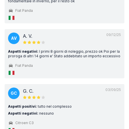
fondamentale in inverno, per il resto ok
Fiat Panda
09/12/25
A. V.
AV
Aspetti negativi:
I primi 8 giorni di noleggio, prezzo ok Poi per la
proroga di altri 14 giorni e' Stato addebitato un importo eccessivo
Fiat Panda
03/09/25
G. C.
GC
Aspetti positivi:
tutto nel complesso
Aspetti negativi:
nessuno
Citroen C3