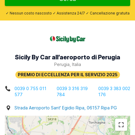
✓ Nessun costo nascosto ✓ Assistenza 24/7 ✓ Cancellazione gratuita
Sicily By Car all’aeroporto di Perugia
Perugia, Italia
0039 0 755 011
0039 3 316 319
0039 3 383 002
577
784
176
Strada Aeroporto Sant' Egidio Ripa, 06157 Ripa PG