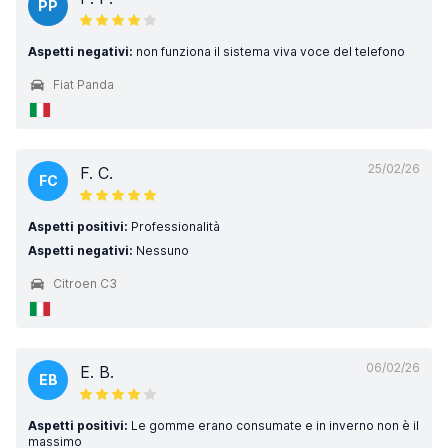
PP
Aspetti negativi:
non funziona il sistema viva voce del telefono
Fiat Panda
25/02/26
F. C.
FC
Aspetti positivi:
Professionalità
Aspetti negativi:
Nessuno
Citroen C3
06/02/26
E. B.
EB
Aspetti positivi:
Le gomme erano consumate e in inverno non è il
massimo