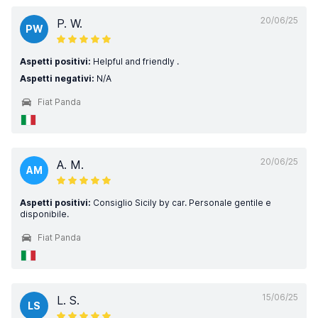
20/06/25
P. W.
PW
Aspetti positivi:
Helpful and friendly .
Aspetti negativi:
N/A
Fiat Panda
20/06/25
A. M.
AM
Aspetti positivi:
Consiglio Sicily by car. Personale gentile e
disponibile.
Fiat Panda
15/06/25
L. S.
LS