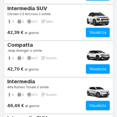
Intermedia SUV
Citroen C3 Aircross o simile
5
5
A/C
Man.
42,39 €
Visualizza
al giorno
Compatta
Jeep Avenger o simile
5
5
A/C
Autom.
42,70 €
Visualizza
al giorno
Intermedia
Alfa Romeo Tonale o simile
5
5
A/C
Autom.
46,46 €
Visualizza
al giorno