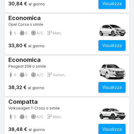
30,84 €
Visualizza
al giorno
Economica
Opel Corsa o simile
5
5
A/C
Man.
33,80 €
Visualizza
al giorno
Economica
Peugeot 208 o simile
5
5
A/C
Autom.
38,32 €
Visualizza
al giorno
Compatta
Volkswagen T-Cross o simile
5
5
A/C
Man.
38,48 €
Visualizza
al giorno