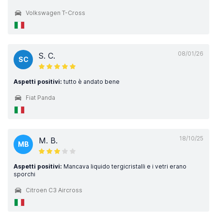
Volkswagen T-Cross
08/01/26
S. C.
SC
Aspetti positivi:
tutto è andato bene
Fiat Panda
18/10/25
M. B.
MB
Aspetti positivi:
Mancava liquido tergicristalli e i vetri erano
sporchi
Citroen C3 Aircross