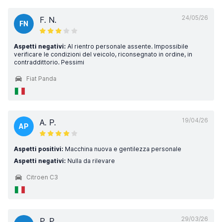
24/05/26
F. N.
FN
Aspetti negativi:
Al rientro personale assente. Impossibile
verificare le condizioni del veicolo, riconsegnato in ordine, in
contraddittorio. Pessimi
Fiat Panda
19/04/26
A. P.
AP
Aspetti positivi:
Macchina nuova e gentilezza personale
Aspetti negativi:
Nulla da rilevare
Citroen C3
29/03/26
P. P.