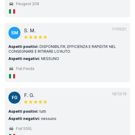
Peugeot 208
17/05/21
S. M.
SM
Aspetti positivi:
DISPONIBILITA', EFFICIENZA E RAPIDITA' NEL
CONSEGNARE E RITIRARE LO'AUTO
Aspetti negativi:
NESSUNO
Fiat Panda
18/12/19
F. G.
FG
Aspetti positivi:
tutti
Aspetti negativi:
nessuno
Fiat 500L