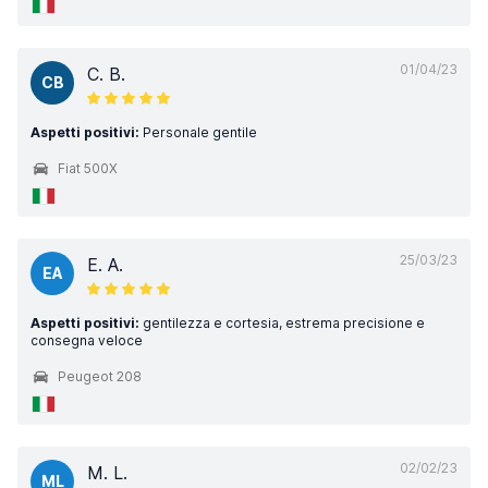
01/04/23
C. B.
CB
Aspetti positivi:
Personale gentile
Fiat 500X
25/03/23
E. A.
EA
Aspetti positivi:
gentilezza e cortesia, estrema precisione e
consegna veloce
Peugeot 208
02/02/23
M. L.
ML