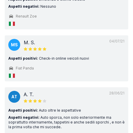
Aspetti negativi:
Nessuno
Renault Zoe
04/07/21
M. S.
MS
Aspetti positivi:
Check-in online veicoli nuovi
Fiat Panda
28/06/21
A. T.
AT
Aspetti positivi:
Auto oltre le aspettative
Aspetti negativi:
Auto sporca, non solo esteriormente ma
soprattutto internamente, tappetini e anche sedili sporchi , e non è
la prima volta che mi succede.