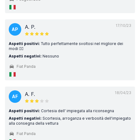
17/10/23
A. P.
AP
Aspetti positivi:
Tutto perfettamente svoltosi nel migliore dei
modi 👍🏻
Aspetti negativi:
Nessuno
Fiat Panda
18/04/23
A. F.
AF
Aspetti positivi:
Cortesia dell' impiegata alla riconsegna
Aspetti negativi:
Scortesia, arroganza e verbosità dell'impiegato
alla consegna della vettura
Fiat Panda