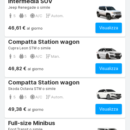
Intermedia SUV
Jeep Renegade o simile
5
5
A/C
Autom.
46,61 €
Visualizza
al giorno
Compatta Station wagon
Cupra Leon STW o simile
5
5
A/C
Man.
46,82 €
Visualizza
al giorno
Compatta Station wagon
Skoda Octavia STW o simile
5
5
A/C
Autom.
49,38 €
Visualizza
al giorno
Full-size Minibus
Ford Transit o simile