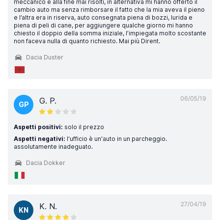
meccanico e alla fine mai risolti, in alternativa mi hanno offerto il
cambio auto ma senza rimborsare il fatto che la mia aveva il pieno
e l’altra era in riserva, auto consegnata piena di bozzi, lurida e
piena di peli di cane, per aggiungere qualche giorno mi hanno
chiesto il doppio della somma iniziale, l’impiegata molto scostante
non faceva nulla di quanto richiesto. Mai più Dirent.
Dacia Duster
06/05/19
G. P.
GP
Aspetti positivi:
solo il prezzo
Aspetti negativi:
l'ufficio è un'auto in un parcheggio.
assolutamente inadeguato.
Dacia Dokker
27/04/19
K. N.
KN