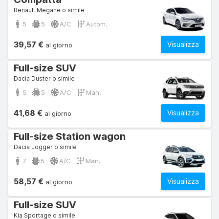
Renault Megane o simile
5
5
A/C
Autom.
39,57 €
Visualizza
al giorno
Full-size SUV
Dacia Duster o simile
5
5
A/C
Man.
41,68 €
Visualizza
al giorno
Full-size Station wagon
Dacia Jogger o simile
7
5
A/C
Man.
58,57 €
Visualizza
al giorno
Full-size SUV
Kia Sportage o simile