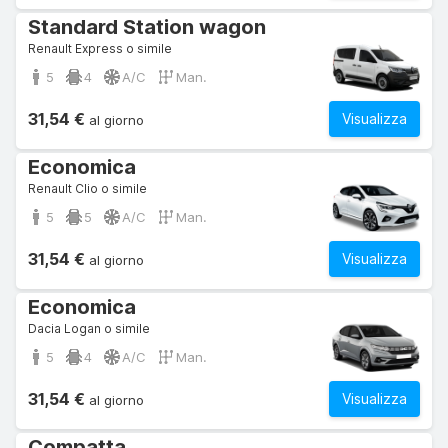
Standard Station wagon
Renault Express o simile
5
4
A/C
Man.
31,54 €
Visualizza
al giorno
Economica
Renault Clio o simile
5
5
A/C
Man.
31,54 €
Visualizza
al giorno
Economica
Dacia Logan o simile
5
4
A/C
Man.
31,54 €
Visualizza
al giorno
Compatta