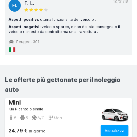
10/01/18
F. L.
FL
Aspetti positivi:
ottima funzionalità del veicolo .
Aspetti negativi:
veicolo sporco, e non è stato consegnato il
veicolo richiesto da contratto ma un'altra vettura .
Peugeot 301
Le offerte più gettonate per il noleggio
auto
Mini
Kia Picanto o simile
5
5
A/C
Man.
24,79 €
Visualizza
al giorno