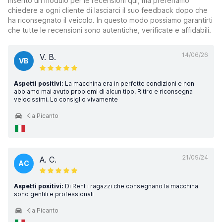
inserito un modulo per le recensioni qui, ma preferiamo
chiedere a ogni cliente di lasciarci il suo feedback dopo che
ha riconsegnato il veicolo. In questo modo possiamo garantirti
che tutte le recensioni sono autentiche, verificate e affidabili.
14/06/26
V. B.
VB
Aspetti positivi:
La macchina era in perfette condizioni e non
abbiamo mai avuto problemi di alcun tipo. Ritiro e riconsegna
velocissimi. Lo consiglio vivamente
Kia Picanto
21/09/24
A. C.
AC
Aspetti positivi:
Di Rent i ragazzi che consegnano la macchina
sono gentili e professionali
Kia Picanto