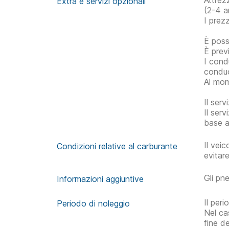
Attrez
Extra e servizi opzionali
(2-4 a
I prezz
È poss
È prev
I cond
conduc
Al mom
Il serv
Il serv
base a
Il vei
Condizioni relative al carburante
evitare
Gli pn
Informazioni aggiuntive
Il per
Periodo di noleggio
Nel cas
fine d