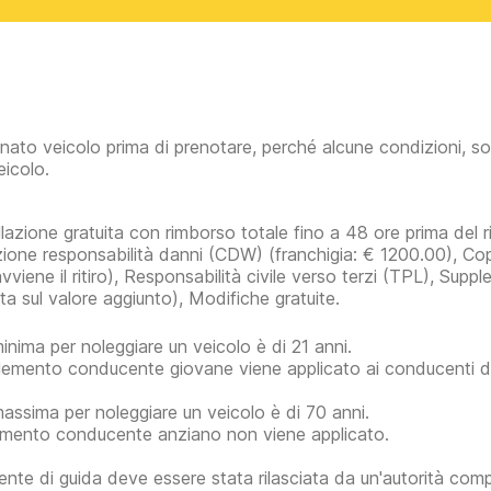
inato veicolo prima di prenotare, perché alcune condizioni, so
eicolo.
lazione gratuita con rimborso totale fino a 48 ore prima del rit
zione responsabilità danni (CDW)
(franchigia:
€ 1200.00
)
, Co
 avviene il ritiro), Responsabilità civile verso terzi (TPL), Su
ta sul valore aggiunto), Modifiche gratuite.
minima per noleggiare un veicolo è di 21 anni.
plemento conducente giovane viene applicato ai conducenti di 
massima per noleggiare un veicolo è di 70 anni.
mento conducente anziano non viene applicato.
ente di guida deve essere stata rilasciata da un'autorità com