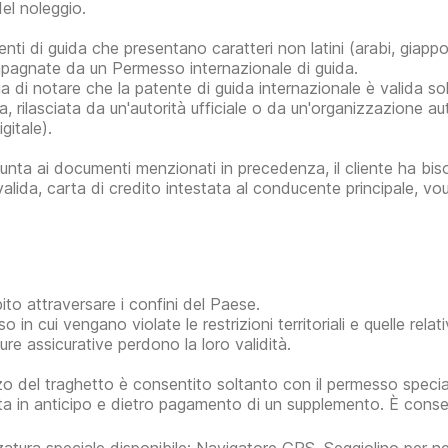
del noleggio.
nti di guida che presentano caratteri non latini (arabi, giappon
agnate da un Permesso internazionale di guida.
ga di notare che la patente di guida internazionale è valida
da, rilasciata da un'autorità ufficiale o da un'organizzazione 
gitale).
iunta ai documenti menzionati in precedenza, il cliente ha bi
valida, carta di credito intestata al conducente principale, vo
bito attraversare i confini del Paese.
o in cui vengano violate le restrizioni territoriali e quelle relat
ure assicurative perdono la loro validità.
izzo del traghetto è consentito soltanto con il permesso speci
sta in anticipo e dietro pagamento di un supplemento. È consent