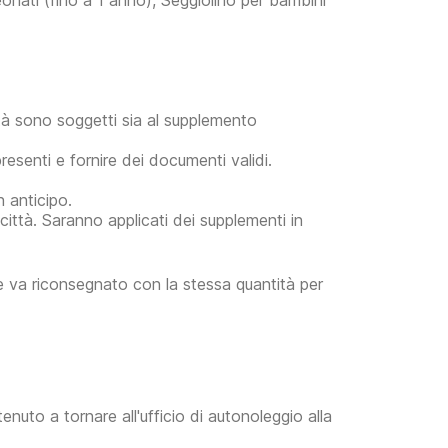
onati (fino a 1 anno), Seggiolino per bambini
tà sono soggetti sia al supplemento
resenti e fornire dei documenti validi.
n anticipo.
a città. Saranno applicati dei supplementi in
 e va riconsegnato con la stessa quantità per
tenuto a tornare all'ufficio di autonoleggio alla