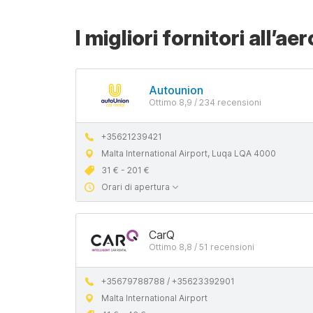
I migliori fornitori all’
Autounion
Ottimo 8,9 / 234 recensioni
+35621239421
Malta International Airport, Luqa LQA 4000
31 € - 201 €
Orari di apertura
CarQ
Ottimo 8,8 / 51 recensioni
+35679788788 / +35623392901
Malta International Airport