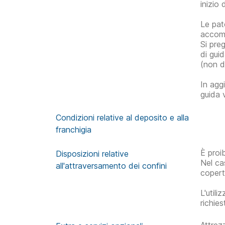
inizio 
Le pate
accomp
Si pre
di gui
(non di
In agg
guida 
Condizioni relative al deposito e alla
franchigia
È proi
Disposizioni relative
Nel cas
all'attraversamento dei confini
copert
L'util
richie