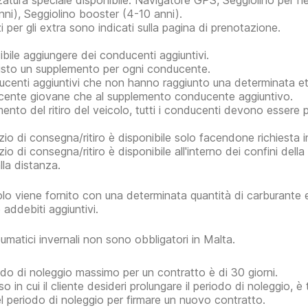
zatura speciale disponibile: Navigatore GPS, Seggiolino per ne
nni), Seggiolino booster (4-10 anni).
i per gli extra sono indicati sulla pagina di prenotazione.
ibile aggiungere dei conducenti aggiuntivi.
isto un supplemento per ogni conducente.
ucenti aggiuntivi che non hanno raggiunto una determinata e
ente giovane che al supplemento conducente aggiuntivo.
ento del ritiro del veicolo, tutti i conducenti devono essere p
izio di consegna/ritiro è disponibile solo facendone richiesta i
izio di consegna/ritiro è disponibile all'interno dei confini dell
lla distanza.
colo viene fornito con una determinata quantità di carburante
 addebiti aggiuntivi.
eumatici invernali non sono obbligatori in Malta.
iodo di noleggio massimo per un contratto è di 30 giorni.
o in cui il cliente desideri prolungare il periodo di noleggio, è 
el periodo di noleggio per firmare un nuovo contratto.