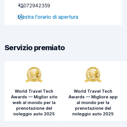
+5072942359
Rapidità del ritiro
8,0
Mostra l'orario di apertura
Rapidità della riconsegna
8,2
Pulizia del veicolo
8,5
Condizioni dell'auto
8,0
Servizio premiato
World Travel Tech
World Travel Tech
Awards — Miglior sito
Awards — Migliore app
web al mondo per la
al mondo per la
prenotazione del
prenotazione del
noleggio auto 2025
noleggio auto 2025