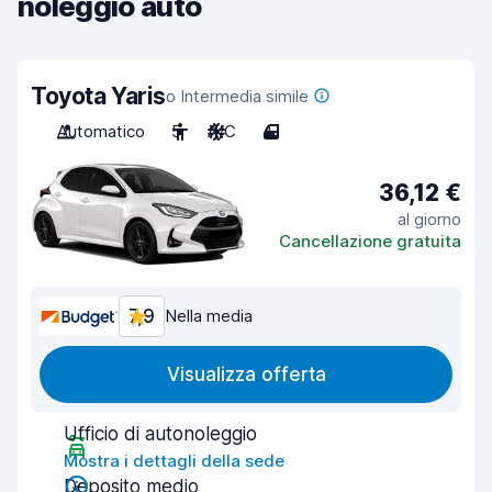
noleggio auto
Toyota Yaris
o Intermedia simile
Automatico
5
A/C
4
36,12 €
al giorno
Cancellazione gratuita
7,9
Nella media
Visualizza offerta
Ufficio di autonoleggio
Mostra i dettagli della sede
Deposito medio