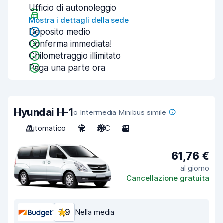
Ufficio di autonoleggio
Mostra i dettagli della sede
Deposito medio
Conferma immediata!
Chilometraggio illimitato
Paga una parte ora
Hyundai H-1
o Intermedia Minibus simile
Automatico
12
A/C
3
61,76 €
al giorno
Cancellazione gratuita
7,9
Nella media