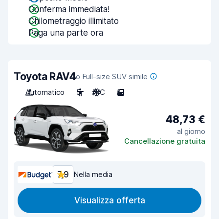
Conferma immediata!
Chilometraggio illimitato
Paga una parte ora
Toyota RAV4
o Full-size SUV simile
Automatico
5
A/C
5
48,73 €
al giorno
Cancellazione gratuita
7,9
Nella media
Visualizza offerta