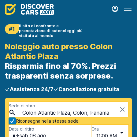
Il sito di confronto e
#1
prenotazione di autonoleggi più
visitato al mondo
Noleggio auto presso Colon
Atlantic Plaza
Risparmia fino al 70%. Prezzi
trasparenti senza sorprese.
Assistenza 24/7
Cancellazione gratuita
Sede di ritiro
Colon Atlantic Plaza, Colon, Panama
Riconsegna nella stessa sede
Data di ritiro
Ora
sab 08 ago
11:00 AM