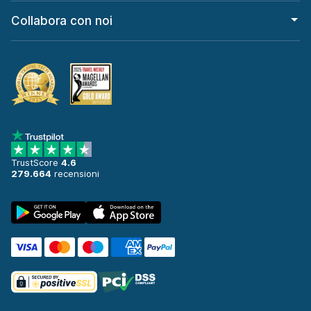
Collabora con noi
TrustScore
4.6
279.664
recensioni