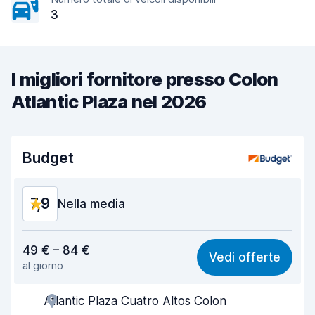
3
I migliori fornitore presso Colon
Atlantic Plaza nel 2026
Budget
7,9
Nella media
Rapporto qualità-prezzo
6,9
49 € – 84 €
Vedi offerte
al giorno
Facile da trovare
8,2
Atlantic Plaza Cuatro Altos Colon
Gentilezza degli agenti
7,2