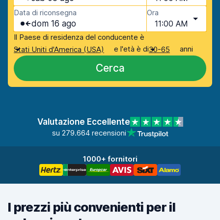
Data di riconsegna
Ora
dom 16 ago
11:00 AM
Il Paese di residenza del conducente è
e l'età è di
anni
Stati Uniti d'America (USA)
30-65
Cerca
Valutazione Eccellente
su 279.664 recensioni
1000+ fornitori
I prezzi più convenienti per il