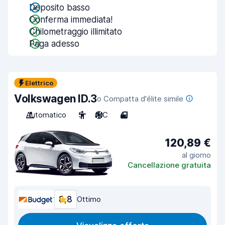
Deposito basso
Conferma immediata!
Chilometraggio illimitato
Paga adesso
Elettrico
Volkswagen ID.3
o Compatta d'élite simile
Automatico
5
A/C
4
120,89 €
al giorno
Cancellazione gratuita
8,8
Ottimo