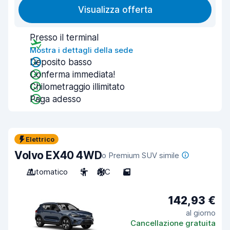
Visualizza offerta
Presso il terminal
Mostra i dettagli della sede
Deposito basso
Conferma immediata!
Chilometraggio illimitato
Paga adesso
Elettrico
Volvo EX40 4WD
o Premium SUV simile
Automatico
5
A/C
5
142,93 €
al giorno
Cancellazione gratuita