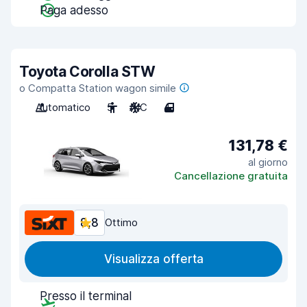
Paga adesso
Toyota Corolla STW
o Compatta Station wagon simile
Automatico
5
A/C
4
131,78 €
al giorno
Cancellazione gratuita
8,8
Ottimo
Visualizza offerta
Presso il terminal