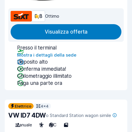
8,8
Ottimo
Visualizza offerta
Presso il terminal
Mostra i dettagli della sede
Deposito alto
Conferma immediata!
Chilometraggio illimitato
Paga una parte ora
Elettrico
4x4
VW ID7 4DW
o Standard Station wagon simile
Manuale
5
A/C
5