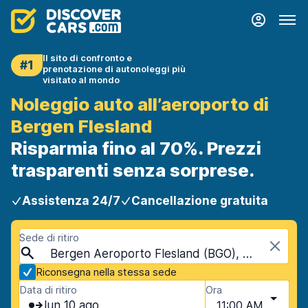
Il sito di confronto e
#1
prenotazione di autonoleggi più
visitato al mondo
Noleggio auto all’aeroporto di
Bergen Flesland
Risparmia fino al 70%. Prezzi
trasparenti senza sorprese.
Assistenza 24/7
Cancellazione gratuita
Sede di ritiro
Bergen Aeroporto Flesland (BGO), Bergen, Norvegia
Riconsegna nella stessa sede
Data di ritiro
Ora
lun 10 ago
11:00 AM