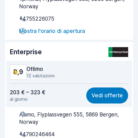
Norway
Rapidità del ritiro
8,9
+4755226075
Rapidità della riconsegna
9,5
Mostra l'orario di apertura
Pulizia del veicolo
9,3
Enterprise
Condizioni dell'auto
9,3
Ottimo
8,9
12 valutazioni
Rapporto qualità-prezzo
8,5
203 € – 323 €
Vedi offerte
al giorno
Facile da trovare
8,6
Alamo, Flyplassvegen 555, 5869 Bergen,
Gentilezza degli agenti
8,9
Norway
Rapidità del ritiro
9,2
+4790246464