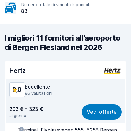
Numero totale di veicoli disponibili
88
I migliori 11 fornitori all’aeroporto
di Bergen Flesland nel 2026
Hertz
Eccellente
9,0
86 valutazioni
Rapporto qualità-prezzo
8,6
203 € – 323 €
Vedi offerte
al giorno
Facile da trovare
9,0
Terminal, Flyplassvegen 555, 5258 Bergen,
Gentilezza degli agenti
8,8