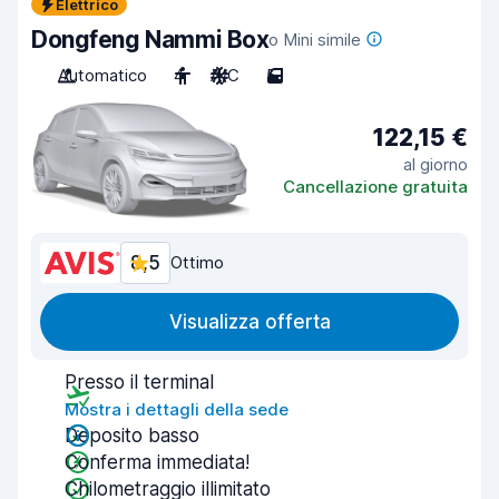
Elettrico
Dongfeng Nammi Box
o Mini simile
Automatico
4
A/C
5
122,15 €
al giorno
Cancellazione gratuita
8,5
Ottimo
Visualizza offerta
Presso il terminal
Mostra i dettagli della sede
Deposito basso
Conferma immediata!
Chilometraggio illimitato