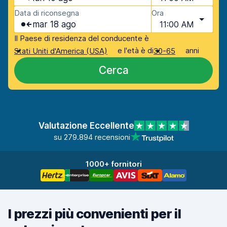
Data di riconsegna
Ora
mar 18 ago
11:00 AM
Il Paese di residenza del conducente è
e l'età è di
anni
Stati Uniti d'America (USA)
30-65
Cerca
Valutazione Eccellente
su 279.894 recensioni
1000+ fornitori
I prezzi più convenienti per il