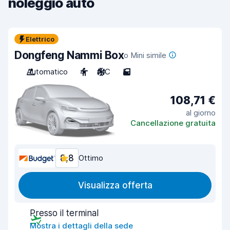
noleggio auto
Elettrico
Dongfeng Nammi Box
o Mini simile
Automatico
4
A/C
5
108,71 €
al giorno
Cancellazione gratuita
8,8
Ottimo
Visualizza offerta
Presso il terminal
Mostra i dettagli della sede