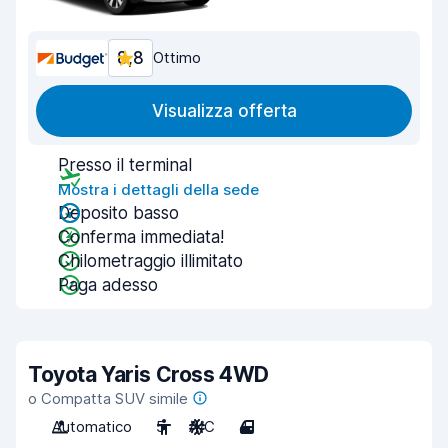
8,8
Ottimo
Visualizza offerta
Presso il terminal
Mostra i dettagli della sede
Deposito basso
Conferma immediata!
Chilometraggio illimitato
Paga adesso
Toyota Yaris Cross 4WD
o Compatta SUV simile
Automatico
5
A/C
4