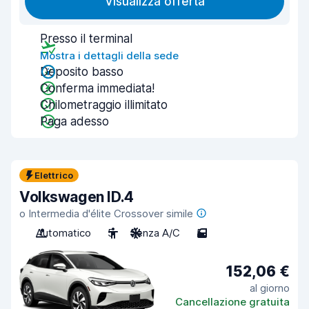
Visualizza offerta
Presso il terminal
Mostra i dettagli della sede
Deposito basso
Conferma immediata!
Chilometraggio illimitato
Paga adesso
Elettrico
Volkswagen ID.4
o Intermedia d'élite Crossover simile
Automatico
5
Senza A/C
5
152,06 €
al giorno
Cancellazione gratuita