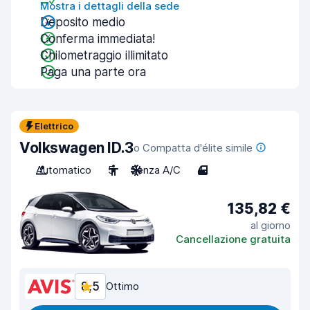
Mostra i dettagli della sede
Deposito medio
Conferma immediata!
Chilometraggio illimitato
Paga una parte ora
Elettrico
Volkswagen ID.3
o Compatta d'élite simile
Automatico
5
Senza A/C
4
135,82 €
al giorno
Cancellazione gratuita
8,5
Ottimo