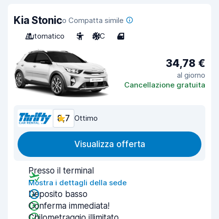
Kia Stonic
o Compatta simile
Automatico
5
A/C
4
34,78 €
al giorno
Cancellazione gratuita
8,7
Ottimo
Visualizza offerta
Presso il terminal
Mostra i dettagli della sede
Deposito basso
Conferma immediata!
Chilometraggio illimitato