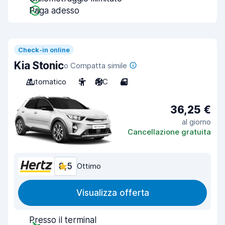
Paga adesso
Check-in online
Kia Stonic
o Compatta simile
Automatico
5
A/C
4
36,25 €
al giorno
Cancellazione gratuita
8,5
Ottimo
Visualizza offerta
Presso il terminal