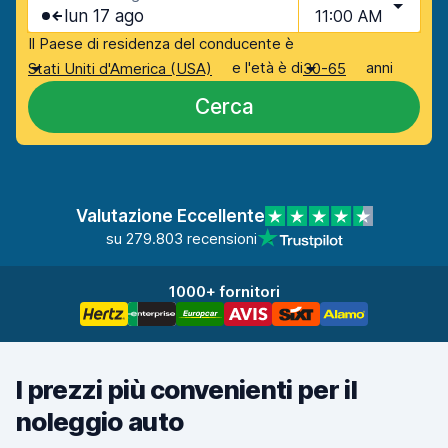
lun 17 ago
11:00 AM
Il Paese di residenza del conducente è
e l'età è di
anni
Stati Uniti d'America (USA)
30-65
Cerca
Valutazione Eccellente
su 279.803 recensioni
1000+ fornitori
I prezzi più convenienti per il
noleggio auto