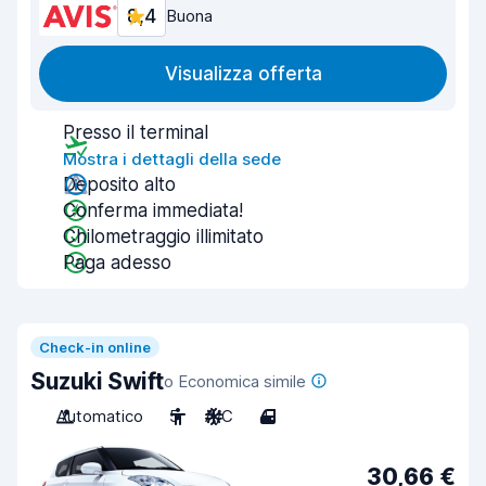
8,4
Buona
Visualizza offerta
Presso il terminal
Mostra i dettagli della sede
Deposito alto
Conferma immediata!
Chilometraggio illimitato
Paga adesso
Check-in online
Suzuki Swift
o Economica simile
Automatico
5
A/C
4
30,66 €