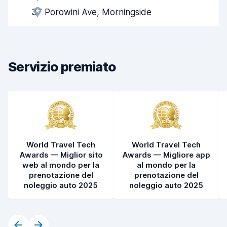
37 Porowini Ave, Morningside
Rapidità del ritiro
8,0
Rapidità della riconsegna
8,2
Servizio premiato
Pulizia del veicolo
8,4
Condizioni dell'auto
8,5
World Travel Tech
World Travel Tech
Awards — Miglior sito
Awards — Migliore app
web al mondo per la
al mondo per la
prenotazione del
prenotazione del
noleggio auto 2025
noleggio auto 2025