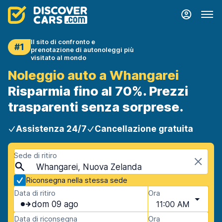
Il sito di confronto e
#1
prenotazione di autonoleggi più
visitato al mondo
Noleggio auto a Whangarei
Risparmia fino al 70%. Prezzi
trasparenti senza sorprese.
Assistenza 24/7
Cancellazione gratuita
Sede di ritiro
Whangarei, Nuova Zelanda
Riconsegna nella stessa sede
Data di ritiro
Ora
dom 09 ago
11:00 AM
Data di riconsegna
Ora