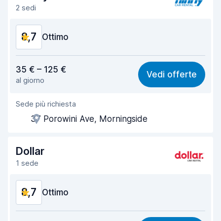
2 sedi
8,7
Ottimo
Rapporto qualità-prezzo
8,8
35 € – 125 €
Vedi offerte
al giorno
Facile da trovare
8,2
Sede più richiesta
Gentilezza degli agenti
9,2
37 Porowini Ave, Morningside
Rapidità del ritiro
8,0
Rapidità della riconsegna
8,2
Dollar
1 sede
Pulizia del veicolo
9,2
8,7
Condizioni dell'auto
Ottimo
9,3
Rapporto qualità-prezzo
8,9