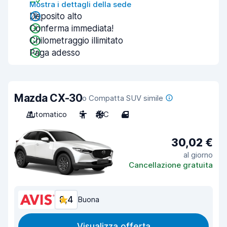
Mostra i dettagli della sede
Deposito alto
Conferma immediata!
Chilometraggio illimitato
Paga adesso
Mazda CX-30
o Compatta SUV simile
Automatico
5
A/C
4
30,02 €
al giorno
Cancellazione gratuita
8,4
Buona
Visualizza offerta