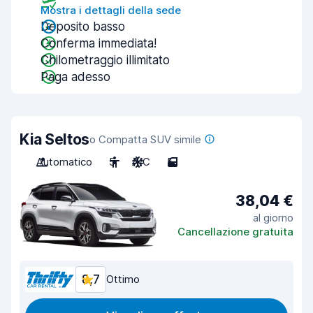
Mostra i dettagli della sede
Deposito basso
Conferma immediata!
Chilometraggio illimitato
Paga adesso
Kia Seltos
o Compatta SUV simile
Automatico
5
A/C
5
38,04 €
al giorno
Cancellazione gratuita
8,7
Ottimo