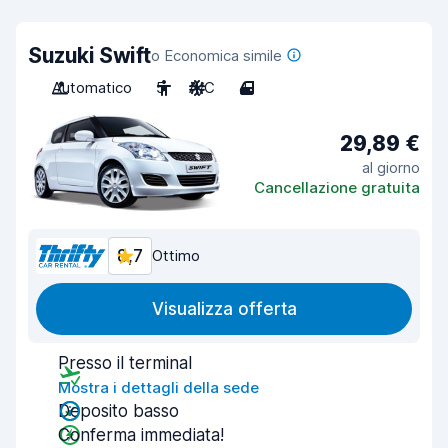
Suzuki Swift
o Economica simile
Automatico
5
A/C
4
29,89 €
al giorno
Cancellazione gratuita
8,7
Ottimo
Visualizza offerta
Presso il terminal
Mostra i dettagli della sede
Deposito basso
Conferma immediata!