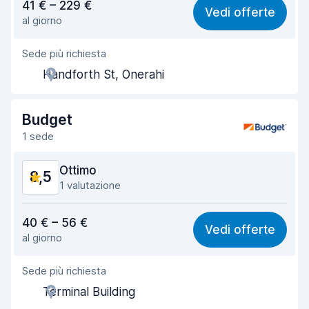
41 € – 229 €
Vedi offerte
al giorno
Facile da trovare
8,2
Sede più richiesta
Gentilezza degli agenti
9,1
Handforth St, Onerahi
Rapidità del ritiro
8,0
Rapidità della riconsegna
8,2
Budget
1 sede
Pulizia del veicolo
9,4
Ottimo
8,5
Condizioni dell'auto
9,3
1 valutazione
Rapporto qualità-prezzo
8,4
40 € – 56 €
Vedi offerte
al giorno
Facile da trovare
8,2
Sede più richiesta
Gentilezza degli agenti
8,7
Terminal Building
Rapidità del ritiro
8,0