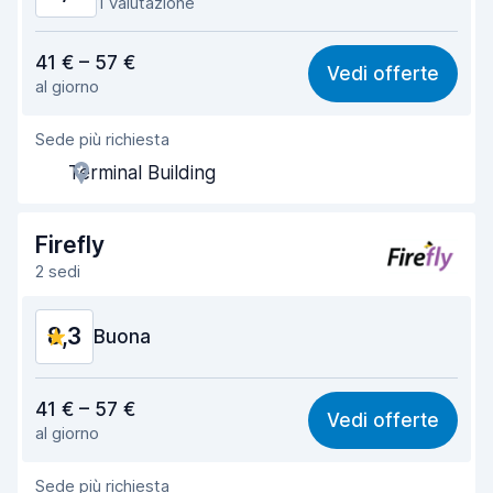
1 valutazione
Rapporto qualità-prezzo
8,3
41 € – 57 €
Vedi offerte
al giorno
Facile da trovare
8,2
Sede più richiesta
Gentilezza degli agenti
8,4
Terminal Building
Rapidità del ritiro
8,0
Rapidità della riconsegna
8,2
Firefly
2 sedi
Pulizia del veicolo
8,9
8,3
Condizioni dell'auto
Buona
8,8
Rapporto qualità-prezzo
8,4
41 € – 57 €
Vedi offerte
al giorno
Facile da trovare
8,2
Sede più richiesta
Gentilezza degli agenti
8,4