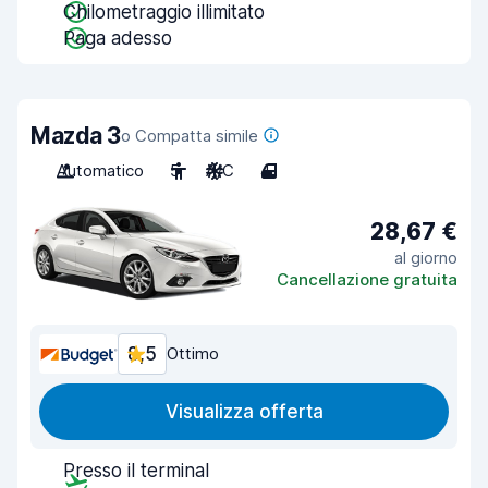
Chilometraggio illimitato
Paga adesso
Mazda 3
o Compatta simile
Automatico
5
A/C
4
28,67 €
al giorno
Cancellazione gratuita
8,5
Ottimo
Visualizza offerta
Presso il terminal