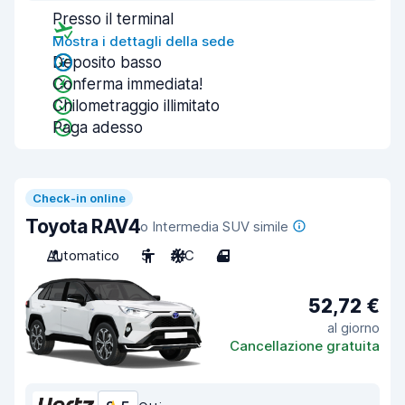
Presso il terminal
Mostra i dettagli della sede
Deposito basso
Conferma immediata!
Chilometraggio illimitato
Paga adesso
Check-in online
Toyota RAV4
o Intermedia SUV simile
Automatico
5
A/C
4
52,72 €
al giorno
Cancellazione gratuita