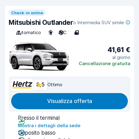
Check-in online
Mitsubishi Outlander
o Intermedia SUV simile
Automatico
5
A/C
4
41,61 €
al giorno
Cancellazione gratuita
8,5
Ottimo
Visualizza offerta
Presso il terminal
Mostra i dettagli della sede
Deposito basso