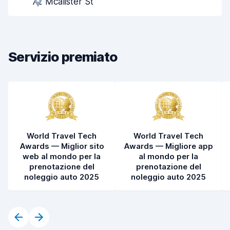
72 Mcalister St
Rapidità del ritiro
8,0
Rapidità della riconsegna
8,2
Servizio premiato
Pulizia del veicolo
8,5
Condizioni dell'auto
8,5
World Travel Tech
World Travel Tech
Awards — Miglior sito
Awards — Migliore app
web al mondo per la
al mondo per la
prenotazione del
prenotazione del
noleggio auto 2025
noleggio auto 2025