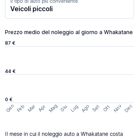
Il tipo di auto più conveniente
Veicoli piccoli
Prezzo medio del noleggio al giorno a Whakatane
87 €
44 €
0 €
Mag
Gen
Ago
Nov
Dec
Feb
Mar
Lug
Apr
Set
Giu
Ott
Il mese in cui il noleggio auto a Whakatane costa