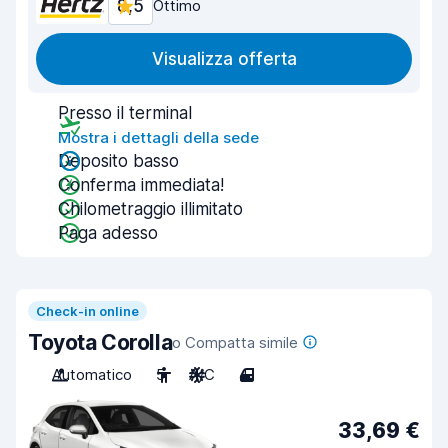
8,5
Ottimo
Visualizza offerta
Presso il terminal
Mostra i dettagli della sede
Deposito basso
Conferma immediata!
Chilometraggio illimitato
Paga adesso
Check-in online
Toyota Corolla
o Compatta simile
Automatico
5
A/C
4
33,69 €