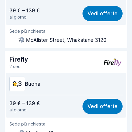
Rapporto qualità-prezzo
8,4
39 € – 139 €
Vedi offerte
al giorno
Facile da trovare
8,2
Sede più richiesta
Gentilezza degli agenti
8,7
72 McAlister Street, Whakatane 3120
Rapidità del ritiro
8,0
Rapidità della riconsegna
8,2
Firefly
2 sedi
Pulizia del veicolo
9,1
8,3
Condizioni dell'auto
Buona
9,1
Rapporto qualità-prezzo
8,4
39 € – 139 €
Vedi offerte
al giorno
Facile da trovare
8,2
Sede più richiesta
Gentilezza degli agenti
8,4