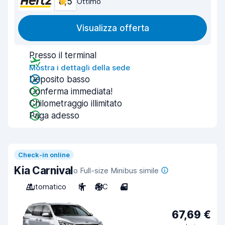
8,5
Ottimo
Visualizza offerta
Presso il terminal
Mostra i dettagli della sede
Deposito basso
Conferma immediata!
Chilometraggio illimitato
Paga adesso
Check-in online
Kia Carnival
o Full-size Minibus simile
Automatico
8
A/C
4
67,69 €