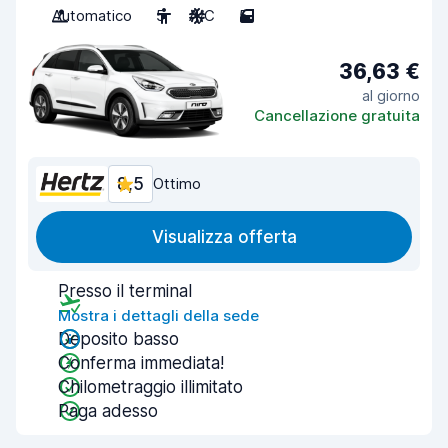
Automatico
5
A/C
5
36,63 €
al giorno
Cancellazione gratuita
8,5
Ottimo
Visualizza offerta
Presso il terminal
Mostra i dettagli della sede
Deposito basso
Conferma immediata!
Chilometraggio illimitato
Paga adesso