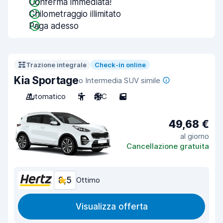
Conferma immediata!
Chilometraggio illimitato
Paga adesso
Trazione integrale
Check-in online
Kia Sportage
o Intermedia SUV simile
Automatico
5
A/C
5
49,68 €
al giorno
Cancellazione gratuita
8,5
Ottimo
Visualizza offerta