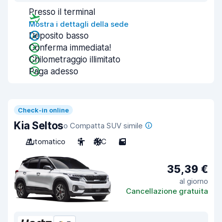
Presso il terminal
Mostra i dettagli della sede
Deposito basso
Conferma immediata!
Chilometraggio illimitato
Paga adesso
Check-in online
Kia Seltos
o Compatta SUV simile
Automatico
5
A/C
5
35,39 €
al giorno
Cancellazione gratuita