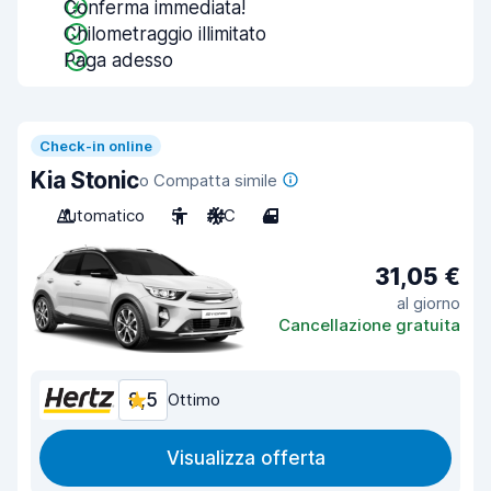
Conferma immediata!
Chilometraggio illimitato
Paga adesso
Check-in online
Kia Stonic
o Compatta simile
Automatico
5
A/C
4
31,05 €
al giorno
Cancellazione gratuita
8,5
Ottimo
Visualizza offerta