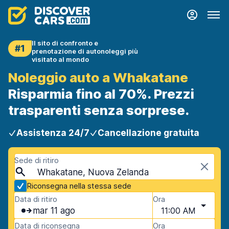
Il sito di confronto e
#1
prenotazione di autonoleggi più
visitato al mondo
Noleggio auto a Whakatane
Risparmia fino al 70%. Prezzi
trasparenti senza sorprese.
Assistenza 24/7
Cancellazione gratuita
Sede di ritiro
Whakatane, Nuova Zelanda
Riconsegna nella stessa sede
Data di ritiro
Ora
mar 11 ago
11:00 AM
Data di riconsegna
Ora