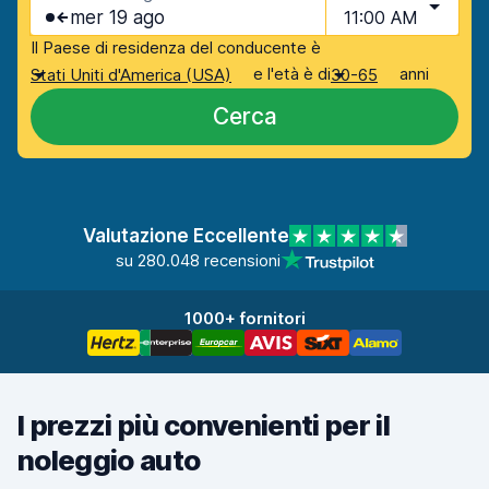
mer 19 ago
11:00 AM
Il Paese di residenza del conducente è
e l'età è di
anni
Stati Uniti d'America (USA)
30-65
Cerca
Valutazione Eccellente
su 280.048 recensioni
1000+ fornitori
I prezzi più convenienti per il
noleggio auto