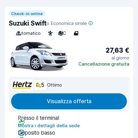
Check-in online
Suzuki Swift
o Economica simile
Automatico
5
A/C
4
27,63 €
al giorno
Cancellazione gratuita
8,5
Ottimo
Visualizza offerta
Presso il terminal
Mostra i dettagli della sede
Deposito basso