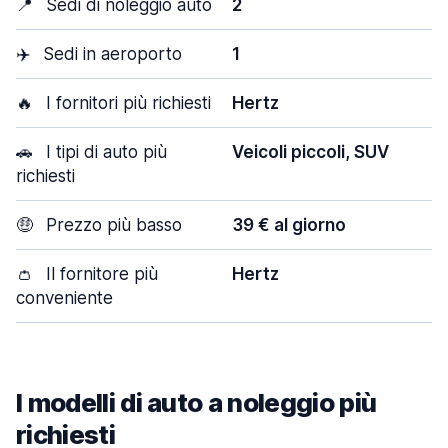
📍
Sedi di noleggio auto
2
✈️
Sedi in aeroporto
1
🔥
I fornitori più richiesti
Hertz
🚗
I tipi di auto più
Veicoli piccoli, SUV
richiesti
🤑
Prezzo più basso
39 € al giorno
👛
Il fornitore più
Hertz
conveniente
I modelli di auto a noleggio più
richiesti