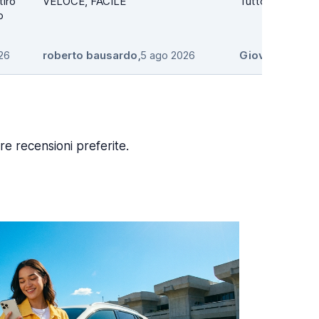
tiro
VELOCE, FACILE
Tutto perfetto
o
26
roberto bausardo
,
5 ago 2026
Giovanni Rom
re recensioni preferite.