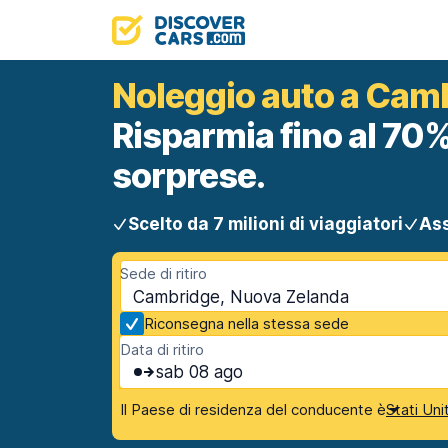
Noleggio auto a Cam
Risparmia fino al 70%
sorprese.
Scelto da 7 milioni di viaggiatori
Ass
Sede di ritiro
Cambridge, Nuova Zelanda
Riconsegna nella stessa sede
Data di ritiro
sab 08 ago
Il Paese di residenza del conducente è
Stati Uni