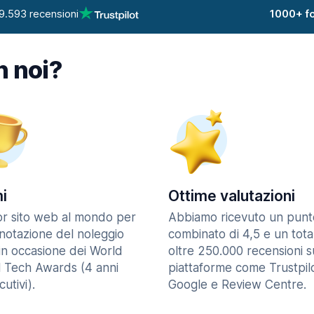
9.593 recensioni
1000+ fo
n noi?
i
Ottime valutazioni
ior sito web al mondo per
Abbiamo ricevuto un punt
enotazione del noleggio
combinato di 4,5 e un tota
in occasione dei World
oltre 250.000 recensioni s
l Tech Awards (4 anni
piattaforme come Trustpilo
utivi).
Google e Review Centre.