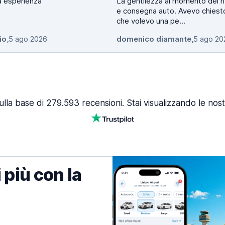
a esperienza
La gentilezza al momento del ri
e consegna auto. Avevo chiest
che volevo una pe...
io
,
5 ago 2026
domenico diamante
,
5 ago 20
ulla base di 279.593 recensioni. Stai visualizzando le nost
 più con la