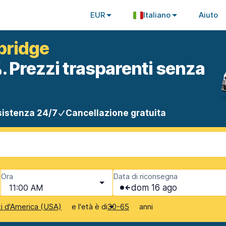
EUR
Italiano
Aiuto
bridge
. Prezzi trasparenti senza
istenza 24/7
Cancellazione gratuita
Ora
Data di riconsegna
11:00 AM
dom 16 ago
e l'età è di
anni
ti d'America (USA)
30-65