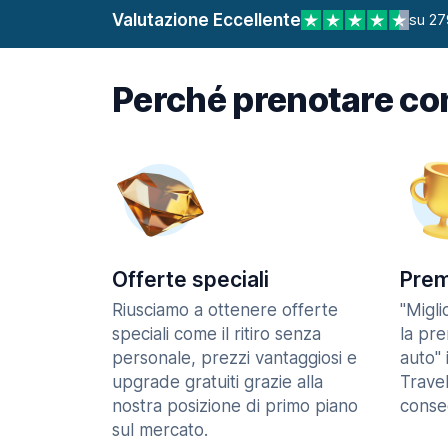
Valutazione Eccellente
su 27
Perché prenotare co
Offerte speciali
Prem
Riusciamo a ottenere offerte
"Migl
speciali come il ritiro senza
la pr
personale, prezzi vantaggiosi e
auto" 
upgrade gratuiti grazie alla
Trave
nostra posizione di primo piano
consec
sul mercato.