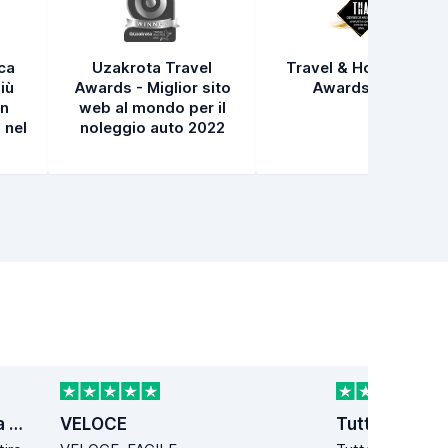
ica
Uzakrota Travel
Travel & Hospitality
iù
Awards - Miglior sito
Awards 2021
in
web al mondo per il
 nel
noleggio auto 2022
La gentilezza della Signora Stefania localita´ Poggio
VELOCE
Tutto perfet