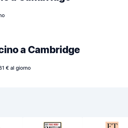
rno
vicino a Cambridge
81 € al giorno