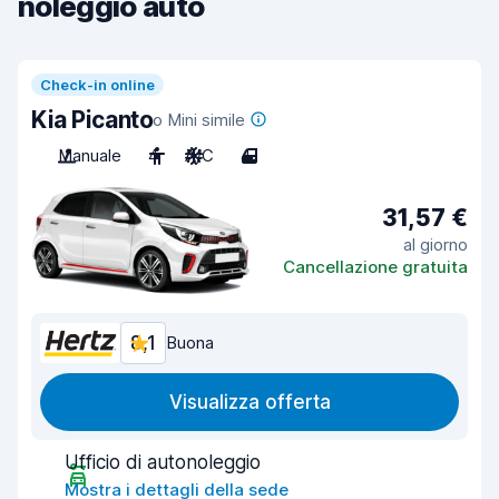
noleggio auto
Check-in online
Kia Picanto
o Mini simile
Manuale
4
A/C
4
31,57 €
al giorno
Cancellazione gratuita
8,1
Buona
Visualizza offerta
Ufficio di autonoleggio
Mostra i dettagli della sede