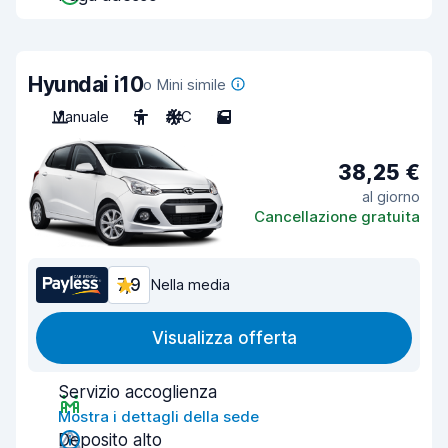
Hyundai i10
o Mini simile
Manuale
5
A/C
5
38,25 €
al giorno
Cancellazione gratuita
7,9
Nella media
Visualizza offerta
Servizio accoglienza
Mostra i dettagli della sede
Deposito alto