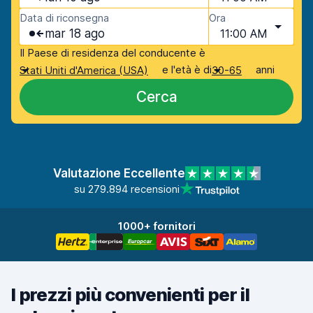
Data di riconsegna
Ora
mar 18 ago
11:00 AM
Il Paese di residenza del conducente è
e l'età è di
anni
Stati Uniti d'America (USA)
30-65
Cerca
Valutazione Eccellente
su 279.894 recensioni
1000+ fornitori
I prezzi più convenienti per il