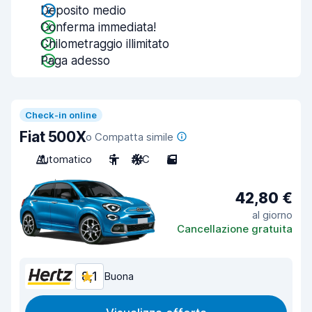
Deposito medio
Conferma immediata!
Chilometraggio illimitato
Paga adesso
Check-in online
Fiat 500X
o Compatta simile
Automatico
5
A/C
5
42,80 €
al giorno
Cancellazione gratuita
8,1
Buona