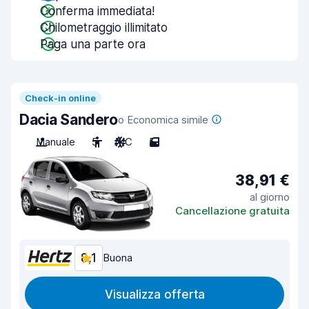
Conferma immediata!
Chilometraggio illimitato
Paga una parte ora
Check-in online
Dacia Sandero
o Economica simile
Manuale
5
A/C
5
38,91 €
al giorno
Cancellazione gratuita
8,1
Buona
Visualizza offerta