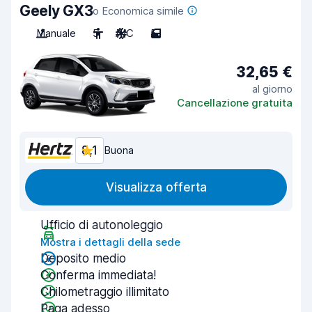
Geely GX3
o Economica simile
Manuale
5
A/C
5
32,65 €
al giorno
Cancellazione gratuita
8,1
Buona
Visualizza offerta
Ufficio di autonoleggio
Mostra i dettagli della sede
Deposito medio
Conferma immediata!
Chilometraggio illimitato
Paga adesso