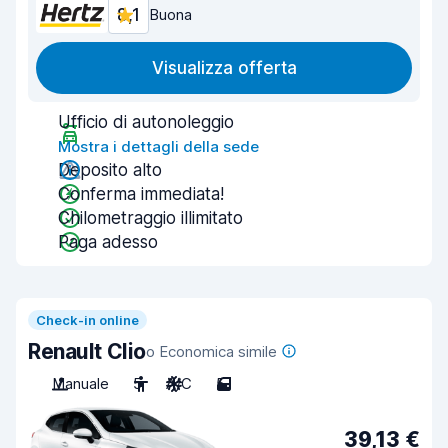
8,1
Buona
Visualizza offerta
Ufficio di autonoleggio
Mostra i dettagli della sede
Deposito alto
Conferma immediata!
Chilometraggio illimitato
Paga adesso
Check-in online
Renault Clio
o Economica simile
Manuale
5
A/C
5
39,13 €