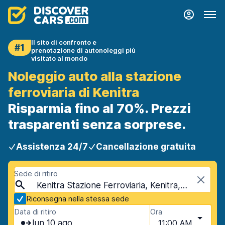
Il sito di confronto e
#1
prenotazione di autonoleggi più
visitato al mondo
Noleggio auto alla stazione
ferroviaria di Kenitra
Risparmia fino al 70%. Prezzi
trasparenti senza sorprese.
Assistenza 24/7
Cancellazione gratuita
Sede di ritiro
Kenitra Stazione Ferroviaria, Kenitra, Marocco
Riconsegna nella stessa sede
Data di ritiro
Ora
lun 10 ago
11:00 AM