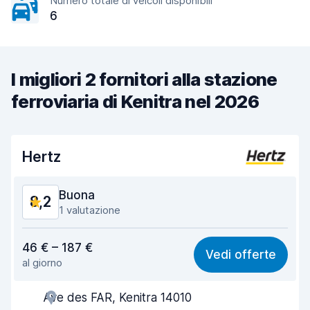
Numero totale di veicoli disponibili
6
I migliori 2 fornitori alla stazione
ferroviaria di Kenitra nel 2026
Hertz
Buona
8,2
1 valutazione
Rapporto qualità-prezzo
7,8
46 € – 187 €
Vedi offerte
al giorno
Facile da trovare
8,2
Ave des FAR, Kenitra 14010
Gentilezza degli agenti
8,5