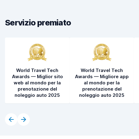
Pulizia del veicolo
7,9
Condizioni dell'auto
7,7
Servizio premiato
World Travel Tech
World Travel Tech
Awards — Miglior sito
Awards — Migliore app
web al mondo per la
al mondo per la
prenotazione del
prenotazione del
noleggio auto 2025
noleggio auto 2025