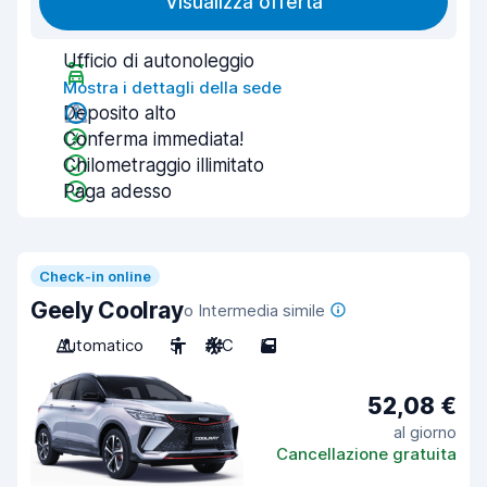
Visualizza offerta
Ufficio di autonoleggio
Mostra i dettagli della sede
Deposito alto
Conferma immediata!
Chilometraggio illimitato
Paga adesso
Check-in online
Geely Coolray
o Intermedia simile
Automatico
5
A/C
5
52,08 €
al giorno
Cancellazione gratuita