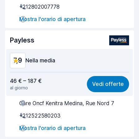
+212802007778
Rapidità del ritiro
8,0
Mostra l'orario di apertura
Rapidità della riconsegna
8,2
Pulizia del veicolo
8,2
Payless
Condizioni dell'auto
8,1
7,9
Nella media
Rapporto qualità-prezzo
7,6
46 € – 187 €
Vedi offerte
al giorno
Facile da trovare
8,2
Gare Oncf Kenitra Medina, Rue Nord 7
Gentilezza degli agenti
7,8
+212522580203
Rapidità del ritiro
8,0
Mostra l'orario di apertura
Rapidità della riconsegna
8,2