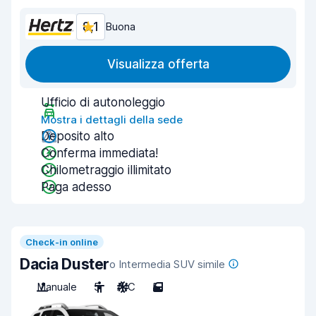
8,1
Buona
Visualizza offerta
Ufficio di autonoleggio
Mostra i dettagli della sede
Deposito alto
Conferma immediata!
Chilometraggio illimitato
Paga adesso
Check-in online
Dacia Duster
o Intermedia SUV simile
Manuale
5
A/C
5