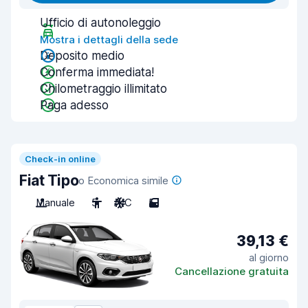
Ufficio di autonoleggio
Mostra i dettagli della sede
Deposito medio
Conferma immediata!
Chilometraggio illimitato
Paga adesso
Check-in online
Fiat Tipo
o Economica simile
Manuale
5
A/C
5
39,13 €
al giorno
Cancellazione gratuita