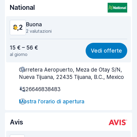
Pulizia del veicolo
8,8
National
Condizioni dell'auto
8,5
Buona
8,2
2 valutazioni
Rapporto qualità-prezzo
7,4
15 € – 56 €
Vedi offerte
al giorno
Facile da trovare
8,2
Carretera Aeropuerto, Meza de Otay S/N,
Gentilezza degli agenti
8,1
Nueva Tijuana, 22435 Tijuana, B.C., Mexico
Rapidità del ritiro
8,0
+526646838483
Rapidità della riconsegna
8,2
Mostra l'orario di apertura
Pulizia del veicolo
8,7
Avis
Condizioni dell'auto
8,5