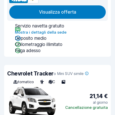
Visualizza offerta
Servizio navetta gratuito
Mostra i dettagli della sede
Deposito medio
Chilometraggio illimitato
Paga adesso
Chevrolet Tracker
o Mini SUV simile
Automatico
5
A/C
5
21,14 €
al giorno
Cancellazione gratuita