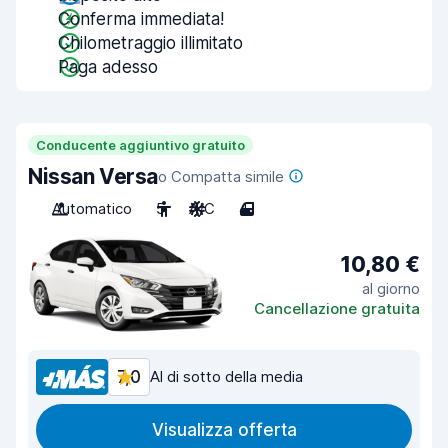
Conferma immediata!
Chilometraggio illimitato
Paga adesso
Conducente aggiuntivo gratuito
Nissan Versa
o Compatta simile
Automatico
5
A/C
4
10,80 €
al giorno
Cancellazione gratuita
7,0
Al di sotto della media
Visualizza offerta