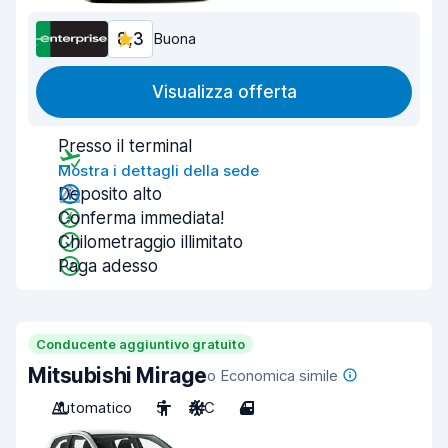
8,3
Buona
Visualizza offerta
Presso il terminal
Mostra i dettagli della sede
Deposito alto
Conferma immediata!
Chilometraggio illimitato
Paga adesso
Conducente aggiuntivo gratuito
Mitsubishi Mirage
o Economica simile
Automatico
5
A/C
4