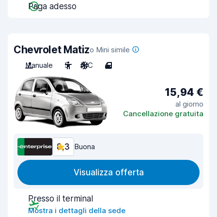
Paga adesso
Chevrolet Matiz
o Mini simile
Manuale
5
A/C
4
15,94 €
al giorno
Cancellazione gratuita
8,3
Buona
Visualizza offerta
Presso il terminal
Mostra i dettagli della sede