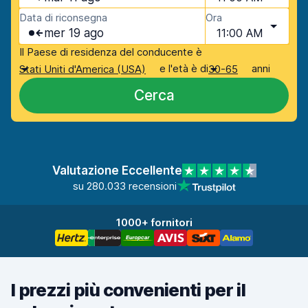
Data di riconsegna
Ora
mer 19 ago
11:00 AM
Il Paese di residenza del conducente è
e l'età è di
anni
Stati Uniti d'America (USA)
30-65
Cerca
Valutazione Eccellente
su 280.033 recensioni
1000+ fornitori
I prezzi più convenienti per il