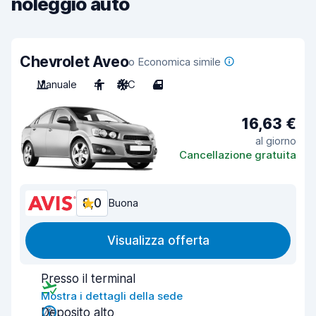
noleggio auto
Chevrolet Aveo
o Economica simile
Manuale
4
A/C
4
16,63 €
al giorno
Cancellazione gratuita
8,0
Buona
Visualizza offerta
Presso il terminal
Mostra i dettagli della sede
Deposito alto