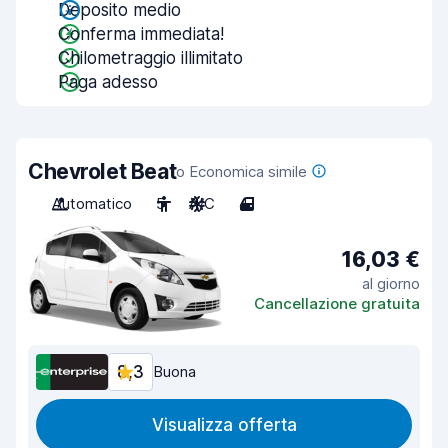
Deposito medio
Conferma immediata!
Chilometraggio illimitato
Paga adesso
Chevrolet Beat
o Economica simile
Automatico
5
A/C
4
16,03 €
al giorno
Cancellazione gratuita
8,3
Buona
Visualizza offerta