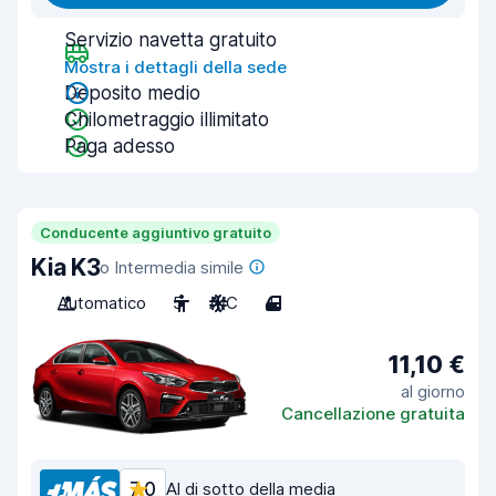
Servizio navetta gratuito
Mostra i dettagli della sede
Deposito medio
Chilometraggio illimitato
Paga adesso
Conducente aggiuntivo gratuito
Kia K3
o Intermedia simile
Automatico
5
A/C
4
11,10 €
al giorno
Cancellazione gratuita
7,0
Al di sotto della media