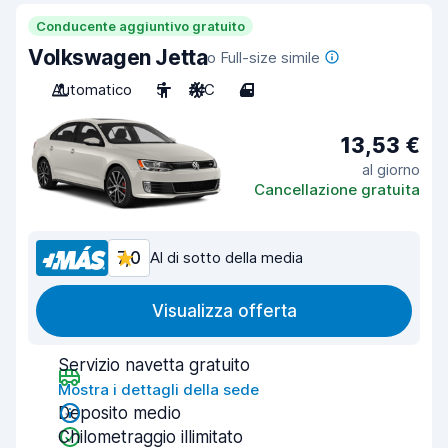
Conducente aggiuntivo gratuito
Volkswagen Jetta
o Full-size simile
Automatico
5
A/C
4
13,53 €
al giorno
Cancellazione gratuita
7,0
Al di sotto della media
Visualizza offerta
Servizio navetta gratuito
Mostra i dettagli della sede
Deposito medio
Chilometraggio illimitato