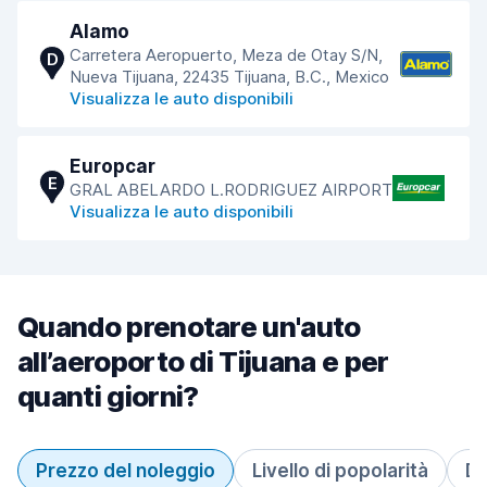
Alamo
Carretera Aeropuerto, Meza de Otay S/N,
D
Nueva Tijuana, 22435 Tijuana, B.C., Mexico
Visualizza le auto disponibili
Europcar
E
GRAL ABELARDO L.RODRIGUEZ AIRPORT
Visualizza le auto disponibili
Quando prenotare un'auto
all’aeroporto di Tijuana e per
quanti giorni?
Prezzo del noleggio
Livello di popolarità
Du