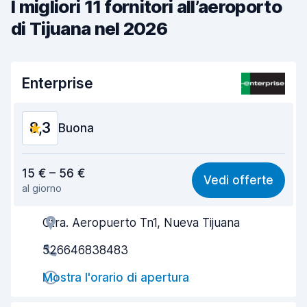
I migliori 11 fornitori all’aeroporto
di Tijuana nel 2026
Enterprise
8,3
Buona
Rapporto qualità-prezzo
7,7
15 € – 56 €
Vedi offerte
al giorno
Facile da trovare
8,2
Ctra. Aeropuerto Tn1, Nueva Tijuana
Gentilezza degli agenti
8,3
526646838483
Rapidità del ritiro
8,0
Mostra l'orario di apertura
Rapidità della riconsegna
8,2