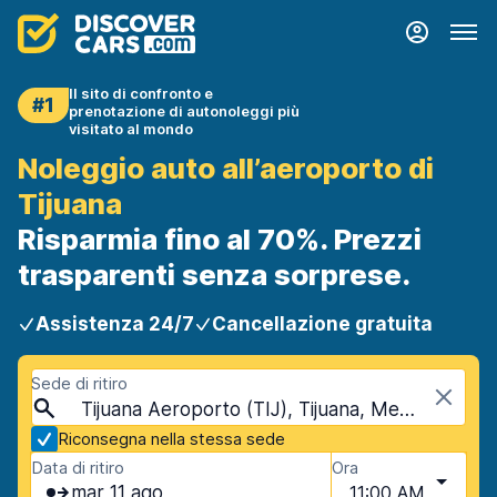
Il sito di confronto e
#1
prenotazione di autonoleggi più
visitato al mondo
Noleggio auto all’aeroporto di
Tijuana
Risparmia fino al 70%. Prezzi
trasparenti senza sorprese.
Assistenza 24/7
Cancellazione gratuita
Sede di ritiro
Tijuana Aeroporto (TIJ), Tijuana, Messico
Riconsegna nella stessa sede
Data di ritiro
Ora
mar 11 ago
11:00 AM