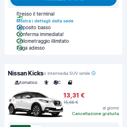
Presso il terminal
Mostra i dettagli della sede
Deposito basso
Conferma immediata!
Chilometraggio illimitato
Paga adesso
Nissan Kicks
o Intermedia SUV simile
Automatico
5
A/C
4
13,31 €
15,66 €
al giorno
Cancellazione gratuita