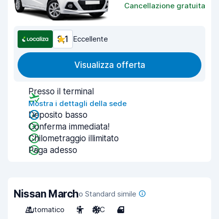
Cancellazione gratuita
9,1
Eccellente
Visualizza offerta
Presso il terminal
Mostra i dettagli della sede
Deposito basso
Conferma immediata!
Chilometraggio illimitato
Paga adesso
Nissan March
o Standard simile
Automatico
5
A/C
4