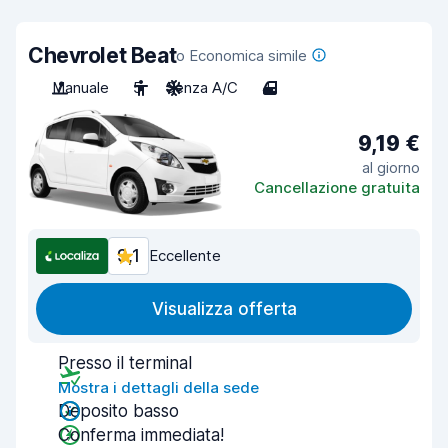
Chevrolet Beat
o Economica simile
Manuale
5
Senza A/C
4
9,19 €
al giorno
Cancellazione gratuita
9,1
Eccellente
Visualizza offerta
Presso il terminal
Mostra i dettagli della sede
Deposito basso
Conferma immediata!