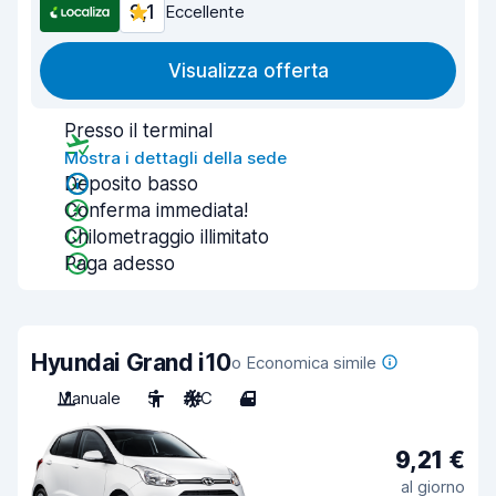
9,1
Eccellente
Visualizza offerta
Presso il terminal
Mostra i dettagli della sede
Deposito basso
Conferma immediata!
Chilometraggio illimitato
Paga adesso
Hyundai Grand i10
o Economica simile
Manuale
5
A/C
4
9,21 €
al giorno