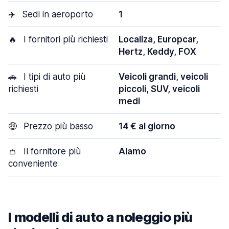
✈️
Sedi in aeroporto
1
🔥
I fornitori più richiesti
Localiza, Europcar,
Hertz, Keddy, FOX
🚗
I tipi di auto più
Veicoli grandi, veicoli
richiesti
piccoli, SUV, veicoli
medi
🤑
Prezzo più basso
14 € al giorno
👛
Il fornitore più
Alamo
conveniente
I modelli di auto a noleggio più