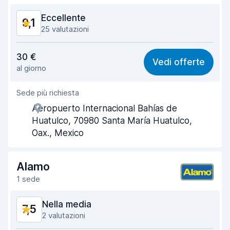
Eccellente
9,1
25 valutazioni
Rapporto qualità-prezzo
9,2
30 €
Vedi offerte
al giorno
Facile da trovare
9,2
Sede più richiesta
Gentilezza degli agenti
9,2
Aeropuerto Internacional Bahías de
Rapidità del ritiro
8,8
Huatulco, 70980 Santa María Huatulco,
Oax., Mexico
Rapidità della riconsegna
8,3
Pulizia del veicolo
9,6
Alamo
1 sede
Condizioni dell'auto
9,5
Nella media
7,5
2 valutazioni