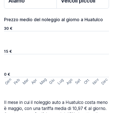
Alamo
Veicoli piccoli
Prezzo medio del noleggio al giorno a Huatulco
30 €
15 €
0 €
Mag
Gen
Ago
Nov
Dec
Feb
Mar
Lug
Apr
Set
Giu
Ott
Il mese in cui il noleggio auto a Huatulco costa meno
è maggio, con una tariffa media di 10,97 € al giorno.