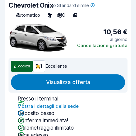
Chevrolet Onix
o Standard simile
Automatico
5
A/C
4
10,56 €
al giorno
Cancellazione gratuita
9,1
Eccellente
Visualizza offerta
Presso il terminal
Mostra i dettagli della sede
Deposito basso
Conferma immediata!
Chilometraggio illimitato
Paga adesso