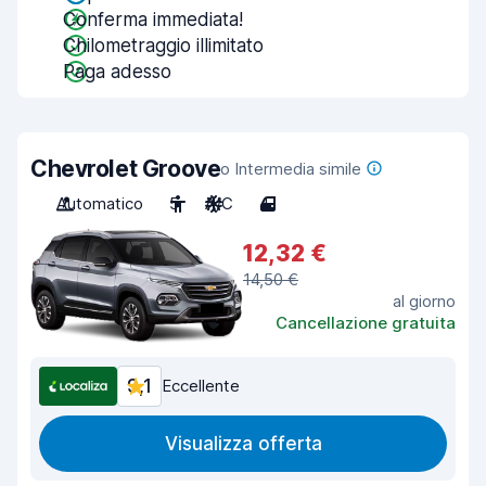
Conferma immediata!
Chilometraggio illimitato
Paga adesso
Chevrolet Groove
o Intermedia simile
Automatico
5
A/C
4
12,32 €
14,50 €
al giorno
Cancellazione gratuita
9,1
Eccellente
Visualizza offerta