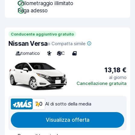
Chilometraggio illimitato
Paga adesso
Conducente aggiuntivo gratuito
Nissan Versa
o Compatta simile
Automatico
5
A/C
4
13,18 €
al giorno
Cancellazione gratuita
7,0
Al di sotto della media
Visualizza offerta