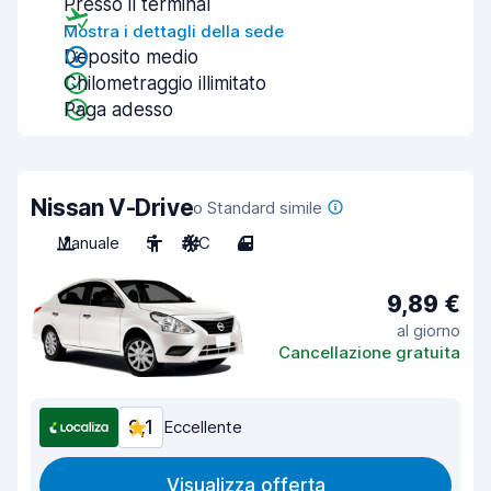
Presso il terminal
Mostra i dettagli della sede
Deposito medio
Chilometraggio illimitato
Paga adesso
Nissan V-Drive
o Standard simile
Manuale
5
A/C
4
9,89 €
al giorno
Cancellazione gratuita
9,1
Eccellente
Visualizza offerta