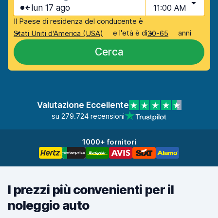
lun 17 ago
11:00 AM
Il Paese di residenza del conducente è
e l'età è di
anni
Stati Uniti d'America (USA)
30-65
Cerca
Valutazione Eccellente
su 279.724 recensioni
1000+ fornitori
I prezzi più convenienti per il
noleggio auto