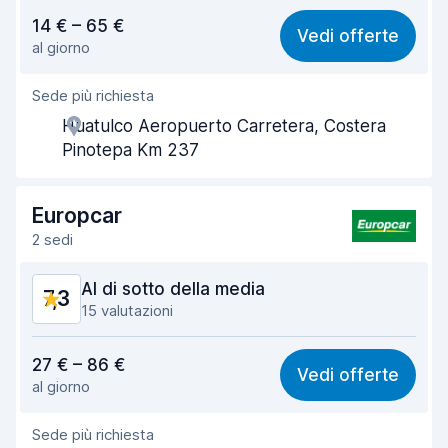
Rapporto qualità-prezzo
6,7
14 € – 65 €
Vedi offerte
al giorno
Facile da trovare
8,1
Sede più richiesta
Gentilezza degli agenti
7,1
Huatulco Aeropuerto Carretera, Costera
Rapidità del ritiro
7,9
Pinotepa Km 237
Rapidità della riconsegna
8,1
Europcar
Pulizia del veicolo
7,3
2 sedi
Condizioni dell'auto
7,0
Al di sotto della media
7,3
15 valutazioni
Rapporto qualità-prezzo
6,1
27 € – 86 €
Vedi offerte
al giorno
Facile da trovare
9,0
Sede più richiesta
Gentilezza degli agenti
6,5