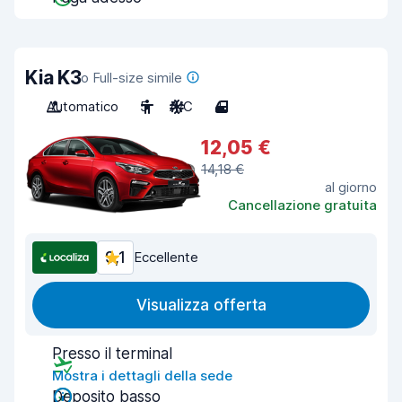
Kia K3
o Full-size simile
Automatico
5
A/C
4
12,05 €
14,18 €
al giorno
Cancellazione gratuita
9,1
Eccellente
Visualizza offerta
Presso il terminal
Mostra i dettagli della sede
Deposito basso