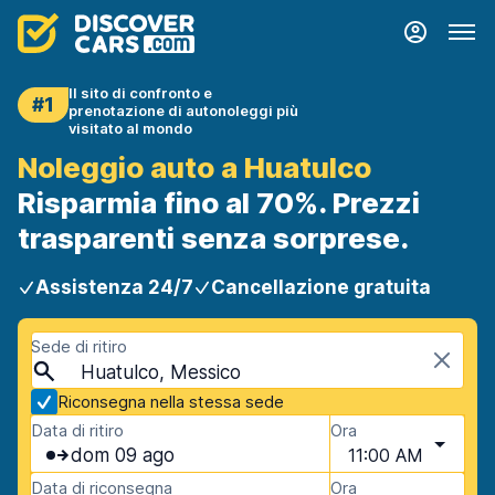
Il sito di confronto e
#1
prenotazione di autonoleggi più
visitato al mondo
Noleggio auto a Huatulco
Risparmia fino al 70%. Prezzi
trasparenti senza sorprese.
Assistenza 24/7
Cancellazione gratuita
Sede di ritiro
Huatulco, Messico
Riconsegna nella stessa sede
Data di ritiro
Ora
dom 09 ago
11:00 AM
Data di riconsegna
Ora