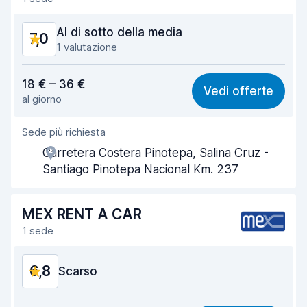
Condizioni dell'auto
6,6
Al di sotto della media
7,0
1 valutazione
Rapporto qualità-prezzo
5,9
18 € – 36 €
Vedi offerte
al giorno
Facile da trovare
8,2
Sede più richiesta
Gentilezza degli agenti
5,5
Carretera Costera Pinotepa, Salina Cruz -
Rapidità del ritiro
8,0
Santiago Pinotepa Nacional Km. 237
Rapidità della riconsegna
8,2
MEX RENT A CAR
Pulizia del veicolo
6,9
1 sede
Condizioni dell'auto
6,5
6,8
Scarso
Rapporto qualità-prezzo
5,1