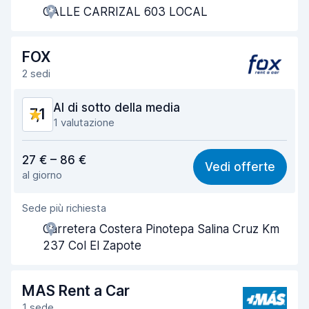
CALLE CARRIZAL 603 LOCAL
Rapidità del ritiro
6,8
Rapidità della riconsegna
7,4
FOX
2 sedi
Pulizia del veicolo
7,9
Al di sotto della media
7,1
Condizioni dell'auto
7,2
1 valutazione
Rapporto qualità-prezzo
5,5
27 € – 86 €
Vedi offerte
al giorno
Facile da trovare
8,2
Sede più richiesta
Gentilezza degli agenti
6,0
Carretera Costera Pinotepa Salina Cruz Km
Rapidità del ritiro
8,0
237 Col El Zapote
Rapidità della riconsegna
8,2
MAS Rent a Car
Pulizia del veicolo
6,9
1 sede