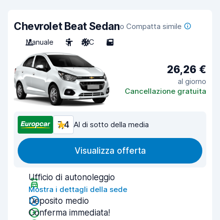
Chevrolet Beat Sedan
o Compatta simile
Manuale
5
A/C
5
26,26 €
al giorno
Cancellazione gratuita
7,4
Al di sotto della media
Visualizza offerta
Ufficio di autonoleggio
Mostra i dettagli della sede
Deposito medio
Conferma immediata!