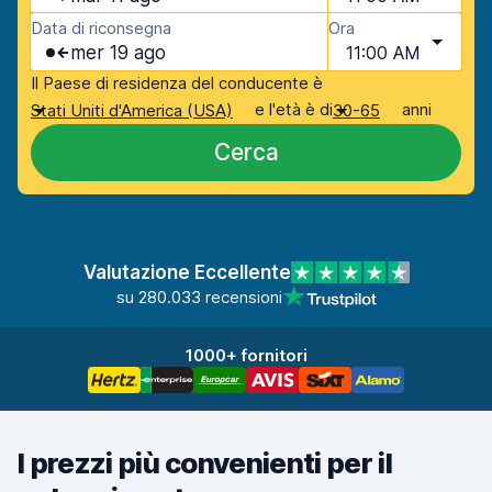
Data di riconsegna
Ora
mer 19 ago
11:00 AM
Il Paese di residenza del conducente è
e l'età è di
anni
Stati Uniti d'America (USA)
30-65
Cerca
Valutazione Eccellente
su 280.033 recensioni
1000+ fornitori
I prezzi più convenienti per il