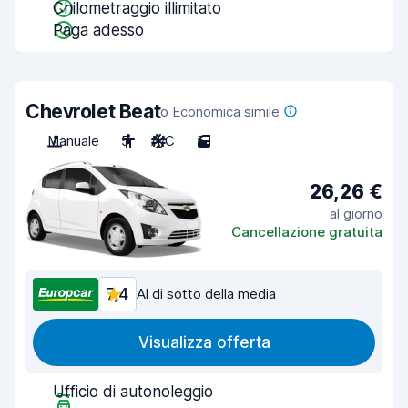
Chilometraggio illimitato
Paga adesso
Chevrolet Beat
o Economica simile
Manuale
5
A/C
5
26,26 €
al giorno
Cancellazione gratuita
7,4
Al di sotto della media
Visualizza offerta
Ufficio di autonoleggio