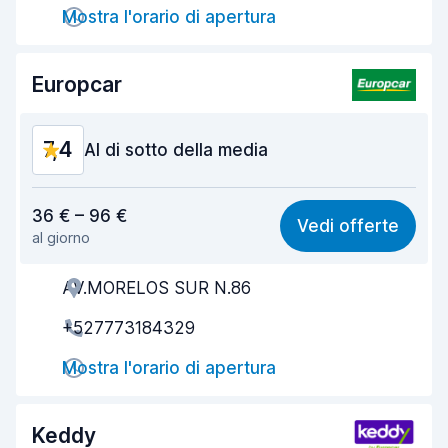
Rapidità della riconsegna
8,1
Mostra l'orario di apertura
Pulizia del veicolo
8,2
Europcar
Condizioni dell'auto
7,5
7,4
Al di sotto della media
Rapporto qualità-prezzo
6,0
36 € – 96 €
Vedi offerte
al giorno
Facile da trovare
8,2
AV.MORELOS SUR N.86
Gentilezza degli agenti
6,4
+527773184329
Rapidità del ritiro
8,0
Mostra l'orario di apertura
Rapidità della riconsegna
8,2
Pulizia del veicolo
7,9
Keddy