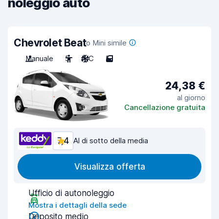
noleggio auto
Chevrolet Beat
o Mini simile
Manuale
5
A/C
5
24,38 €
al giorno
Cancellazione gratuita
7,4
Al di sotto della media
Visualizza offerta
Ufficio di autonoleggio
Mostra i dettagli della sede
Deposito medio