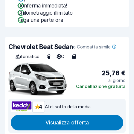
Conferma immediata!
Chilometraggio illimitato
Paga una parte ora
Chevrolet Beat Sedan
o Compatta simile
Automatico
5
A/C
5
25,76 €
al giorno
Cancellazione gratuita
7,4
Al di sotto della media
Visualizza offerta