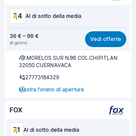
Condizioni dell'auto
7,3
7,4
Al di sotto della media
Rapporto qualità-prezzo
6,5
36 € – 96 €
Vedi offerte
al giorno
Facile da trovare
8,2
AV.MORELOS SUR N.86 COL.CHIPITLAN
Gentilezza degli agenti
6,9
32050 CUERNAVACA
Rapidità del ritiro
8,0
+527773184329
Rapidità della riconsegna
8,2
Mostra l'orario di apertura
Pulizia del veicolo
7,0
FOX
Condizioni dell'auto
6,7
7,1
Al di sotto della media