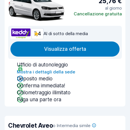
25,76 €
al giorno
Cancellazione gratuita
7,4
Al di sotto della media
Visualizza offerta
Ufficio di autonoleggio
Mostra i dettagli della sede
Deposito medio
Conferma immediata!
Chilometraggio illimitato
Paga una parte ora
Chevrolet Aveo
o Intermedia simile