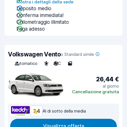
Mostra i dettagli della sede
Deposito medio
Conferma immediata!
Chilometraggio illimitato
Paga adesso
Volkswagen Vento
o Standard simile
Automatico
5
A/C
5
26,44 €
al giorno
Cancellazione gratuita
7,4
Al di sotto della media
Visualizza offerta