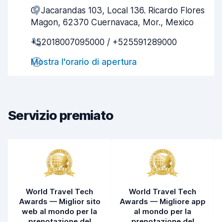
C. Jacarandas 103, Local 136. Ricardo Flores
Gentilezza degli agenti
5,9
Magon, 62370 Cuernavaca, Mor., Mexico
Rapidità del ritiro
7,8
+52018007095000 / +525591289000
Rapidità della riconsegna
8,1
Mostra l'orario di apertura
Pulizia del veicolo
7,2
Condizioni dell'auto
6,4
Servizio premiato
World Travel Tech
World Travel Tech
Awards — Miglior sito
Awards — Migliore app
web al mondo per la
al mondo per la
prenotazione del
prenotazione del