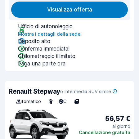
Visualizza offerta
Ufficio di autonoleggio
Mostra i dettagli della sede
Deposito alto
Conferma immediata!
Chilometraggio illimitato
Paga una parte ora
Renault Stepway
o Intermedia SUV simile
Automatico
5
A/C
5
56,57 €
al giorno
Cancellazione gratuita