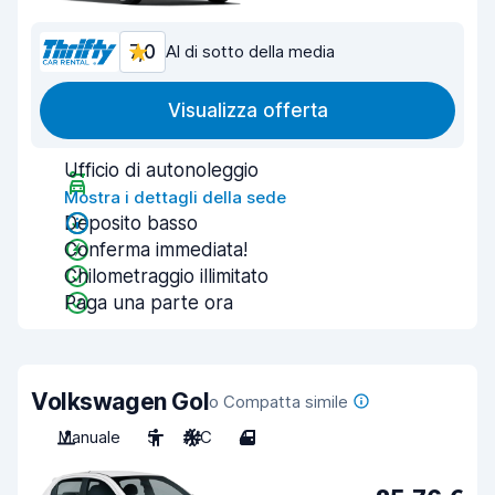
7,0
Al di sotto della media
Visualizza offerta
Ufficio di autonoleggio
Mostra i dettagli della sede
Deposito basso
Conferma immediata!
Chilometraggio illimitato
Paga una parte ora
Volkswagen Gol
o Compatta simile
Manuale
5
A/C
4