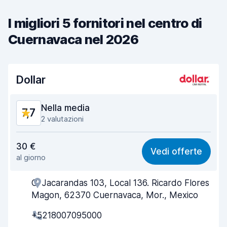
I migliori 5 fornitori nel centro di
Cuernavaca nel 2026
Dollar
Nella media
7,7
2 valutazioni
Rapporto qualità-prezzo
7,3
30 €
Vedi offerte
al giorno
Facile da trovare
8,1
C. Jacarandas 103, Local 136. Ricardo Flores
Gentilezza degli agenti
7,2
Magon, 62370 Cuernavaca, Mor., Mexico
Rapidità del ritiro
7,9
+5218007095000