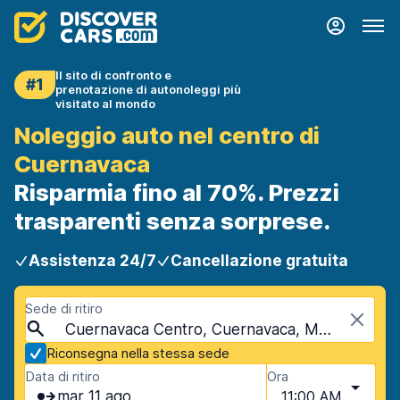
Il sito di confronto e
#1
prenotazione di autonoleggi più
visitato al mondo
Noleggio auto nel centro di
Cuernavaca
Risparmia fino al 70%. Prezzi
trasparenti senza sorprese.
Assistenza 24/7
Cancellazione gratuita
Sede di ritiro
Cuernavaca Centro, Cuernavaca, Messico
Riconsegna nella stessa sede
Data di ritiro
Ora
mar 11 ago
11:00 AM