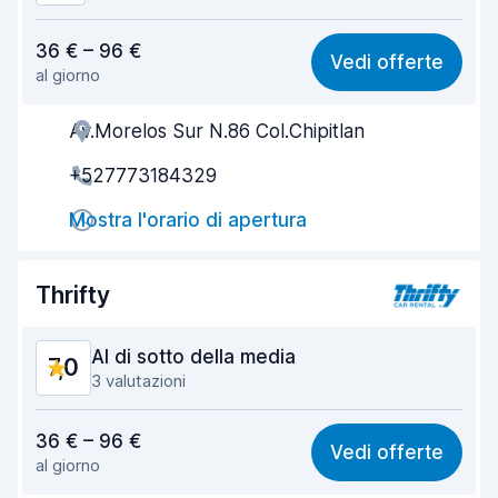
Rapporto qualità-prezzo
5,5
36 € – 96 €
Vedi offerte
al giorno
Facile da trovare
8,2
Av.Morelos Sur N.86 Col.Chipitlan
Gentilezza degli agenti
6,0
+527773184329
Rapidità del ritiro
8,0
Mostra l'orario di apertura
Rapidità della riconsegna
8,2
Pulizia del veicolo
6,9
Thrifty
Condizioni dell'auto
6,6
Al di sotto della media
7,0
3 valutazioni
Rapporto qualità-prezzo
5,4
36 € – 96 €
Vedi offerte
al giorno
Facile da trovare
8,1