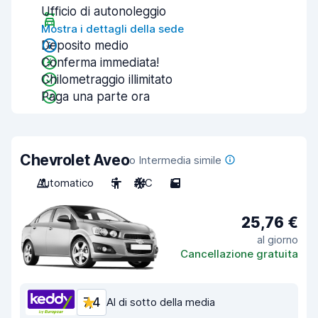
Ufficio di autonoleggio
Mostra i dettagli della sede
Deposito medio
Conferma immediata!
Chilometraggio illimitato
Paga una parte ora
Chevrolet Aveo
o Intermedia simile
Automatico
5
A/C
5
25,76 €
al giorno
Cancellazione gratuita
7,4
Al di sotto della media