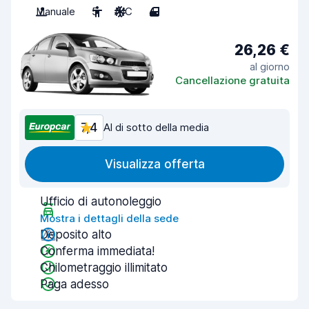
Manuale
5
A/C
4
26,26 €
al giorno
Cancellazione gratuita
7,4
Al di sotto della media
Visualizza offerta
Ufficio di autonoleggio
Mostra i dettagli della sede
Deposito alto
Conferma immediata!
Chilometraggio illimitato
Paga adesso