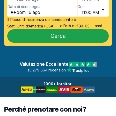
Data di riconsegna
Ora
dom 16 ago
11:00 AM
Il Paese di residenza del conducente è
e l'età è di
anni
Stati Uniti d'America (USA)
30-65
Cerca
Valutazione Eccellente
su 279.664 recensioni
1000+ fornitori
Perché prenotare con noi?