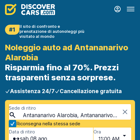
Il sito di confronto e
#1
prenotazione di autonoleggi più
visitato al mondo
Noleggio auto ad Antananarivo
Alarobia
Risparmia fino al 70%. Prezzi
trasparenti senza sorprese.
Assistenza 24/7
Cancellazione gratuita
Sede di ritiro
Antananarivo Alarobia, Antananarivo, Madagascar
Riconsegna nella stessa sede
Data di ritiro
Ora
sab 08 ago
11:00 AM