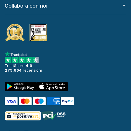
Collabora con noi
TrustScore
4.6
279.664
recensioni