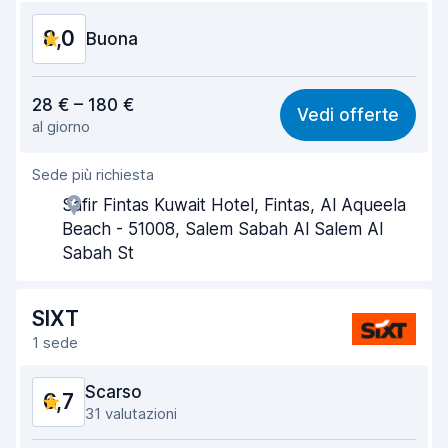
8,0
Condizioni dell'auto
Buona
8,2
Rapporto qualità-prezzo
8,0
28 € – 180 €
Vedi offerte
al giorno
Facile da trovare
8,2
Sede più richiesta
Gentilezza degli agenti
8,0
Safir Fintas Kuwait Hotel, Fintas, Al Aqueela
Rapidità del ritiro
8,0
Beach - 51008, Salem Sabah Al Salem Al
Sabah St
Rapidità della riconsegna
8,2
Pulizia del veicolo
7,9
SIXT
1 sede
Condizioni dell'auto
8,0
Scarso
6,7
31 valutazioni