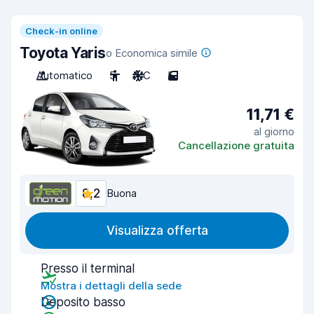
Check-in online
Toyota Yaris
o Economica simile
Automatico
5
A/C
5
11,71 €
al giorno
Cancellazione gratuita
8,2
Buona
Visualizza offerta
Presso il terminal
Mostra i dettagli della sede
Deposito basso