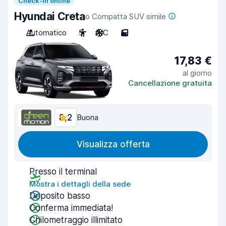
Check-in online
Hyundai Creta
o Compatta SUV simile
Automatico
5
A/C
5
17,83 €
al giorno
Cancellazione gratuita
8,2
Buona
Visualizza offerta
Presso il terminal
Mostra i dettagli della sede
Deposito basso
Conferma immediata!
Chilometraggio illimitato