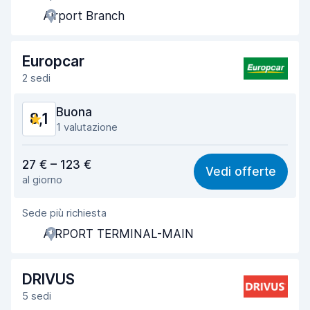
Airport Branch
Rapidità del ritiro
8,0
Rapidità della riconsegna
8,2
Europcar
2 sedi
Pulizia del veicolo
8,1
Buona
8,1
Condizioni dell'auto
8,2
1 valutazione
Rapporto qualità-prezzo
8,0
27 € – 123 €
Vedi offerte
al giorno
Facile da trovare
8,2
Sede più richiesta
Gentilezza degli agenti
8,2
AIRPORT TERMINAL-MAIN
Rapidità del ritiro
8,0
Rapidità della riconsegna
8,2
DRIVUS
5 sedi
Pulizia del veicolo
8,1