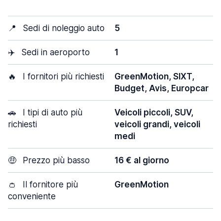
📍
Sedi di noleggio auto
5
✈️
Sedi in aeroporto
1
🔥
I fornitori più richiesti
GreenMotion, SIXT,
Budget, Avis, Europcar
🚗
I tipi di auto più
Veicoli piccoli, SUV,
richiesti
veicoli grandi, veicoli
medi
🤑
Prezzo più basso
16 € al giorno
👛
Il fornitore più
GreenMotion
conveniente