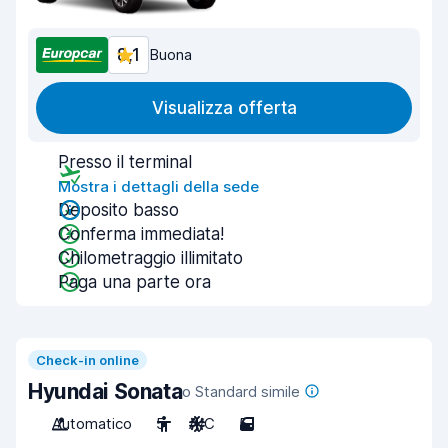
8,1
Buona
Visualizza offerta
Presso il terminal
Mostra i dettagli della sede
Deposito basso
Conferma immediata!
Chilometraggio illimitato
Paga una parte ora
Check-in online
Hyundai Sonata
o Standard simile
Automatico
5
A/C
5