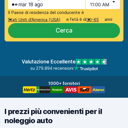
mar 18 ago
11:00 AM
Il Paese di residenza del conducente è
e l'età è di
anni
Stati Uniti d'America (USA)
30-65
Cerca
Valutazione Eccellente
su 279.894 recensioni
1000+ fornitori
I prezzi più convenienti per il
noleggio auto