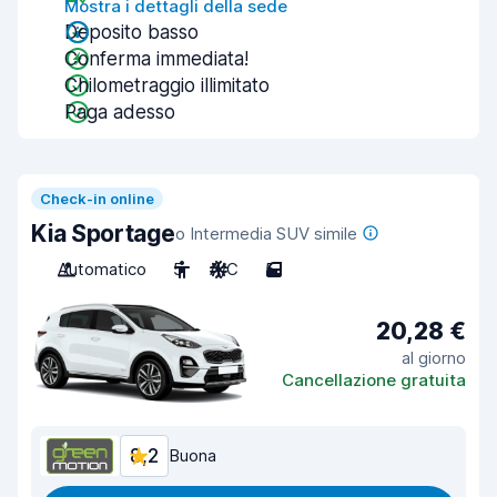
Mostra i dettagli della sede
Deposito basso
Conferma immediata!
Chilometraggio illimitato
Paga adesso
Check-in online
Kia Sportage
o Intermedia SUV simile
Automatico
5
A/C
5
20,28 €
al giorno
Cancellazione gratuita
8,2
Buona