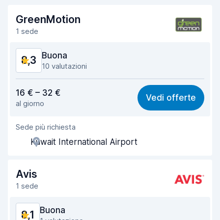
GreenMotion
1 sede
Buona
8,3
10 valutazioni
Rapporto qualità-prezzo
8,5
16 € – 32 €
Vedi offerte
al giorno
Facile da trovare
8,2
Sede più richiesta
Gentilezza degli agenti
8,3
Kuwait International Airport
Rapidità del ritiro
8,5
Rapidità della riconsegna
8,0
Avis
1 sede
Pulizia del veicolo
8,2
Buona
8,1
Condizioni dell'auto
8,3