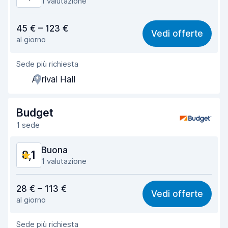
1 valutazione
Rapporto qualità-prezzo
8,1
45 € – 123 €
Vedi offerte
al giorno
Facile da trovare
8,2
Sede più richiesta
Gentilezza degli agenti
8,2
Arrival Hall
Rapidità del ritiro
8,0
Rapidità della riconsegna
8,2
Budget
1 sede
Pulizia del veicolo
8,1
Buona
8,1
Condizioni dell'auto
8,2
1 valutazione
Rapporto qualità-prezzo
8,0
28 € – 113 €
Vedi offerte
al giorno
Facile da trovare
8,2
Sede più richiesta
Gentilezza degli agenti
8,2