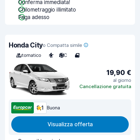
Conferma immediata!
Chilometraggio illimitato
Paga adesso
Honda City
o Compatta simile
Automatico
4
A/C
4
19,90 €
al giorno
Cancellazione gratuita
8,1
Buona
Visualizza offerta