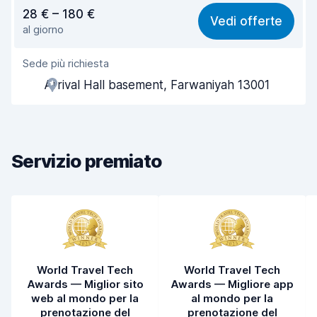
Rapporto qualità-prezzo
6,5
28 € – 180 €
Vedi offerte
al giorno
Facile da trovare
6,4
Sede più richiesta
Gentilezza degli agenti
6,6
Arrival Hall basement, Farwaniyah 13001
Rapidità del ritiro
6,2
Rapidità della riconsegna
6,7
Servizio premiato
Pulizia del veicolo
7,4
Condizioni dell'auto
7,2
World Travel Tech
World Travel Tech
Awards — Miglior sito
Awards — Migliore app
web al mondo per la
al mondo per la
prenotazione del
prenotazione del