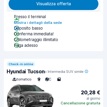
Visualizza offerta
Presso il terminal
Mostra i dettagli della sede
Deposito basso
Conferma immediata!
Chilometraggio illimitato
Paga adesso
Check-in online
Hyundai Tucson
o Intermedia SUV simile
Automatico
5
A/C
5
20,28 €
al giorno
Cancellazione gratuita