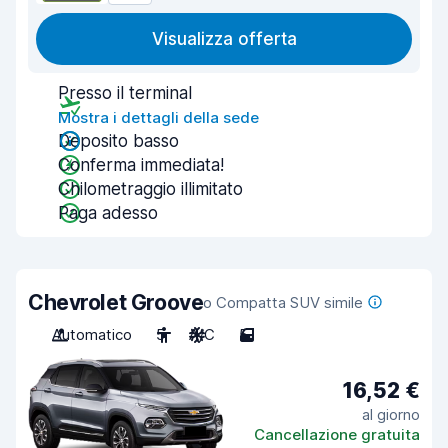
Visualizza offerta
Presso il terminal
Mostra i dettagli della sede
Deposito basso
Conferma immediata!
Chilometraggio illimitato
Paga adesso
Chevrolet Groove
o Compatta SUV simile
Automatico
5
A/C
5
16,52 €
al giorno
Cancellazione gratuita