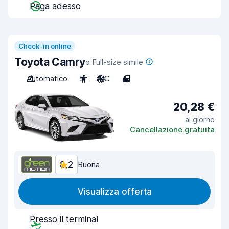
Paga adesso
Check-in online
Toyota Camry
o Full-size simile
Automatico
5
A/C
4
20,28 €
al giorno
Cancellazione gratuita
8,2
Buona
Visualizza offerta
Presso il terminal