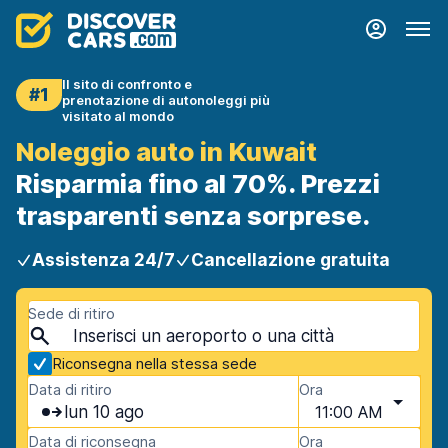
Il sito di confronto e
#1
prenotazione di autonoleggi più
visitato al mondo
Noleggio auto in Kuwait
Risparmia fino al 70%. Prezzi
trasparenti senza sorprese.
Assistenza 24/7
Cancellazione gratuita
Sede di ritiro
Riconsegna nella stessa sede
Data di ritiro
Ora
lun 10 ago
11:00 AM
Data di riconsegna
Ora