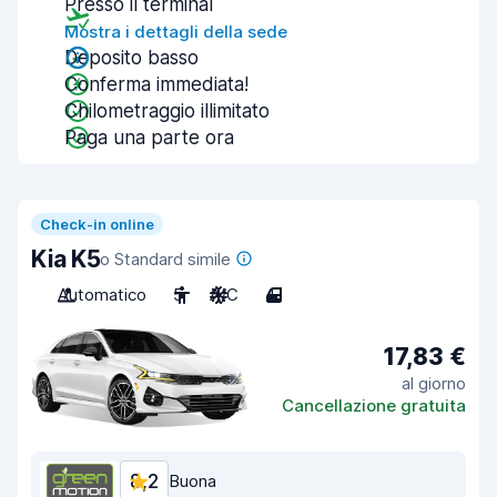
Presso il terminal
Mostra i dettagli della sede
Deposito basso
Conferma immediata!
Chilometraggio illimitato
Paga una parte ora
Check-in online
Kia K5
o Standard simile
Automatico
5
A/C
4
17,83 €
al giorno
Cancellazione gratuita
8,2
Buona