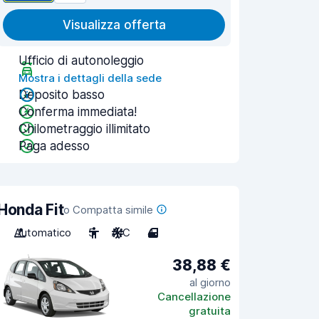
Visualizza offerta
Ufficio di autonoleggio
Mostra i dettagli della sede
Deposito basso
Conferma immediata!
Chilometraggio illimitato
Paga adesso
Honda Fit
o Compatta simile
Automatico
5
A/C
4
38,88 €
al giorno
Cancellazione
gratuita