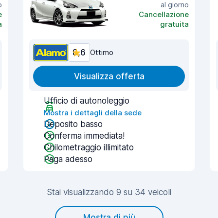
o
al giorno
e
Cancellazione
a
gratuita
8,6
Ottimo
Visualizza offerta
Ufficio di autonoleggio
Mostra i dettagli della sede
Deposito basso
Conferma immediata!
Chilometraggio illimitato
Paga adesso
Stai visualizzando 9 su 34 veicoli
Mostra di più