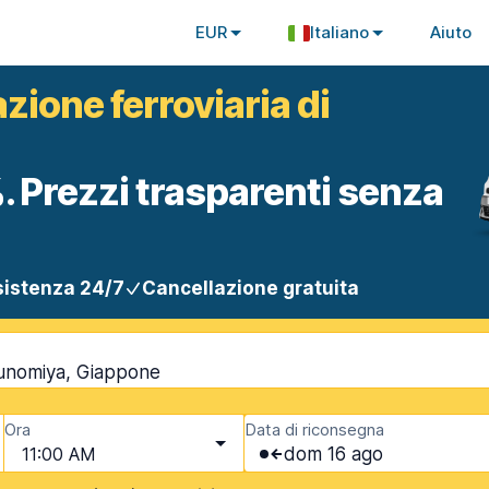
EUR
Italiano
Aiuto
zione ferroviaria di
. Prezzi trasparenti senza
istenza 24/7
Cancellazione gratuita
sunomiya, Giappone
Ora
Data di riconsegna
11:00 AM
dom 16 ago