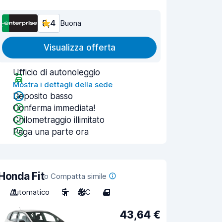
8,4
Buona
Visualizza offerta
Ufficio di autonoleggio
Mostra i dettagli della sede
Deposito basso
Conferma immediata!
Chilometraggio illimitato
Paga una parte ora
Honda Fit
o Compatta simile
Automatico
5
A/C
4
43,64 €