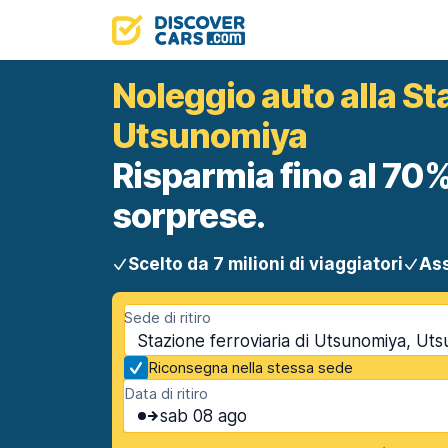
Noleggio auto alla Sta
Utsunomiya
Risparmia fino al 70%
sorprese.
Scelto da 7 milioni di viaggiatori
Ass
Sede di ritiro
Stazione ferroviaria di Utsunomiya, Ut
Riconsegna nella stessa sede
Data di ritiro
sab 08 ago