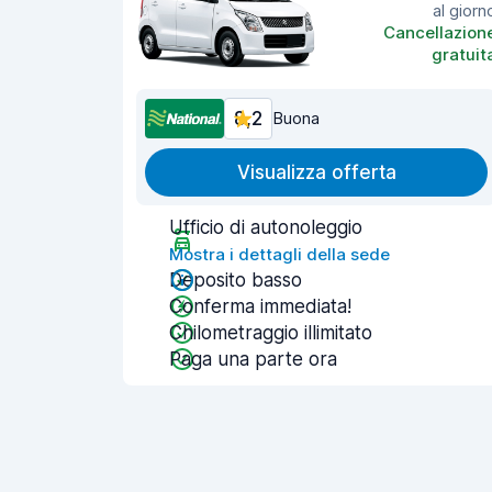
al giorn
Cancellazion
gratuit
8,2
Buona
Visualizza offerta
Ufficio di autonoleggio
Mostra i dettagli della sede
Deposito basso
Conferma immediata!
Chilometraggio illimitato
Paga una parte ora