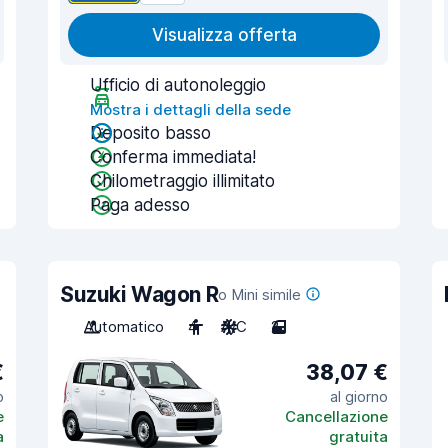
Visualizza offerta
Ufficio di autonoleggio
Mostra i dettagli della sede
Deposito basso
Conferma immediata!
Chilometraggio illimitato
Paga adesso
Suzuki Wagon R
o Mini simile
Automatico
4
A/C
2
€
38,07 €
o
al giorno
e
Cancellazione
a
gratuita