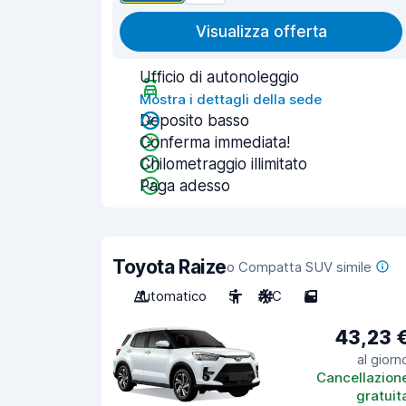
Visualizza offerta
Ufficio di autonoleggio
Mostra i dettagli della sede
Deposito basso
Conferma immediata!
Chilometraggio illimitato
Paga adesso
Toyota Raize
o Compatta SUV simile
Automatico
5
A/C
5
43,23 
al giorn
Cancellazion
gratuit