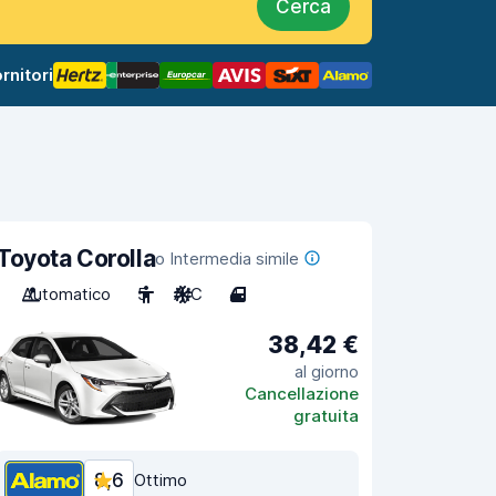
Cerca
rnitori
Toyota Corolla
o Intermedia simile
Automatico
5
A/C
4
38,42 €
al giorno
Cancellazione
gratuita
8,6
Ottimo