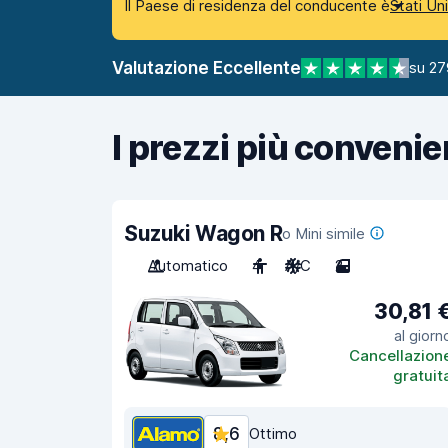
Il Paese di residenza del conducente è
Stati Un
Valutazione Eccellente
su 27
I prezzi più convenie
Suzuki Wagon R
o Mini simile
Automatico
4
A/C
2
30,81 
al giorn
Cancellazion
gratuit
8,6
Ottimo