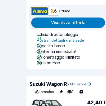
8,6
Ottimo
Visualizza offerta
Ufficio di autonoleggio
Mostra i dettagli della sede
Deposito basso
Conferma immediata!
Chilometraggio illimitato
Paga adesso
Suzuki Wagon R
o Mini simile
Automatico
4
A/C
5
42,40 