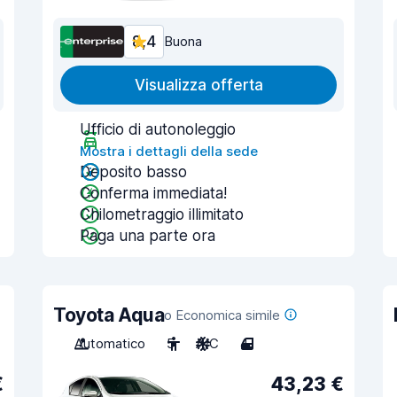
8,4
Buona
Visualizza offerta
Ufficio di autonoleggio
Mostra i dettagli della sede
Deposito basso
Conferma immediata!
Chilometraggio illimitato
Paga una parte ora
Toyota Aqua
o Economica simile
Automatico
5
A/C
4
€
43,23 €