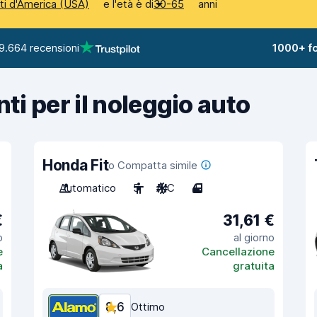
e l'età è di
anni
iti d'America (USA)
30-65
9.664 recensioni
1000+ fo
nti per il noleggio auto
Honda Fit
o Compatta simile
Automatico
5
A/C
4
€
31,61 €
o
al giorno
e
Cancellazione
a
gratuita
8,6
Ottimo