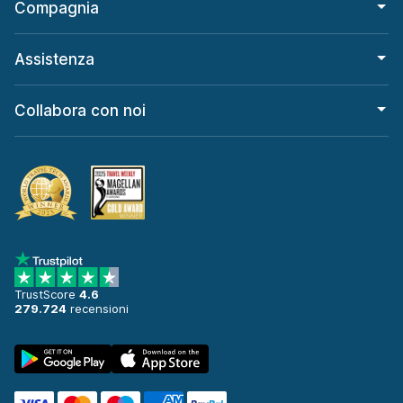
Compagnia
Assistenza
Collabora con noi
TrustScore
4.6
279.724
recensioni