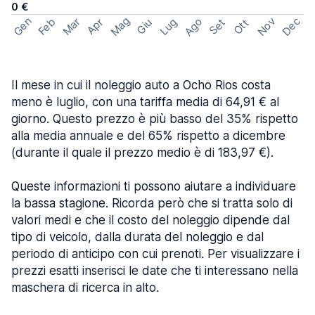
0 €
Mag
Gen
Ago
Nov
Dec
Feb
Mar
Lug
Apr
Set
Giu
Ott
Il mese in cui il noleggio auto a Ocho Rios costa
meno è luglio, con una tariffa media di 64,91 € al
giorno. Questo prezzo è più basso del 35% rispetto
alla media annuale e del 65% rispetto a dicembre
(durante il quale il prezzo medio è di 183,97 €).
Queste informazioni ti possono aiutare a individuare
la bassa stagione. Ricorda però che si tratta solo di
valori medi e che il costo del noleggio dipende dal
tipo di veicolo, dalla durata del noleggio e dal
periodo di anticipo con cui prenoti. Per visualizzare i
prezzi esatti inserisci le date che ti interessano nella
maschera di ricerca in alto.