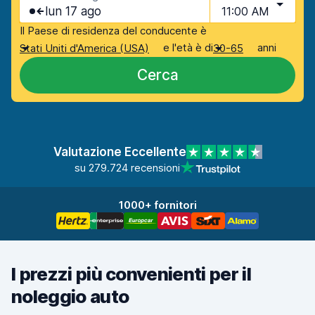
lun 17 ago
11:00 AM
Il Paese di residenza del conducente è
e l'età è di
anni
Stati Uniti d'America (USA)
30-65
Cerca
Valutazione Eccellente
su 279.724 recensioni
1000+ fornitori
I prezzi più convenienti per il
noleggio auto