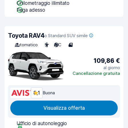
Chilometraggio illimitato
Paga adesso
Toyota RAV4
o Standard SUV simile
Automatico
5
A/C
4
109,86 €
al giorno
Cancellazione gratuita
8,1
Buona
Visualizza offerta
Ufficio di autonoleggio