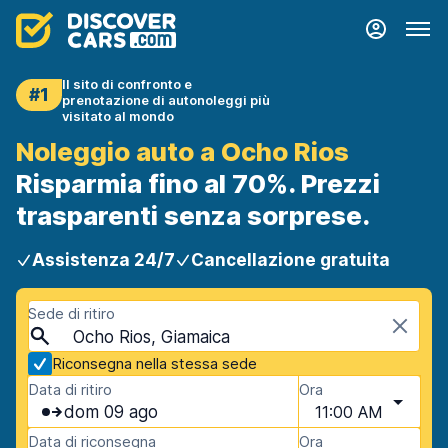
Il sito di confronto e
#1
prenotazione di autonoleggi più
visitato al mondo
Noleggio auto a Ocho Rios
Risparmia fino al 70%. Prezzi
trasparenti senza sorprese.
Assistenza 24/7
Cancellazione gratuita
Sede di ritiro
Ocho Rios, Giamaica
Riconsegna nella stessa sede
Data di ritiro
Ora
dom 09 ago
11:00 AM
Data di riconsegna
Ora