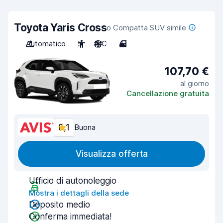
Toyota Yaris Cross
o Compatta SUV simile
Automatico
5
A/C
4
107,70 €
al giorno
Cancellazione gratuita
8,1
Buona
Visualizza offerta
Ufficio di autonoleggio
Mostra i dettagli della sede
Deposito medio
Conferma immediata!