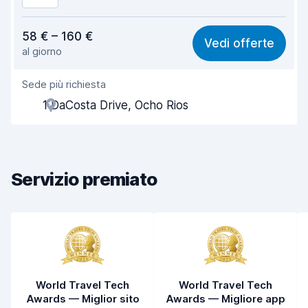
Rapporto qualità-prezzo
8,1
58 € – 160 €
Vedi offerte
al giorno
Facile da trovare
8,2
Sede più richiesta
Gentilezza degli agenti
8,2
1 DaCosta Drive, Ocho Rios
Rapidità del ritiro
8,0
Rapidità della riconsegna
8,2
Servizio premiato
Pulizia del veicolo
8,1
Condizioni dell'auto
8,3
World Travel Tech
World Travel Tech
Awards — Miglior sito
Awards — Migliore app