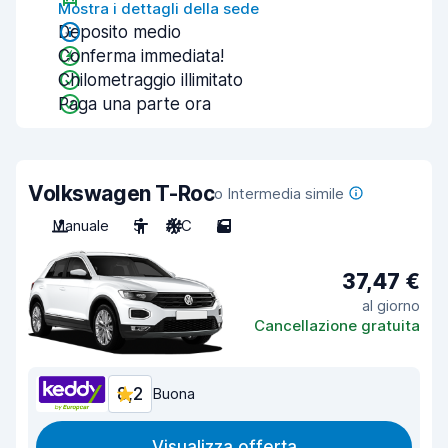
Mostra i dettagli della sede
Deposito medio
Conferma immediata!
Chilometraggio illimitato
Paga una parte ora
Volkswagen T-Roc
o Intermedia simile
Manuale
5
A/C
5
37,47 €
al giorno
Cancellazione gratuita
8,2
Buona
Visualizza offerta