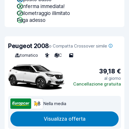
Conferma immediata!
Chilometraggio illimitato
Paga adesso
Peugeot 2008
o Compatta Crossover simile
Automatico
5
A/C
5
39,18 €
al giorno
Cancellazione gratuita
7,8
Nella media
Visualizza offerta