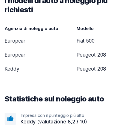
I modelli di auto a noleggio più
richiesti
Agenzia di noleggio auto
Modello
P
Europcar
Fiat 500
Europcar
Peugeot 208
Keddy
Peugeot 208
Statistiche sul noleggio auto
Impresa con il punteggio più alto
Keddy (valutazione 8,2 / 10)