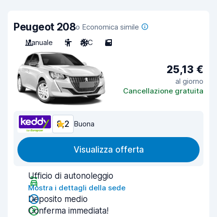
Peugeot 208
o Economica simile
Manuale
5
A/C
5
25,13 €
al giorno
Cancellazione gratuita
8,2
Buona
Visualizza offerta
Ufficio di autonoleggio
Mostra i dettagli della sede
Deposito medio
Conferma immediata!