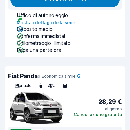
Ufficio di autonoleggio
Mostra i dettagli della sede
Deposito medio
Conferma immediata!
Chilometraggio illimitato
Paga una parte ora
Fiat Panda
o Economica simile
Manuale
5
A/C
5
28,29 €
al giorno
Cancellazione gratuita