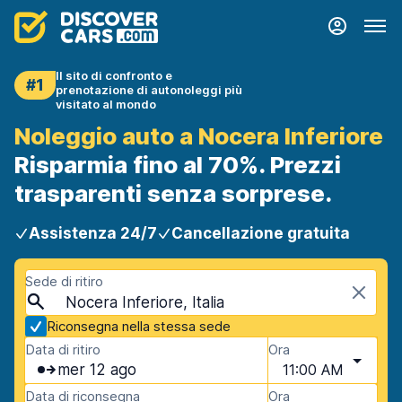
Il sito di confronto e
#1
prenotazione di autonoleggi più
visitato al mondo
Noleggio auto a Nocera Inferiore
Risparmia fino al 70%. Prezzi
trasparenti senza sorprese.
Assistenza 24/7
Cancellazione gratuita
Sede di ritiro
Nocera Inferiore, Italia
Riconsegna nella stessa sede
Data di ritiro
Ora
mer 12 ago
11:00 AM
Data di riconsegna
Ora