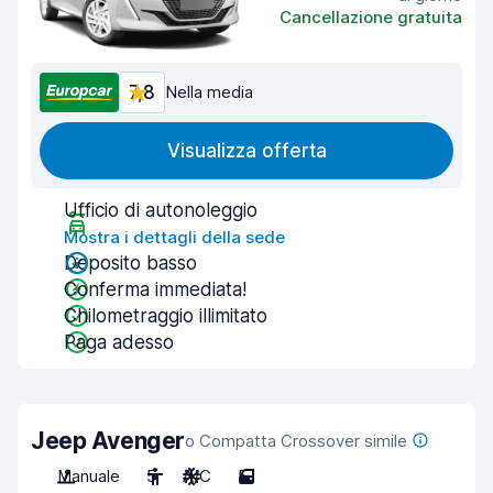
Cancellazione gratuita
7,8
Nella media
Visualizza offerta
Ufficio di autonoleggio
Mostra i dettagli della sede
Deposito basso
Conferma immediata!
Chilometraggio illimitato
Paga adesso
Jeep Avenger
o Compatta Crossover simile
Manuale
5
A/C
5