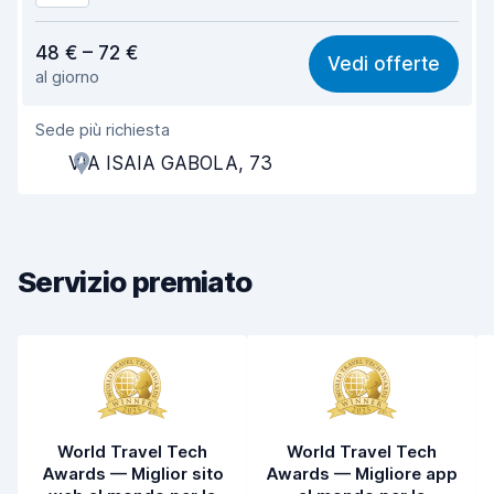
Rapporto qualità-prezzo
7,3
48 € – 72 €
Vedi offerte
al giorno
Facile da trovare
8,2
Sede più richiesta
Gentilezza degli agenti
7,5
VIA ISAIA GABOLA, 73
Rapidità del ritiro
8,0
Rapidità della riconsegna
8,2
Servizio premiato
Pulizia del veicolo
7,7
Condizioni dell'auto
7,8
World Travel Tech
World Travel Tech
Awards — Miglior sito
Awards — Migliore app