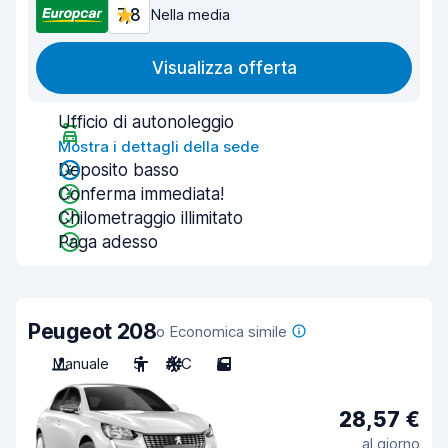
7,8
Nella media
Visualizza offerta
Ufficio di autonoleggio
Mostra i dettagli della sede
Deposito basso
Conferma immediata!
Chilometraggio illimitato
Paga adesso
Peugeot 208
o Economica simile
Manuale
5
A/C
5
28,57 €
al giorno