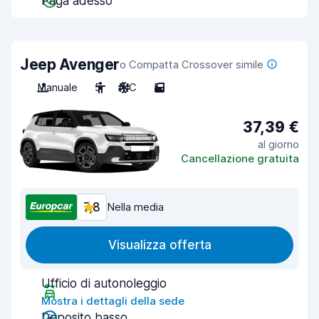
Paga adesso
Jeep Avenger
o Compatta Crossover simile
Manuale
5
A/C
5
37,39 €
al giorno
Cancellazione gratuita
7,8
Nella media
Visualizza offerta
Ufficio di autonoleggio
Mostra i dettagli della sede
Deposito basso