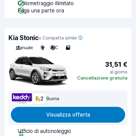
Chilometraggio illimitato
Paga una parte ora
Kia Stonic
o Compatta simile
Manuale
5
A/C
5
31,51 €
al giorno
Cancellazione gratuita
8,2
Buona
Visualizza offerta
Ufficio di autonoleggio