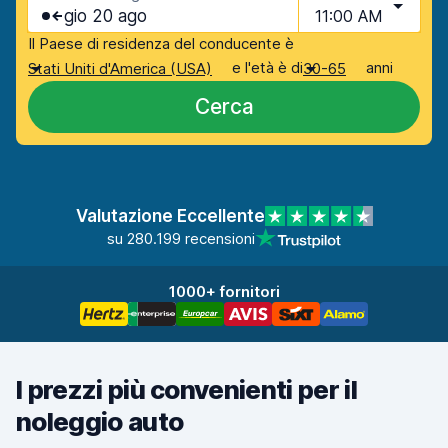
gio 20 ago
11:00 AM
Il Paese di residenza del conducente è
e l'età è di
anni
Stati Uniti d'America (USA)
30-65
Cerca
Valutazione Eccellente
su 280.199 recensioni
1000+ fornitori
I prezzi più convenienti per il
noleggio auto