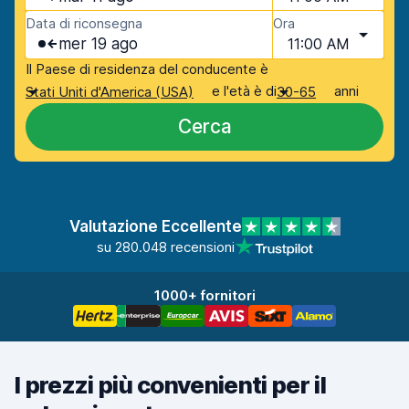
Data di riconsegna
Ora
mer 19 ago
11:00 AM
Il Paese di residenza del conducente è
e l'età è di
anni
Stati Uniti d'America (USA)
30-65
Cerca
Valutazione Eccellente
su 280.048 recensioni
1000+ fornitori
I prezzi più convenienti per il