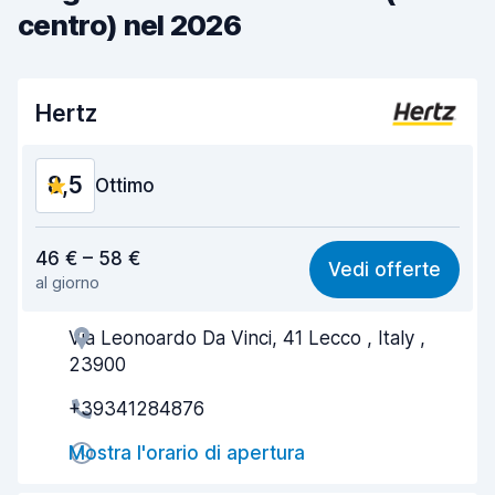
centro) nel 2026
Hertz
8,5
Ottimo
Rapporto qualità-prezzo
8,3
46 € – 58 €
Vedi offerte
al giorno
Facile da trovare
8,2
Via Leonoardo Da Vinci, 41 Lecco , Italy ,
Gentilezza degli agenti
8,7
23900
Rapidità del ritiro
8,0
+39341284876
Rapidità della riconsegna
8,2
Mostra l'orario di apertura
Pulizia del veicolo
9,0