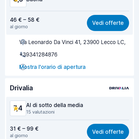
Rapporto qualità-prezzo
8,1
46 € – 58 €
Vedi offerte
al giorno
Facile da trovare
8,2
Via Leonardo Da Vinci 41, 23900 Lecco LC,
Gentilezza degli agenti
8,3
+39341284876
Rapidità del ritiro
8,0
Mostra l'orario di apertura
Rapidità della riconsegna
8,2
Pulizia del veicolo
8,5
Drivalia
Condizioni dell'auto
8,5
Al di sotto della media
7,4
15 valutazioni
Rapporto qualità-prezzo
7,4
31 € – 99 €
Vedi offerte
al giorno
Facile da trovare
8,3