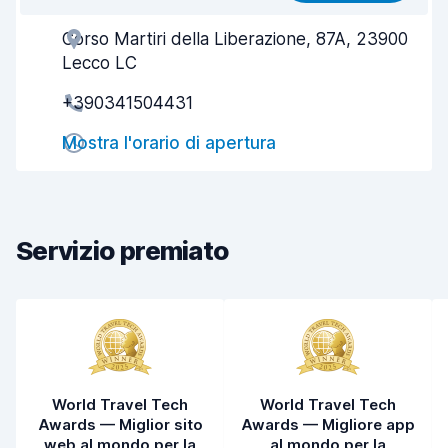
Corso Martiri della Liberazione, 87A, 23900
Gentilezza degli agenti
7,6
Lecco LC
Rapidità del ritiro
7,8
+390341504431
Rapidità della riconsegna
7,4
Mostra l'orario di apertura
Pulizia del veicolo
6,7
Condizioni dell'auto
6,9
Servizio premiato
World Travel Tech
World Travel Tech
Awards — Miglior sito
Awards — Migliore app
web al mondo per la
al mondo per la