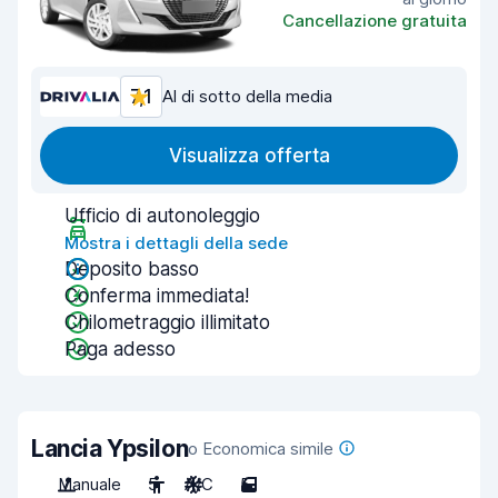
Cancellazione gratuita
7,1
Al di sotto della media
Visualizza offerta
Ufficio di autonoleggio
Mostra i dettagli della sede
Deposito basso
Conferma immediata!
Chilometraggio illimitato
Paga adesso
Lancia Ypsilon
o Economica simile
Manuale
5
A/C
5