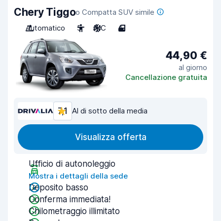
Chery Tiggo
o Compatta SUV simile
Automatico
5
A/C
4
44,90 €
al giorno
Cancellazione gratuita
7,1
Al di sotto della media
Visualizza offerta
Ufficio di autonoleggio
Mostra i dettagli della sede
Deposito basso
Conferma immediata!
Chilometraggio illimitato