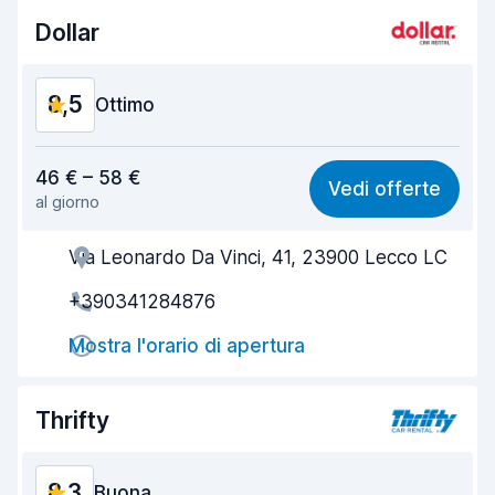
Dollar
Condizioni dell'auto
8,9
8,5
Ottimo
Rapporto qualità-prezzo
8,4
46 € – 58 €
Vedi offerte
al giorno
Facile da trovare
8,2
Via Leonardo Da Vinci, 41, 23900 Lecco LC
Gentilezza degli agenti
8,7
+390341284876
Rapidità del ritiro
8,0
Mostra l'orario di apertura
Rapidità della riconsegna
8,2
Pulizia del veicolo
8,8
Thrifty
Condizioni dell'auto
8,9
8,3
Buona