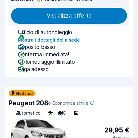
Visualizza offerta
Ufficio di autonoleggio
Mostra i dettagli della sede
Deposito basso
Conferma immediata!
Chilometraggio illimitato
Paga adesso
Elettrico
Peugeot 208
o Economica simile
Automatico
5
A/C
5
29,95 €
al giorno