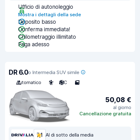
Ufficio di autonoleggio
Mostra i dettagli della sede
Deposito basso
Conferma immediata!
Chilometraggio illimitato
Paga adesso
DR 6.0
o Intermedia SUV simile
Automatico
5
A/C
5
50,08 €
al giorno
Cancellazione gratuita
7,1
Al di sotto della media