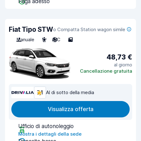
Paga adesso
Fiat Tipo STW
o Compatta Station wagon simile
Manuale
5
A/C
5
48,73 €
al giorno
Cancellazione gratuita
7,1
Al di sotto della media
Visualizza offerta
Ufficio di autonoleggio
Mostra i dettagli della sede