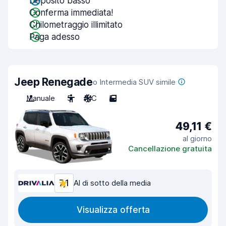
Deposito basso
Conferma immediata!
Chilometraggio illimitato
Paga adesso
Jeep Renegade
o Intermedia SUV simile
Manuale
5
A/C
5
49,11 €
al giorno
Cancellazione gratuita
7,1
Al di sotto della media
Visualizza offerta