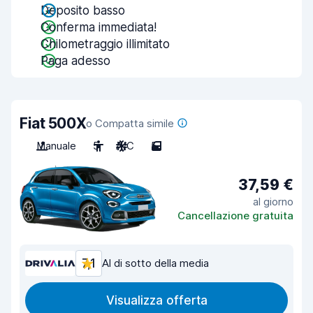
Deposito basso
Conferma immediata!
Chilometraggio illimitato
Paga adesso
Fiat 500X
o Compatta simile
Manuale
5
A/C
5
37,59 €
al giorno
Cancellazione gratuita
7,1
Al di sotto della media
Visualizza offerta