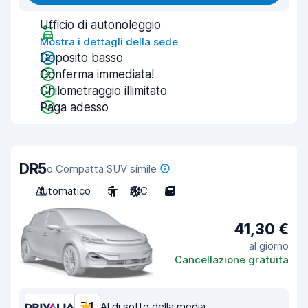
Ufficio di autonoleggio
Mostra i dettagli della sede
Deposito basso
Conferma immediata!
Chilometraggio illimitato
Paga adesso
DR5
o Compatta SUV simile
Automatico
5
A/C
5
41,30 €
al giorno
Cancellazione gratuita
7,1
Al di sotto della media