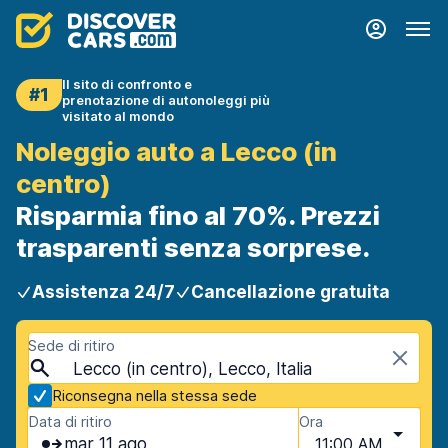
Il sito di confronto e
#1
prenotazione di autonoleggi più
visitato al mondo
Noleggio auto a Lecco (in
centro)
Risparmia fino al 70%. Prezzi
trasparenti senza sorprese.
Assistenza 24/7
Cancellazione gratuita
Sede di ritiro
Lecco (in centro), Lecco, Italia
Riconsegna nella stessa sede
Data di ritiro
Ora
mar 11 ago
11:00 AM