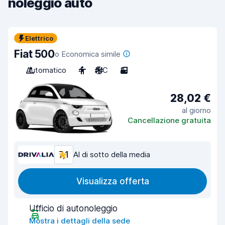
noleggio auto
Elettrico
Fiat 500
o Economica simile
Automatico
4
A/C
3
28,02 €
al giorno
Cancellazione gratuita
7,1
Al di sotto della media
Visualizza offerta
Ufficio di autonoleggio
Mostra i dettagli della sede