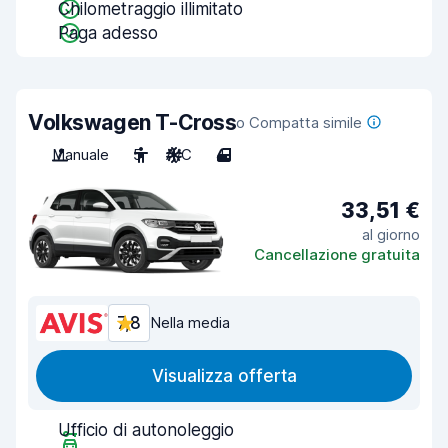
Chilometraggio illimitato
Paga adesso
Volkswagen T-Cross
o Compatta simile
Manuale
5
A/C
4
33,51 €
al giorno
Cancellazione gratuita
7,8
Nella media
Visualizza offerta
Ufficio di autonoleggio