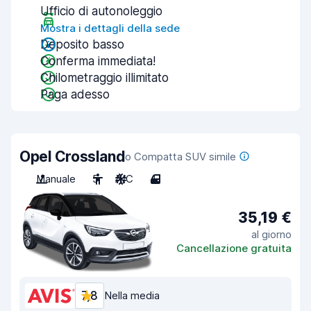
Ufficio di autonoleggio
Mostra i dettagli della sede
Deposito basso
Conferma immediata!
Chilometraggio illimitato
Paga adesso
Opel Crossland
o Compatta SUV simile
Manuale
5
A/C
4
35,19 €
al giorno
Cancellazione gratuita
7,8
Nella media