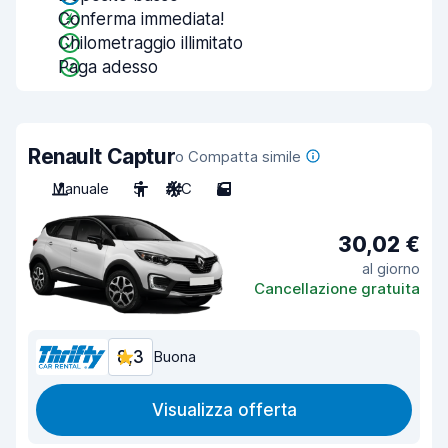
Conferma immediata!
Chilometraggio illimitato
Paga adesso
Renault Captur
o Compatta simile
Manuale
5
A/C
5
30,02 €
al giorno
Cancellazione gratuita
8,3
Buona
Visualizza offerta