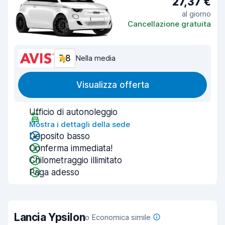
27,37 €
al giorno
Cancellazione gratuita
7,8
Nella media
Visualizza offerta
Ufficio di autonoleggio
Mostra i dettagli della sede
Deposito basso
Conferma immediata!
Chilometraggio illimitato
Paga adesso
Lancia Ypsilon
o Economica simile