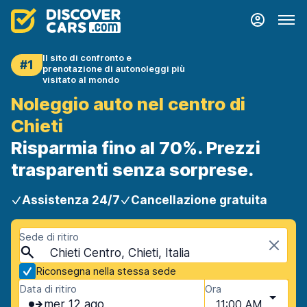
Il sito di confronto e
#1
prenotazione di autonoleggi più
visitato al mondo
Noleggio auto nel centro di
Chieti
Risparmia fino al 70%. Prezzi
trasparenti senza sorprese.
Assistenza 24/7
Cancellazione gratuita
Sede di ritiro
Chieti Centro, Chieti, Italia
Riconsegna nella stessa sede
Data di ritiro
Ora
mer 12 ago
11:00 AM