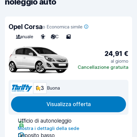
noleggio auto
Opel Corsa
o Economica simile
Manuale
5
A/C
5
24,91 €
al giorno
Cancellazione gratuita
8,3
Buona
Visualizza offerta
Ufficio di autonoleggio
Mostra i dettagli della sede
Deposito basso