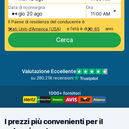
Data di riconsegna
Ora
gio 20 ago
11:00 AM
Il Paese di residenza del conducente è
e l'età è di
anni
Stati Uniti d'America (USA)
30-65
Cerca
Valutazione Eccellente
su 280.218 recensioni
1000+ fornitori
I prezzi più convenienti per il