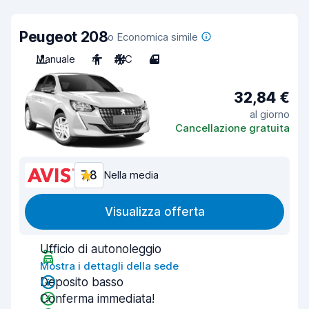
Peugeot 208
o Economica simile
Manuale
4
A/C
4
32,84 €
al giorno
Cancellazione gratuita
7,8
Nella media
Visualizza offerta
Ufficio di autonoleggio
Mostra i dettagli della sede
Deposito basso
Conferma immediata!