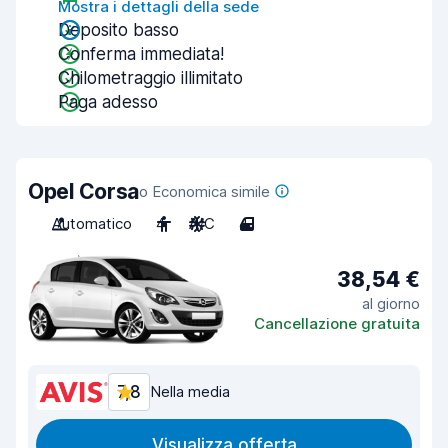
Mostra i dettagli della sede
Deposito basso
Conferma immediata!
Chilometraggio illimitato
Paga adesso
Opel Corsa
o Economica simile
Automatico
4
A/C
4
38,54 €
al giorno
Cancellazione gratuita
7,8
Nella media
Visualizza offerta