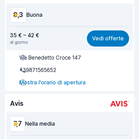
Condizioni dell'auto
8,9
8,3
Buona
Rapporto qualità-prezzo
8,1
35 € – 42 €
Vedi offerte
al giorno
Facile da trovare
8,2
Via Benedetto Croce 147
Gentilezza degli agenti
8,3
+39871565652
Rapidità del ritiro
8,0
Mostra l'orario di apertura
Rapidità della riconsegna
8,2
Pulizia del veicolo
8,5
Avis
Condizioni dell'auto
8,5
7,7
Nella media