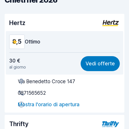
Hertz
8,5
Ottimo
Rapporto qualità-prezzo
8,3
30 €
Vedi offerte
al giorno
Facile da trovare
8,2
Via Benedetto Croce 147
Gentilezza degli agenti
8,7
0871565652
Rapidità del ritiro
8,0
Mostra l'orario di apertura
Rapidità della riconsegna
8,2
Pulizia del veicolo
9,0
Thrifty