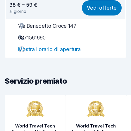
Rapporto qualità-prezzo
6,7
38 € – 59 €
Vedi offerte
al giorno
Facile da trovare
8,2
Via Benedetto Croce 147
Gentilezza degli agenti
7,3
0871561690
Rapidità del ritiro
8,0
Mostra l'orario di apertura
Rapidità della riconsegna
8,2
Pulizia del veicolo
7,9
Condizioni dell'auto
7,5
Servizio premiato
World Travel Tech
World Travel Tech