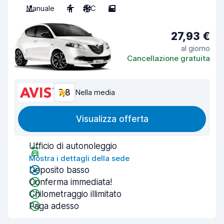
Manuale
4
A/C
5
27,93 €
al giorno
Cancellazione gratuita
7,8
Nella media
Visualizza offerta
Ufficio di autonoleggio
Mostra i dettagli della sede
Deposito basso
Conferma immediata!
Chilometraggio illimitato
Paga adesso