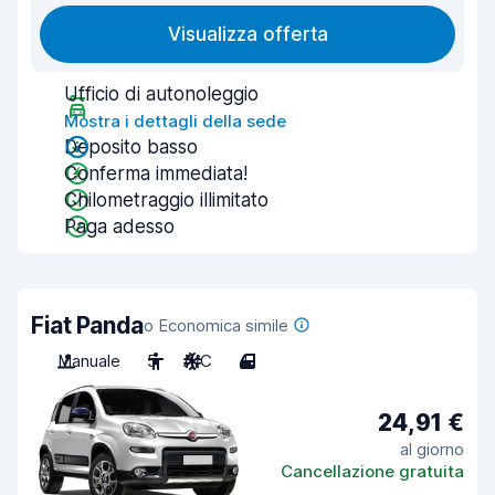
Visualizza offerta
Ufficio di autonoleggio
Mostra i dettagli della sede
Deposito basso
Conferma immediata!
Chilometraggio illimitato
Paga adesso
Fiat Panda
o Economica simile
Manuale
5
A/C
4
24,91 €
al giorno
Cancellazione gratuita