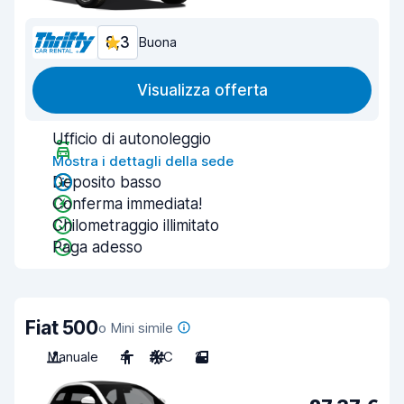
8,3
Buona
Visualizza offerta
Ufficio di autonoleggio
Mostra i dettagli della sede
Deposito basso
Conferma immediata!
Chilometraggio illimitato
Paga adesso
Fiat 500
o Mini simile
Manuale
4
A/C
2