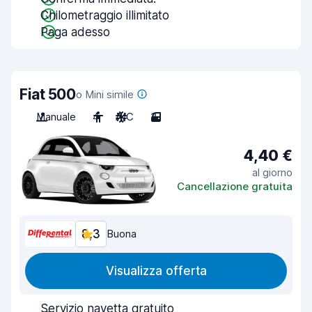
Chilometraggio illimitato
Paga adesso
Fiat 500
o Mini simile
Manuale
4
A/C
3
4,40 €
al giorno
Cancellazione gratuita
8,3
Buona
Visualizza offerta
Servizio navetta gratuito