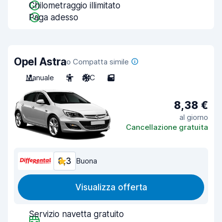
Chilometraggio illimitato
Paga adesso
Opel Astra
o Compatta simile
Manuale
5
A/C
5
8,38 €
al giorno
Cancellazione gratuita
8,3
Buona
Visualizza offerta
Servizio navetta gratuito