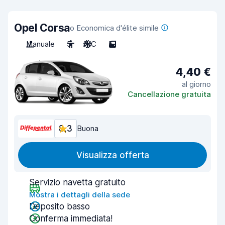
Opel Corsa
o Economica d'élite simile
Manuale
5
A/C
5
4,40 €
al giorno
Cancellazione gratuita
8,3
Buona
Visualizza offerta
Servizio navetta gratuito
Mostra i dettagli della sede
Deposito basso
Conferma immediata!