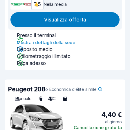
7,5
Nella media
Visualizza offerta
Presso il terminal
Mostra i dettagli della sede
Deposito medio
Chilometraggio illimitato
Paga adesso
Peugeot 208
o Economica d'élite simile
Manuale
5
A/C
5
4,40 €
al giorno
Cancellazione gratuita