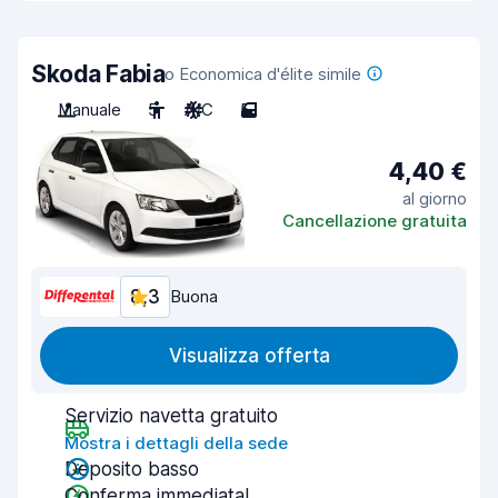
Skoda Fabia
o Economica d'élite simile
Manuale
5
A/C
5
4,40 €
al giorno
Cancellazione gratuita
8,3
Buona
Visualizza offerta
Servizio navetta gratuito
Mostra i dettagli della sede
Deposito basso
Conferma immediata!