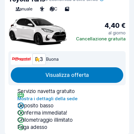
Manuale
5
A/C
5
4,40 €
al giorno
Cancellazione gratuita
8,3
Buona
Visualizza offerta
Servizio navetta gratuito
Mostra i dettagli della sede
Deposito basso
Conferma immediata!
Chilometraggio illimitato
Paga adesso