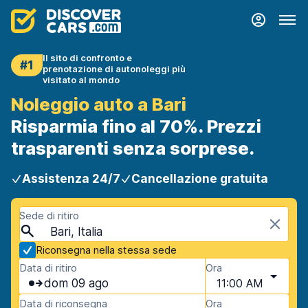
Il sito di confronto e
#1
prenotazione di autonoleggi più
visitato al mondo
Noleggio auto a Bari
Risparmia fino al 70%. Prezzi
trasparenti senza sorprese.
Assistenza 24/7
Cancellazione gratuita
Sede di ritiro
Bari, Italia
Riconsegna nella stessa sede
Data di ritiro
Ora
dom 09 ago
11:00 AM
Data di riconsegna
Ora