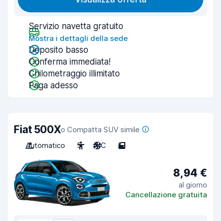
Servizio navetta gratuito
Mostra i dettagli della sede
Deposito basso
Conferma immediata!
Chilometraggio illimitato
Paga adesso
Fiat 500X
o Compatta SUV simile
Automatico
5
A/C
5
8,94 €
al giorno
Cancellazione gratuita