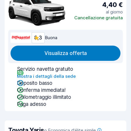
4,40 €
al giorno
Cancellazione gratuita
8,3
Buona
Visualizza offerta
Servizio navetta gratuito
Mostra i dettagli della sede
Deposito basso
Conferma immediata!
Chilometraggio illimitato
Paga adesso
Toyota Yaris
o Economica d'élite simile