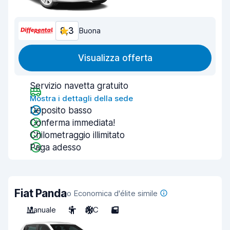
8,3
Buona
Visualizza offerta
Servizio navetta gratuito
Mostra i dettagli della sede
Deposito basso
Conferma immediata!
Chilometraggio illimitato
Paga adesso
Fiat Panda
o Economica d'élite simile
Manuale
5
A/C
5