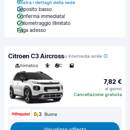
Mostra i dettagli della sede
Deposito basso
Conferma immediata!
Chilometraggio illimitato
Paga adesso
Citroen C3 Aircross
o Intermedia simile
Automatico
5
A/C
5
7,82 €
al giorno
Cancellazione gratuita
8,3
Buona
Visualizza offerta