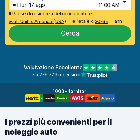
lun 17 ago
11:00 AM
Il Paese di residenza del conducente è
e l'età è di
anni
Stati Uniti d'America (USA)
30-65
Cerca
Valutazione Eccellente
su 279.773 recensioni
1000+ fornitori
I prezzi più convenienti per il
noleggio auto