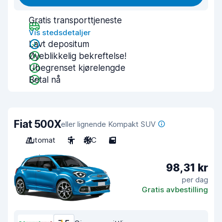
Gratis transporttjeneste
Vis stedsdetaljer
Lavt depositum
Øyeblikkelig bekreftelse!
Ubegrenset kjørelengde
Betal nå
Fiat 500X
eller lignende Kompakt SUV
Automat
5
A/C
5
98,31 kr
per dag
Gratis avbestilling