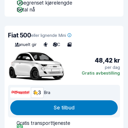
Ubegrenset kjørelengde
Betal nå
Fiat 500
eller lignende Mini
Manuelt gir
4
A/C
3
48,42 kr
per dag
Gratis avbestilling
8,3
Bra
Se tilbud
Gratis transporttjeneste