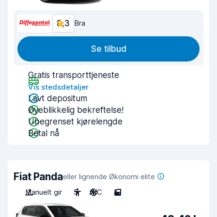
8,3
Bra
Se tilbud
Gratis transporttjeneste
Vis stedsdetaljer
Lavt depositum
Øyeblikkelig bekreftelse!
Ubegrenset kjørelengde
Betal nå
Fiat Panda
eller lignende Økonomi elite
Manuelt gir
5
A/C
5