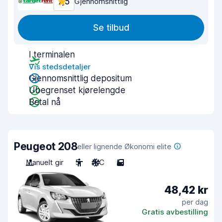
7,5
Gjennomsnittlig
Se tilbud
I terminalen
Vis stedsdetaljer
Gjennomsnittlig depositum
Ubegrenset kjørelengde
Betal nå
Peugeot 208
eller lignende Økonomi elite
Manuelt gir
5
A/C
5
48,42 kr
per dag
Gratis avbestilling