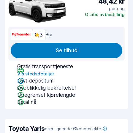
48,42 kr
per dag
Gratis avbestilling
8,3
Bra
Se tilbud
Gratis transporttjeneste
Vis stedsdetaljer
Lavt depositum
Øyeblikkelig bekreftelse!
Ubegrenset kjørelengde
Betal nå
Toyota Yaris
eller lignende Økonomi elite