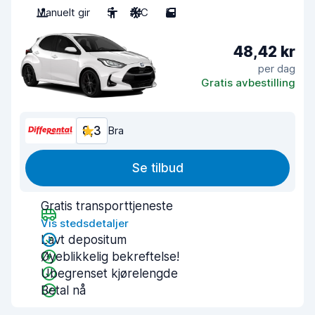
Manuelt gir
5
A/C
5
48,42 kr
per dag
Gratis avbestilling
8,3
Bra
Se tilbud
Gratis transporttjeneste
Vis stedsdetaljer
Lavt depositum
Øyeblikkelig bekreftelse!
Ubegrenset kjørelengde
Betal nå