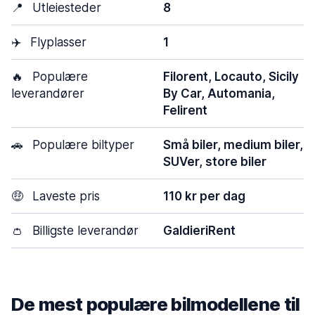
📍
Utleiesteder
8
✈️
Flyplasser
1
🔥
Populære
Filorent, Locauto, Sicily
leverandører
By Car, Automania,
Felirent
🚗
Populære biltyper
Små biler, medium biler,
SUVer, store biler
🤑
Laveste pris
110 kr per dag
👛
Billigste leverandør
GaldieriRent
De mest populære bilmodellene til