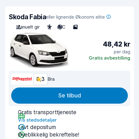
Skoda Fabia
eller lignende Økonomi elite
Manuelt gir
5
A/C
5
48,42 kr
per dag
Gratis avbestilling
8,3
Bra
Se tilbud
Gratis transporttjeneste
Vis stedsdetaljer
Lavt depositum
Øyeblikkelig bekreftelse!