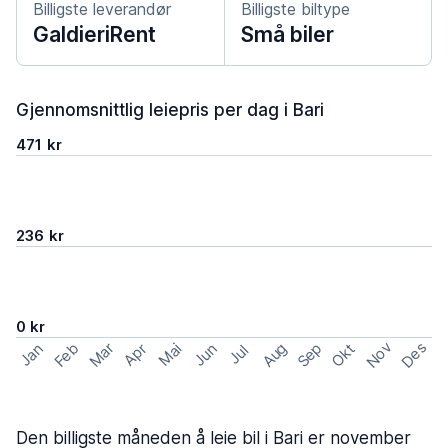
Billigste leverandør
Billigste biltype
GaldieriRent
Små biler
Gjennomsnittlig leiepris per dag i Bari
471 kr
236 kr
0 kr
Nov
Des
Feb
Aug
Sep
Mar
Okt
Jan
Apr
Mai
Jun
Jul
Den billigste måneden å leie bil i Bari er november