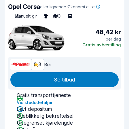
Opel Corsa
eller lignende Økonomi elite
Manuelt gir
5
A/C
5
48,42 kr
per dag
Gratis avbestilling
8,3
Bra
Se tilbud
Gratis transporttjeneste
Vis stedsdetaljer
Lavt depositum
Øyeblikkelig bekreftelse!
Ubegrenset kjørelengde