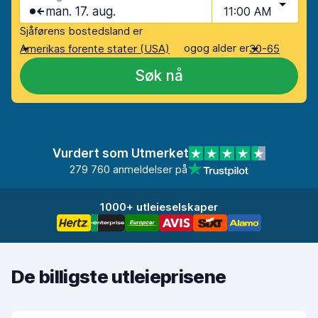
man. 17. aug.
11:00 AM
Sjåførens bostedsland er
og
og alder er
Amerikas forente stater (USA)
30-65
Søk nå
Vurdert som Utmerket
279 760 anmeldelser på
1000+ utleieselskaper
De billigste utleieprisene