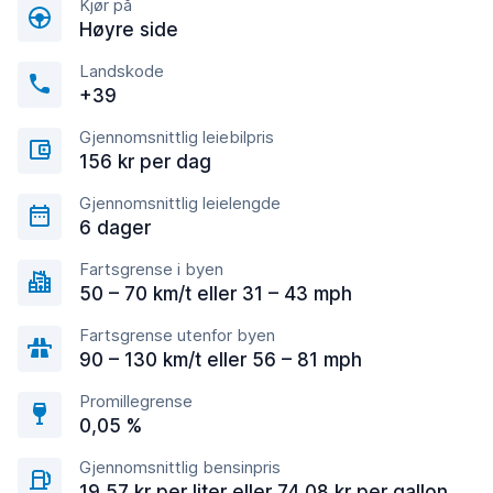
Kjør på
Høyre side
Landskode
+39
Gjennomsnittlig leiebilpris
156 kr per dag
Gjennomsnittlig leielengde
6 dager
Fartsgrense i byen
50 – 70 km/t eller 31 – 43 mph
Fartsgrense utenfor byen
90 – 130 km/t eller 56 – 81 mph
Promillegrense
0,05 %
Gjennomsnittlig bensinpris
19,57 kr per liter eller 74,08 kr per gallon