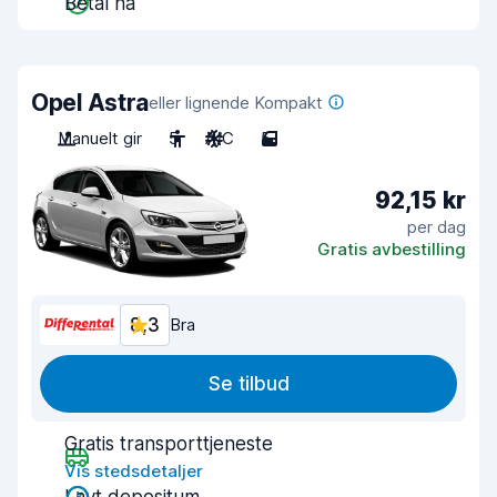
Betal nå
Opel Astra
eller lignende Kompakt
Manuelt gir
5
A/C
5
92,15 kr
per dag
Gratis avbestilling
8,3
Bra
Se tilbud
Gratis transporttjeneste
Vis stedsdetaljer