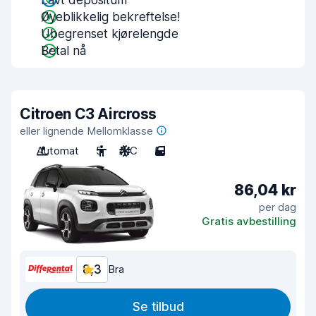
Lavt depositum
Øyeblikkelig bekreftelse!
Ubegrenset kjørelengde
Betal nå
Citroen C3 Aircross
eller lignende Mellomklasse
Automat
5
A/C
5
86,04 kr
per dag
Gratis avbestilling
8,3
Bra
Se tilbud