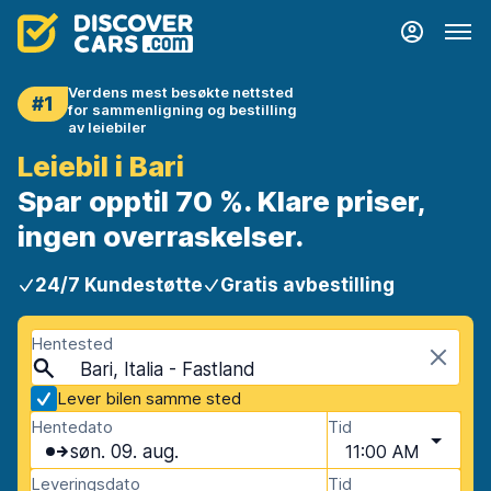
Verdens mest besøkte nettsted
#1
for sammenligning og bestilling
av leiebiler
Leiebil i Bari
Spar opptil 70 %. Klare priser,
ingen overraskelser.
24/7 Kundestøtte
Gratis avbestilling
Hentested
Bari, Italia - Fastland
Lever bilen samme sted
Hentedato
Tid
søn. 09. aug.
11:00 AM
Leveringsdato
Tid