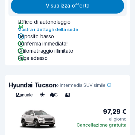
Visualizza offerta
Ufficio di autonoleggio
Mostra i dettagli della sede
Deposito basso
Conferma immediata!
Chilometraggio illimitato
Paga adesso
Hyundai Tucson
o Intermedia SUV simile
Manuale
5
A/C
5
97,29 €
al giorno
Cancellazione gratuita