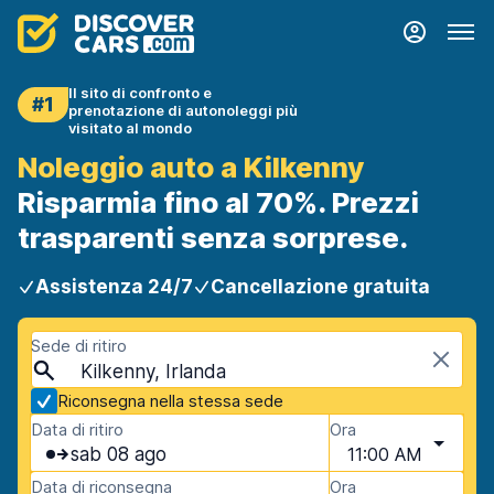
Il sito di confronto e
#1
prenotazione di autonoleggi più
visitato al mondo
Noleggio auto a Kilkenny
Risparmia fino al 70%. Prezzi
trasparenti senza sorprese.
Assistenza 24/7
Cancellazione gratuita
Sede di ritiro
Kilkenny, Irlanda
Riconsegna nella stessa sede
Data di ritiro
Ora
sab 08 ago
11:00 AM
Data di riconsegna
Ora