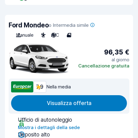
Ford Mondeo
o Intermedia simile
Manuale
5
A/C
4
96,35 €
al giorno
Cancellazione gratuita
7,9
Nella media
Visualizza offerta
Ufficio di autonoleggio
Mostra i dettagli della sede
Deposito alto