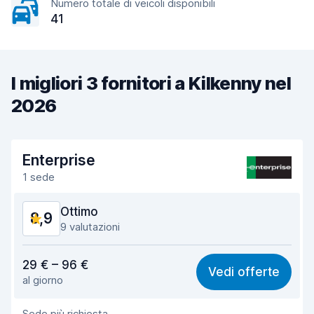
Numero totale di veicoli disponibili
41
I migliori 3 fornitori a Kilkenny nel
2026
Enterprise
1 sede
Ottimo
8,9
9 valutazioni
Rapporto qualità-prezzo
8,5
29 € – 96 €
Vedi offerte
al giorno
Facile da trovare
9,0
Sede più richiesta