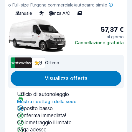
o Full-size Furgone commerciale/autocarro simile
Manuale
3
Senza A/C
2
57,37 €
al giorno
Cancellazione gratuita
8,9
Ottimo
Visualizza offerta
Ufficio di autonoleggio
Mostra i dettagli della sede
Deposito basso
Conferma immediata!
Chilometraggio illimitato
Paga adesso