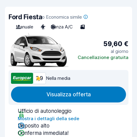
Ford Fiesta
o Economica simile
Manuale
4
Senza A/C
3
59,60 €
al giorno
Cancellazione gratuita
7,9
Nella media
Visualizza offerta
Ufficio di autonoleggio
Mostra i dettagli della sede
Deposito alto
Conferma immediata!