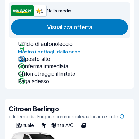
7,9
Nella media
Visualizza offerta
Ufficio di autonoleggio
Mostra i dettagli della sede
Deposito alto
Conferma immediata!
Chilometraggio illimitato
Paga adesso
Citroen Berlingo
o Intermedia Furgone commerciale/autocarro simile
Manuale
2
Senza A/C
4