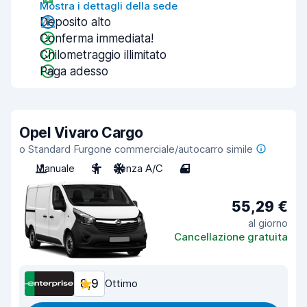
Mostra i dettagli della sede
Deposito alto
Conferma immediata!
Chilometraggio illimitato
Paga adesso
Opel Vivaro Cargo
o Standard Furgone commerciale/autocarro simile
Manuale
3
Senza A/C
4
55,29 €
al giorno
Cancellazione gratuita
8,9
Ottimo