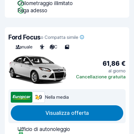
Chilometraggio illimitato
Paga adesso
Ford Focus
o Compatta simile
Manuale
5
A/C
5
61,86 €
al giorno
Cancellazione gratuita
7,9
Nella media
Visualizza offerta
Ufficio di autonoleggio