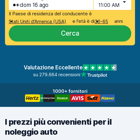
dom 16 ago
11:00 AM
Il Paese di residenza del conducente è
e l'età è di
anni
Stati Uniti d'America (USA)
30-65
Cerca
Valutazione Eccellente
su 279.664 recensioni
1000+ fornitori
I prezzi più convenienti per il
noleggio auto